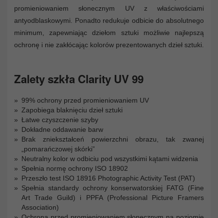
promieniowaniem słonecznym UV z właściwościami
antyodblaskowymi. Ponadto redukuje odbicie do absolutnego
minimum, zapewniając dziełom sztuki możliwie najlepszą
ochronę i nie zakłócając kolorów prezentowanych dzieł sztuki.
Zalety szkła Clarity UV 99
99% ochrony przed promieniowaniem UV
Zapobiega blaknięciu dzieł sztuki
Łatwe czyszczenie szyby
Dokładne oddawanie barw
Brak zniekształceń powierzchni obrazu, tak zwanej
„pomarańczowej skórki”
Neutralny kolor w odbiciu pod wszystkimi kątami widzenia
Spełnia normę ochrony ISO 18902
Przeszło test ISO 18916 Photographic Activity Test (PAT)
Spełnia standardy ochrony konserwatorskiej FATG (Fine
Art Trade Guild) i PPFA (Professional Picture Framers
Association)
Ochrona przed promieniowaniem słonecznym na poziomie