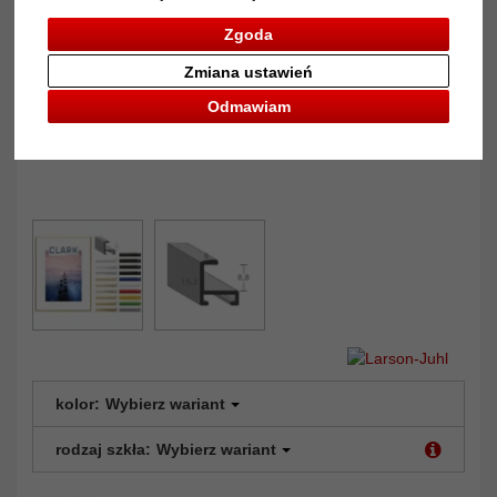
Zgoda
Zmiana ustawień
Odmawiam
kolor:
Wybierz wariant
rodzaj szkła:
Wybierz wariant