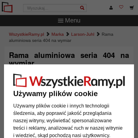
Menu
WszystkieRamy.pl
Marka
Larson-Juhl
Rama
aluminiowa seria 404 na wymiar
Rama aluminiowa seria 404 na
wymiar
Używamy plików cookie
Używamy plików cookie i innych technologii
śledzenia, aby poprawić jakość przeglądania
naszej witryny, wyświetlać spersonalizowane
treści i reklamy, analizować ruch w naszej witrynie
i wiedzieć, skąd pochodzą nasi użytkownicy.
Powrót
Dalej