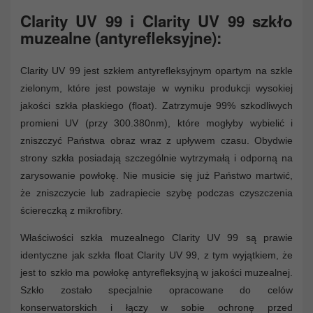
Clarity UV 99 i Clarity UV 99 szkło
muzealne (antyrefleksyjne):
Clarity UV 99 jest szkłem antyrefleksyjnym opartym na szkle
zielonym, które jest powstaje w wyniku produkcji wysokiej
jakości szkła płaskiego (float). Zatrzymuje 99% szkodliwych
promieni UV (przy 300.380nm), które mogłyby wybielić i
zniszczyć Państwa obraz wraz z upływem czasu. Obydwie
strony szkła posiadają szczególnie wytrzymałą i odporną na
zarysowanie powłokę. Nie musicie się już Państwo martwić,
że zniszczycie lub zadrapiecie szybę podczas czyszczenia
ściereczką z mikrofibry.
Właściwości szkła muzealnego Clarity UV 99 są prawie
identyczne jak szkła float Clarity UV 99, z tym wyjątkiem, że
jest to szkło ma powłokę antyrefleksyjną w jakości muzealnej.
Szkło zostało specjalnie opracowane do celów
konserwatorskich i łączy w sobie ochronę przed