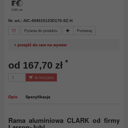
0,88 cm
Nr. art.: AIC-404010123D170-SZ-H
Pytania do produktu
Porównaj
» przejdź do ram na wymiar
*
od 167,70 zł
do koszyka
Opis
Specyfikacja
Rama aluminiowa CLARK od firmy
Larson-Juhl