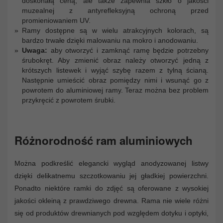
doskonałą ceną, ale także zapewnia szkło o jakości
muzealnej z antyrefleksyjną ochroną przed
promieniowaniem UV.
Ramy dostępne są w wielu atrakcyjnych kolorach, są
bardzo trwałe dzięki malowaniu na mokro i anodowaniu.
Uwaga:
aby otworzyć i zamknąć ramę będzie potrzebny
śrubokręt. Aby zmienić obraz należy otworzyć jedną z
krótszych listewek i wyjąć szybę razem z tylną ścianą.
Następnie umieścić obraz pomiędzy nimi i wsunąć go z
powrotem do aluminiowej ramy. Teraz można bez problem
przykręcić z powrotem śrubki.
Różnorodność ram aluminiowych
Można podkreślić elegancki wygląd anodyzowanej listwy
dzięki delikatnemu szczotkowaniu jej gładkiej powierzchni.
Ponadto niektóre ramki do zdjęć są oferowane z wysokiej
jakości okleiną z prawdziwego drewna. Rama nie wiele różni
się od produktów drewnianych pod względem dotyku i optyki,