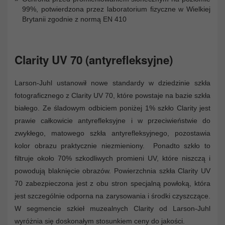
99%, potwierdzona przez laboratorium fizyczne w Wielkiej
Brytanii zgodnie z normą EN 410
Clarity UV 70 (antyrefleksyjne)
Larson-Juhl ustanowił nowe standardy w dziedzinie szkła
fotograficznego z Clarity UV 70, które powstaje na bazie szkła
białego. Ze śladowym odbiciem poniżej 1% szkło Clarity jest
prawie całkowicie antyrefleksyjne i w przeciwieństwie do
zwykłego, matowego szkła antyrefleksyjnego, pozostawia
kolor obrazu praktycznie niezmieniony. Ponadto szkło to
filtruje około 70% szkodliwych promieni UV, które niszczą i
powodują blaknięcie obrazów. Powierzchnia szkła Clarity UV
70 zabezpieczona jest z obu stron specjalną powłoką, która
jest szczególnie odporna na zarysowania i środki czyszczące.
W segmencie szkieł muzealnych Clarity od Larson-Juhl
wyróżnia się doskonałym stosunkiem ceny do jakości.