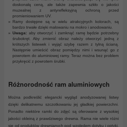
doskonałą ceną, ale także zapewnia szkło o jakości
muzealnej z antyrefleksyjną ochroną przed
promieniowaniem UV.
Ramy dostępne są w wielu atrakcyjnych kolorach, są
bardzo trwałe dzięki malowaniu na mokro i anodowaniu.
Uwaga:
aby otworzyć i zamknąć ramę będzie potrzebny
śrubokręt. Aby zmienić obraz należy otworzyć jedną z
krótszych listewek i wyjąć szybę razem z tylną ścianą.
Następnie umieścić obraz pomiędzy nimi i wsunąć go z
powrotem do aluminiowej ramy. Teraz można bez problem
przykręcić z powrotem śrubki.
Różnorodność ram aluminiowych
Można podkreślić elegancki wygląd anodyzowanej listwy
dzięki delikatnemu szczotkowaniu jej gładkiej powierzchni.
Ponadto niektóre ramki do zdjęć są oferowane z wysokiej
jakości okleiną z prawdziwego drewna. Rama nie wiele różni
się od produktów drewnianych pod względem dotyku i optyki,