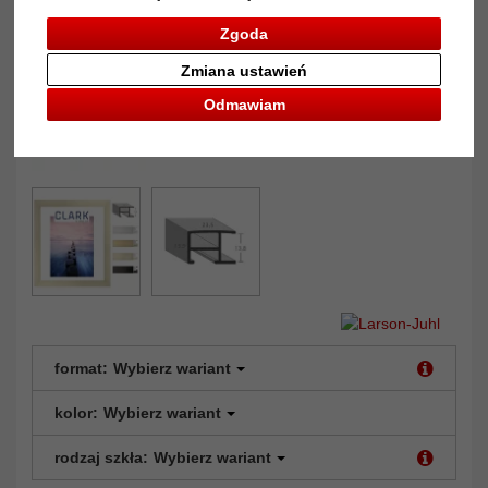
Zgoda
Zmiana ustawień
Odmawiam
format:
Wybierz wariant
kolor:
Wybierz wariant
rodzaj szkła:
Wybierz wariant