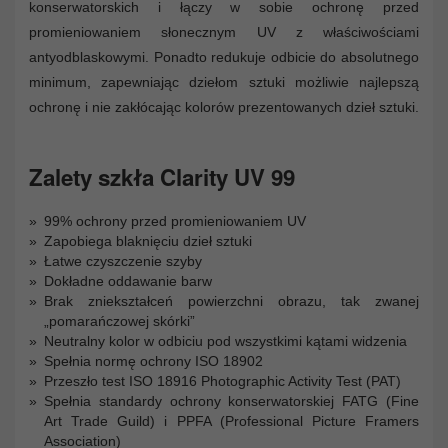
konserwatorskich i łączy w sobie ochronę przed
promieniowaniem słonecznym UV z właściwościami
antyodblaskowymi. Ponadto redukuje odbicie do absolutnego
minimum, zapewniając dziełom sztuki możliwie najlepszą
ochronę i nie zakłócając kolorów prezentowanych dzieł sztuki.
Zalety szkła Clarity UV 99
99% ochrony przed promieniowaniem UV
Zapobiega blaknięciu dzieł sztuki
Łatwe czyszczenie szyby
Dokładne oddawanie barw
Brak zniekształceń powierzchni obrazu, tak zwanej
„pomarańczowej skórki”
Neutralny kolor w odbiciu pod wszystkimi kątami widzenia
Spełnia normę ochrony ISO 18902
Przeszło test ISO 18916 Photographic Activity Test (PAT)
Spełnia standardy ochrony konserwatorskiej FATG (Fine
Art Trade Guild) i PPFA (Professional Picture Framers
Association)