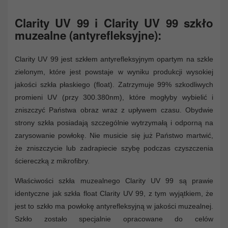
Clarity UV 99 i Clarity UV 99 szkło
muzealne (antyrefleksyjne):
Clarity UV 99 jest szkłem antyrefleksyjnym opartym na szkle
zielonym, które jest powstaje w wyniku produkcji wysokiej
jakości szkła płaskiego (float). Zatrzymuje 99% szkodliwych
promieni UV (przy 300.380nm), które mogłyby wybielić i
zniszczyć Państwa obraz wraz z upływem czasu. Obydwie
strony szkła posiadają szczególnie wytrzymałą i odporną na
zarysowanie powłokę. Nie musicie się już Państwo martwić,
że zniszczycie lub zadrapiecie szybę podczas czyszczenia
ściereczką z mikrofibry.
Właściwości szkła muzealnego Clarity UV 99 są prawie
identyczne jak szkła float Clarity UV 99, z tym wyjątkiem, że
jest to szkło ma powłokę antyrefleksyjną w jakości muzealnej.
Szkło zostało specjalnie opracowane do celów