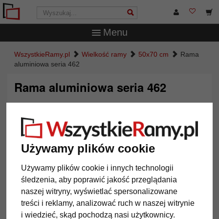
Menu
WszystkieRamy.pl
Wielkość ramy
50x70 cm
Rama
aluminiowa seria 462
Rama aluminiowa seria 462
Używamy plików cookie
Używamy plików cookie i innych technologii
śledzenia, aby poprawić jakość przeglądania
naszej witryny, wyświetlać spersonalizowane
treści i reklamy, analizować ruch w naszej witrynie
Powrót
Dalej
i wiedzieć, skąd pochodzą nasi użytkownicy.