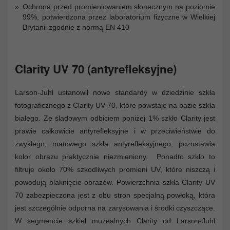
Ochrona przed promieniowaniem słonecznym na poziomie
99%, potwierdzona przez laboratorium fizyczne w Wielkiej
Brytanii zgodnie z normą EN 410
Clarity UV 70 (antyrefleksyjne)
Larson-Juhl ustanowił nowe standardy w dziedzinie szkła
fotograficznego z Clarity UV 70, które powstaje na bazie szkła
białego. Ze śladowym odbiciem poniżej 1% szkło Clarity jest
prawie całkowicie antyrefleksyjne i w przeciwieństwie do
zwykłego, matowego szkła antyrefleksyjnego, pozostawia
kolor obrazu praktycznie niezmieniony. Ponadto szkło to
filtruje około 70% szkodliwych promieni UV, które niszczą i
powodują blaknięcie obrazów. Powierzchnia szkła Clarity UV
70 zabezpieczona jest z obu stron specjalną powłoką, która
jest szczególnie odporna na zarysowania i środki czyszczące.
W segmencie szkieł muzealnych Clarity od Larson-Juhl