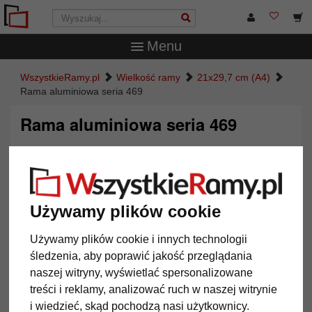
Menu
WszystkieRamy.pl
Wielkość ramy
21x29,7 cm (A4)
Rama aluminiowa seria 469
Rama aluminiowa seria 469
Używamy plików cookie
Używamy plików cookie i innych technologii
śledzenia, aby poprawić jakość przeglądania
naszej witryny, wyświetlać spersonalizowane
treści i reklamy, analizować ruch w naszej witrynie
Powrót
Dalej
i wiedzieć, skąd pochodzą nasi użytkownicy.