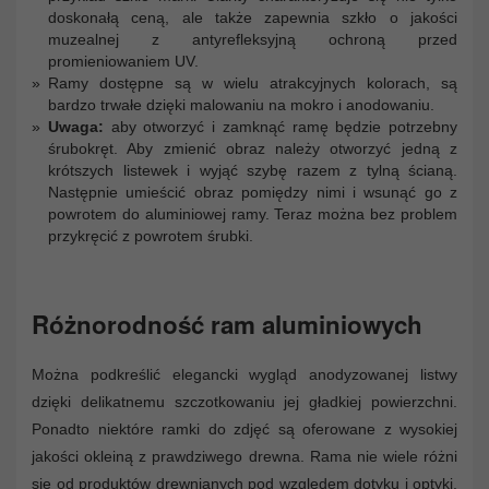
doskonałą ceną, ale także zapewnia szkło o jakości
muzealnej z antyrefleksyjną ochroną przed
promieniowaniem UV.
Ramy dostępne są w wielu atrakcyjnych kolorach, są
bardzo trwałe dzięki malowaniu na mokro i anodowaniu.
Uwaga:
aby otworzyć i zamknąć ramę będzie potrzebny
śrubokręt. Aby zmienić obraz należy otworzyć jedną z
krótszych listewek i wyjąć szybę razem z tylną ścianą.
Następnie umieścić obraz pomiędzy nimi i wsunąć go z
powrotem do aluminiowej ramy. Teraz można bez problem
przykręcić z powrotem śrubki.
Różnorodność ram aluminiowych
Można podkreślić elegancki wygląd anodyzowanej listwy
dzięki delikatnemu szczotkowaniu jej gładkiej powierzchni.
Ponadto niektóre ramki do zdjęć są oferowane z wysokiej
jakości okleiną z prawdziwego drewna. Rama nie wiele różni
się od produktów drewnianych pod względem dotyku i optyki,