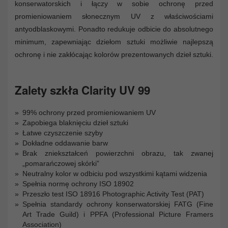
konserwatorskich i łączy w sobie ochronę przed
promieniowaniem słonecznym UV z właściwościami
antyodblaskowymi. Ponadto redukuje odbicie do absolutnego
minimum, zapewniając dziełom sztuki możliwie najlepszą
ochronę i nie zakłócając kolorów prezentowanych dzieł sztuki.
Zalety szkła Clarity UV 99
99% ochrony przed promieniowaniem UV
Zapobiega blaknięciu dzieł sztuki
Łatwe czyszczenie szyby
Dokładne oddawanie barw
Brak zniekształceń powierzchni obrazu, tak zwanej
„pomarańczowej skórki”
Neutralny kolor w odbiciu pod wszystkimi kątami widzenia
Spełnia normę ochrony ISO 18902
Przeszło test ISO 18916 Photographic Activity Test (PAT)
Spełnia standardy ochrony konserwatorskiej FATG (Fine
Art Trade Guild) i PPFA (Professional Picture Framers
Association)