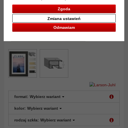
Zgoda
Zmiana ustawień
Odmawiam
format:
Wybierz wariant
kolor:
Wybierz wariant
rodzaj szkła:
Wybierz wariant