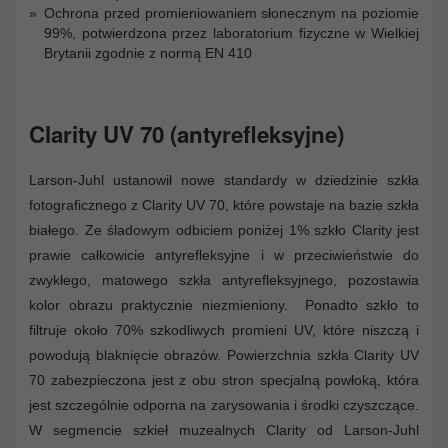
Ochrona przed promieniowaniem słonecznym na poziomie
99%, potwierdzona przez laboratorium fizyczne w Wielkiej
Brytanii zgodnie z normą EN 410
Clarity UV 70 (antyrefleksyjne)
Larson-Juhl ustanowił nowe standardy w dziedzinie szkła
fotograficznego z Clarity UV 70, które powstaje na bazie szkła
białego. Ze śladowym odbiciem poniżej 1% szkło Clarity jest
prawie całkowicie antyrefleksyjne i w przeciwieństwie do
zwykłego, matowego szkła antyrefleksyjnego, pozostawia
kolor obrazu praktycznie niezmieniony. Ponadto szkło to
filtruje około 70% szkodliwych promieni UV, które niszczą i
powodują blaknięcie obrazów. Powierzchnia szkła Clarity UV
70 zabezpieczona jest z obu stron specjalną powłoką, która
jest szczególnie odporna na zarysowania i środki czyszczące.
W segmencie szkieł muzealnych Clarity od Larson-Juhl