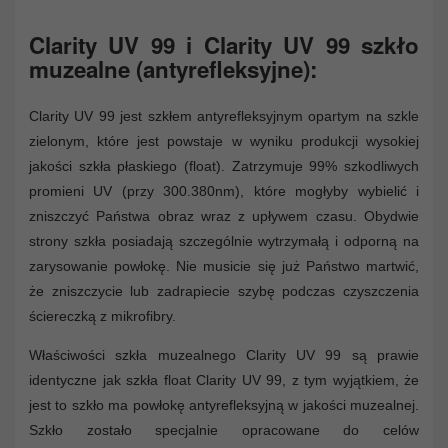
Clarity UV 99 i Clarity UV 99 szkło
muzealne (antyrefleksyjne):
Clarity UV 99 jest szkłem antyrefleksyjnym opartym na szkle
zielonym, które jest powstaje w wyniku produkcji wysokiej
jakości szkła płaskiego (float). Zatrzymuje 99% szkodliwych
promieni UV (przy 300.380nm), które mogłyby wybielić i
zniszczyć Państwa obraz wraz z upływem czasu. Obydwie
strony szkła posiadają szczególnie wytrzymałą i odporną na
zarysowanie powłokę. Nie musicie się już Państwo martwić,
że zniszczycie lub zadrapiecie szybę podczas czyszczenia
ściereczką z mikrofibry.
Właściwości szkła muzealnego Clarity UV 99 są prawie
identyczne jak szkła float Clarity UV 99, z tym wyjątkiem, że
jest to szkło ma powłokę antyrefleksyjną w jakości muzealnej.
Szkło zostało specjalnie opracowane do celów