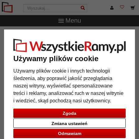
Menu
WszystkieRamy.pl
Marka
Mira
Rama do obrazów
Unibox
Rama do obrazów Unibox
Używamy plików cookie
Używamy plików cookie i innych technologii
śledzenia, aby poprawić jakość przeglądania
naszej witryny, wyświetlać spersonalizowane
treści i reklamy, analizować ruch w naszej witrynie
i wiedzieć, skąd pochodzą nasi użytkownicy.
Zgoda
Zmiana ustawień
Powrót
Dalej
Odmawiam