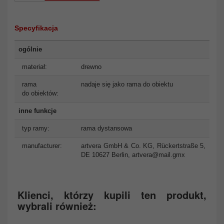
Specyfikacja
ogólnie
materiał:
drewno
rama
nadaje się jako rama do obiektu
do obiektów:
inne funkcje
typ ramy:
rama dystansowa
manufacturer:
artvera GmbH & Co. KG, Rückertstraße 5,
DE 10627 Berlin,
artvera@mail.gmx
Klienci, którzy kupili ten produkt,
wybrali również: