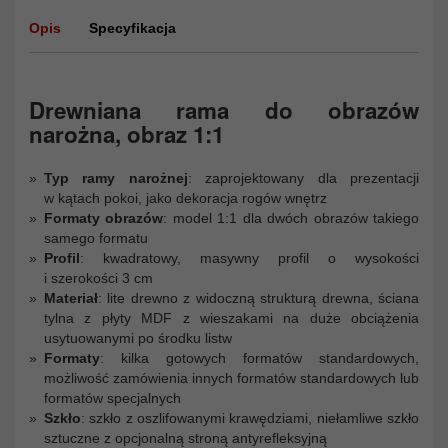
Opis
Specyfikacja
Drewniana rama do obrazów
narożna, obraz 1:1
Typ ramy narożnej
: zaprojektowany dla prezentacji
w kątach pokoi, jako dekoracja rogów wnętrz
Formaty obrazów
: model 1:1 dla dwóch obrazów takiego
samego formatu
Profil
: kwadratowy, masywny profil o wysokości
i szerokości 3 cm
Materiał
: lite drewno z widoczną strukturą drewna, ściana
tylna z płyty MDF z wieszakami na duże obciążenia
usytuowanymi po środku listw
Formaty
: kilka gotowych formatów standardowych,
możliwość zamówienia innych formatów standardowych lub
formatów specjalnych
Szkło
: szkło z oszlifowanymi krawędziami, niełamliwe szkło
sztuczne z opcjonalną stroną antyrefleksyjną