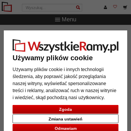
Menu
WszystkieRamy.pl
Marka
Mira
Rama do obrazów
narożna 1:1, szeroka
Rama do obrazów narożna 1:1,
Używamy plików cookie
szeroka
Używamy plików cookie i innych technologii
śledzenia, aby poprawić jakość przeglądania
naszej witryny, wyświetlać spersonalizowane
treści i reklamy, analizować ruch w naszej witrynie
i wiedzieć, skąd pochodzą nasi użytkownicy.
Zgoda
Zmiana ustawień
Odmawiam
Powrót
Dalej