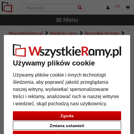
Menu
WszystkieRamy.pl
Wielkość ramy
Wszystkie formaty
Rama do obrazów narożna 2:1, wąska
Rama do obrazów narożna 2:1,
wąska
Używamy plików cookie
Używamy plików cookie i innych technologii
śledzenia, aby poprawić jakość przeglądania
naszej witryny, wyświetlać spersonalizowane
treści i reklamy, analizować ruch w naszej witrynie
i wiedzieć, skąd pochodzą nasi użytkownicy.
Zgoda
Zmiana ustawień
Powrót
Dalej