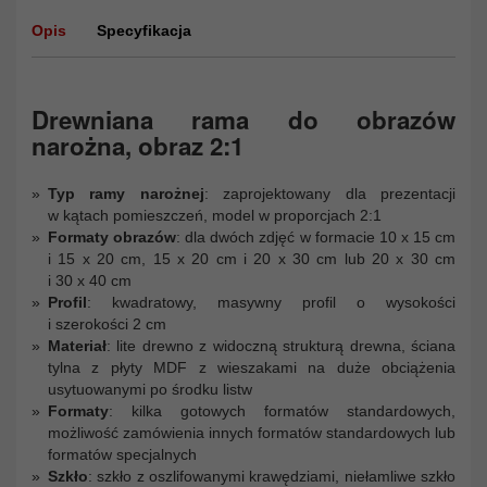
Opis
Specyfikacja
Drewniana rama do obrazów
narożna, obraz 2:1
Typ ramy narożnej
: zaprojektowany dla prezentacji
w kątach pomieszczeń, model w proporcjach 2:1
Formaty obrazów
: dla dwóch zdjęć w formacie 10 x 15 cm
i 15 x 20 cm, 15 x 20 cm i 20 x 30 cm lub 20 x 30 cm
i 30 x 40 cm
Profil
: kwadratowy, masywny profil o wysokości
i szerokości 2 cm
Materiał
: lite drewno z widoczną strukturą drewna, ściana
tylna z płyty MDF z wieszakami na duże obciążenia
usytuowanymi po środku listw
Formaty
: kilka gotowych formatów standardowych,
możliwość zamówienia innych formatów standardowych lub
formatów specjalnych
Szkło
: szkło z oszlifowanymi krawędziami, niełamliwe szkło