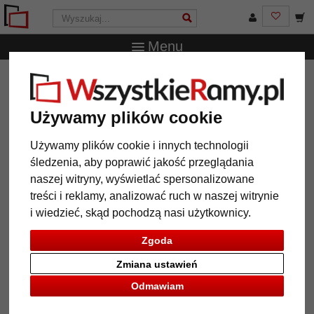
Menu
WszystkieRamy.pl
Marka
Deknudt
Rama do obrazu
vintage z barokowym ornamentem
Używamy plików cookie
Rama do obrazu vintage
z barokowym ornamentem
Używamy plików cookie i innych technologii
śledzenia, aby poprawić jakość przeglądania
naszej witryny, wyświetlać spersonalizowane
treści i reklamy, analizować ruch w naszej witrynie
i wiedzieć, skąd pochodzą nasi użytkownicy.
Zgoda
Zmiana ustawień
Odmawiam
Powrót
Dalej