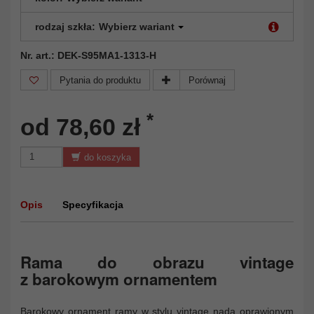
rodzaj szkła:
Wybierz wariant
Nr. art.: DEK-S95MA1-1313-H
Pytania do produktu
Porównaj
*
od 78,60 zł
do koszyka
Opis
Specyfikacja
Rama do obrazu vintage
z barokowym ornamentem
Barokowy ornament ramy w stylu vintage nada oprawionym