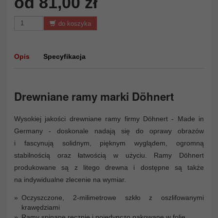
od 81,00 zł
do koszyka
Opis
Specyfikacja
Drewniane ramy marki Döhnert
Wysokiej jakości drewniane ramy firmy Döhnert - Made in
Germany - doskonale nadają się do oprawy obrazów
i fascynują solidnym, pięknym wyglądem, ogromną
stabilnością oraz łatwością w użyciu. Ramy Döhnert
produkowane są z litego drewna i dostępne są także
na indywidualne zlecenie na wymiar.
Oczyszczone, 2-milimetrowe szkło z oszlifowanymi
krawędziami
Ramy spinane ręcznie i pojedynczo pakowane w folię