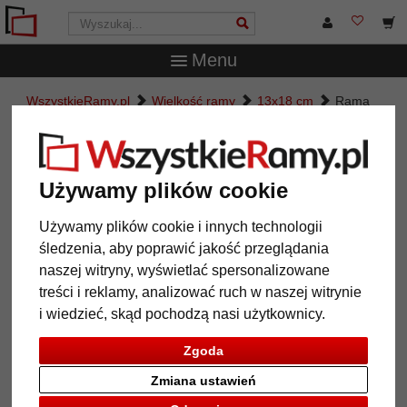
Menu
WszystkieRamy.pl
Wielkość ramy
13x18 cm
Rama
drewniana Amersham
Rama drewniana Amersham
Używamy plików cookie
Używamy plików cookie i innych technologii
śledzenia, aby poprawić jakość przeglądania
naszej witryny, wyświetlać spersonalizowane
treści i reklamy, analizować ruch w naszej witrynie
i wiedzieć, skąd pochodzą nasi użytkownicy.
Zgoda
Powrót
Dalej
Zmiana ustawień