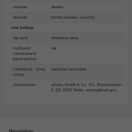
materiał:
drewno
wieszak:
format pionowy i poziomy
inne funkcje
typ ramy:
drewniana rama
możliwość
tak
zastosowania
passe-partout:
zamknięcie tylnej
sprężyna zaciskowa
ściany:
manufacturer:
artvera GmbH & Co. KG, Rückertstraße
5, DE 10627 Berlin,
artvera@mail.gmx
Newsletter