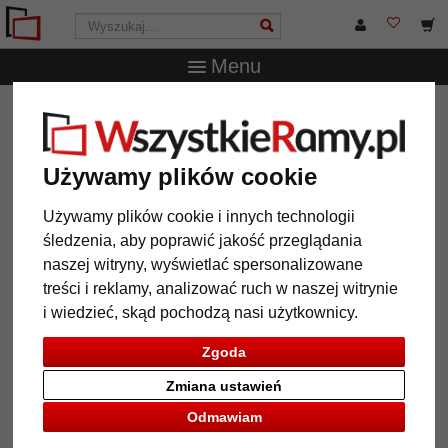
Menu
WszystkieRamy.pl
Wielkość ramy
25x50 cm
Rama
drewniana Amiens
Rama drewniana Amiens
Używamy plików cookie
Używamy plików cookie i innych technologii
śledzenia, aby poprawić jakość przeglądania
naszej witryny, wyświetlać spersonalizowane
treści i reklamy, analizować ruch w naszej witrynie
i wiedzieć, skąd pochodzą nasi użytkownicy.
Zgoda
Zmiana ustawień
Odmawiam
Powrót
Dalej