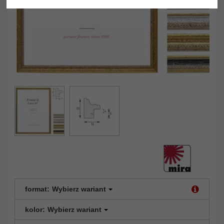
format:
Wybierz wariant
kolor:
Wybierz wariant