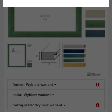
format:
Wybierz wariant
kolor:
Wybierz wariant
rodzaj szkła:
Wybierz wariant