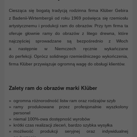
Ciesząca się bogatą tradycją rodzinna firma Klüber Gebira
z Badenii-Wirtembergii od roku 1969 poświęca się rzemiosłu
artystycznemu i produkcji ram do obrazów. Przy tym firma ta
oferuje głownie ramy do obrazów z litego drewna, które
najczęściej sprowadzane są bezpośrednio z Włoch
a następnie w Niemczech ręcznie wykańczane
do perfekcji. Oprócz solidnego rzemieślniczego wykończenia,
firma Klüber przywiązuje ogromną wagę do obsługi klientów.
Zalety ram do obrazów marki Klüber
ogromna różnorodność listw ram oraz rodzajów szyb
ramy produkowane przez profesjonalnie wyszkolony
personel
niemal 100%-owa dostępność wyrobów
krótki czas realizacji zleceń, bardzo szybka wysyłka
możliwość produkcji seryjnej oraz indywidualnej