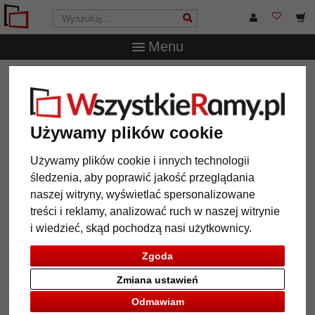
Menu
WszystkieRamy.pl
Marka
Klüber
Rama drewniana
Avila
Rama drewniana Avila
Używamy plików cookie
Używamy plików cookie i innych technologii
śledzenia, aby poprawić jakość przeglądania
naszej witryny, wyświetlać spersonalizowane
treści i reklamy, analizować ruch w naszej witrynie
i wiedzieć, skąd pochodzą nasi użytkownicy.
Zgoda
Zmiana ustawień
Powrót
Dalej
Odmawiam