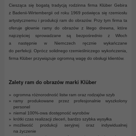
Ciesząca się bogatą tradycją rodzinna firma Klüber Gebira
z Badenii-Wirtembergii od roku 1969 poświęca się rzemiosłu
artystycznemu i produkcji ram do obrazów. Przy tym firma ta
oferuje głownie ramy do obrazów z litego drewna, które
najczęściej sprowadzane są bezpośrednio z Włoch
a następnie w Niemczech ręcznie wykańczane
do perfekcji. Oprócz solidnego rzemieślniczego wykończenia,
firma Klüber przywiązuje ogromną wagę do obsługi klientów.
Zalety ram do obrazów marki Klüber
ogromna różnorodność listw ram oraz rodzajów szyb
ramy produkowane przez profesjonalnie wyszkolony
personel
niemal 100%-owa dostępność wyrobów
krótki czas realizacji zleceń, bardzo szybka wysyłka
możliwość produkcji seryjnej oraz indywidualnej
na życzenie