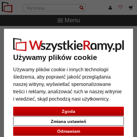
Menu
WszystkieRamy.pl
Ramy do obrazów na wymiar
Ramy
drewniane
Rama drewniana Avila na wymiar
Rama drewniana Avila na wymiar
Używamy plików cookie
Używamy plików cookie i innych technologii
śledzenia, aby poprawić jakość przeglądania
naszej witryny, wyświetlać spersonalizowane
treści i reklamy, analizować ruch w naszej witrynie
i wiedzieć, skąd pochodzą nasi użytkownicy.
Zgoda
Zmiana ustawień
Powrót
Dalej
Odmawiam