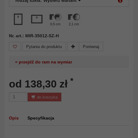
rodzaj szkła:
Wybierz wariant
0,5 cm
2,1 cm
Nr. art.: MIR-35012-SZ-H
Pytania do produktu
Porównaj
» przejdź do ram na wymiar
*
od 138,30 zł
do koszyka
Opis
Specyfikacja