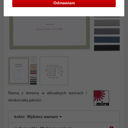
Odmawiam
Rama z drewna w aktualnych wzorach i
doskonałej jakości.
kolor:
Wybierz wariant