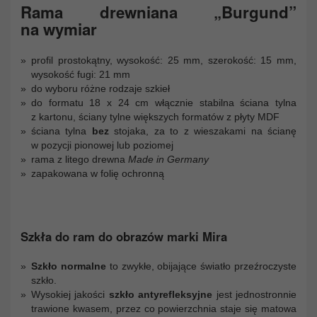
Rama drewniana „Burgund”
na wymiar
profil prostokątny, wysokość: 25 mm, szerokość: 15 mm,
wysokość fugi: 21 mm
do wyboru różne rodzaje szkieł
do formatu 18 x 24 cm włącznie stabilna ściana tylna
z kartonu, ściany tylne większych formatów z płyty MDF
ściana tylna
bez
stojaka, za to z wieszakami na ścianę
w pozycji pionowej lub poziomej
rama z litego drewna
Made in Germany
zapakowana w folię ochronną
Szkła do ram do obrazów marki Mira
Szkło normalne
to zwykłe, obijające światło przeźroczyste
szkło.
Wysokiej jakości
szkło antyrefleksyjne
jest jednostronnie
trawione kwasem, przez co powierzchnia staje się matowa