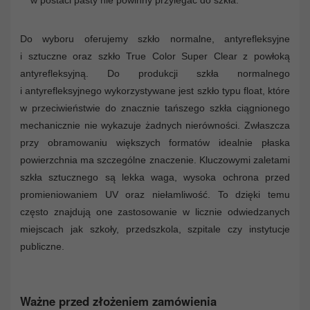
w postaci pasty nie powinny przylegać do szkła.
Do wyboru oferujemy szkło normalne, antyrefleksyjne
i sztuczne oraz szkło True Color Super Clear z powłoką
antyrefleksyjną. Do produkcji szkła normalnego
i antyrefleksyjnego wykorzystywane jest szkło typu float, które
w przeciwieństwie do znacznie tańszego szkła ciągnionego
mechanicznie nie wykazuje żadnych nierówności. Zwłaszcza
przy obramowaniu większych formatów idealnie płaska
powierzchnia ma szczególne znaczenie. Kluczowymi zaletami
szkła sztucznego są lekka waga, wysoka ochrona przed
promieniowaniem UV oraz niełamliwość. To dzięki temu
często znajdują one zastosowanie w licznie odwiedzanych
miejscach jak szkoły, przedszkola, szpitale czy instytucje
publiczne.
Ważne przed złożeniem zamówienia