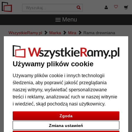
Menu
WszystkieRamy.pl
Marka
Mira
Rama drewniana
Burgundia na wymiar
Rama drewniana Burgundia na
wymiar
Używamy plików cookie
Używamy plików cookie i innych technologii
śledzenia, aby poprawić jakość przeglądania
naszej witryny, wyświetlać spersonalizowane
treści i reklamy, analizować ruch w naszej witrynie
i wiedzieć, skąd pochodzą nasi użytkownicy.
Zgoda
Zmiana ustawień
Powrót
Dalej