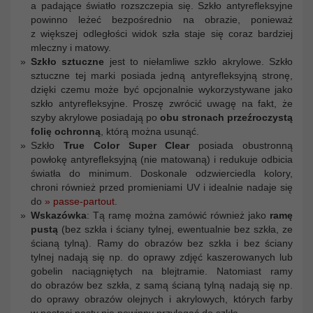
a padające światło rozszczepia się. Szkło antyrefleksyjne
powinno leżeć bezpośrednio na obrazie, ponieważ
z większej odległości widok szła staje się coraz bardziej
mleczny i matowy.
Szkło sztuczne
jest to niełamliwe szkło akrylowe. Szkło
sztuczne tej marki posiada jedną antyrefleksyjną stronę,
dzięki czemu może być opcjonalnie wykorzystywane jako
szkło antyrefleksyjne. Proszę zwrócić uwagę na fakt, że
szyby akrylowe posiadają po
obu stronach przeźroczystą
folię ochronną
, którą można usunąć.
Szkło
True Color Super Clear
posiada obustronną
powłokę antyrefleksyjną (nie matowaną) i redukuje odbicia
światła do minimum. Doskonale odzwierciedla kolory,
chroni również przed promieniami UV i idealnie nadaje się
do
» passe-partout
.
Wskazówka
: Tą ramę można zamówić również jako
ramę
pustą
(bez szkła i ściany tylnej, ewentualnie bez szkła, ze
ścianą tylną). Ramy do obrazów bez szkła i bez ściany
tylnej nadają się np. do oprawy zdjęć kaszerowanych lub
gobelin naciągniętych na blejtramie. Natomiast ramy
do obrazów bez szkła, z samą ścianą tylną nadają się np.
do oprawy obrazów olejnych i akrylowych, których farby