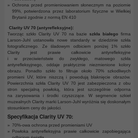
Ochrona przed promieniowaniem słonecznym na poziomie
99%, potwierdzona przez laboratorium fizyczne w Wielkiej
Brytanii zgodnie z normą EN 410
Clarity UV 70 (antyrefleksyjne):
Tworząc szkło Clarity UV 70 na bazie
szkła białego
firma
Larson-Juhl ustanowiła nowe standardy w dziedzinie szkła
fotograficznego. Ze śladowym odbiciem poniżej 1% szkło
Clarity jest prawie całkowicie antyrefleksyjne
i w przeciwieństwie do zwykłego, matowego szkła
antyrefleksyjnego, oddaje praktycznie niezmienione kolory
obrazu. Ponadto szkło to filtruje około 70% szkodliwych
promieni UV, które niszczą i powodują blaknięcie obrazów.
Powierzchnia szkła Clarity UV 70 jest zabezpieczona z obu
stron specjalną powłoką, która jest szczególnie odporna
na zarysowania i środki czyszczące. W segmencie szkieł
muzealnych Clarity marki Larson-Juhl wyróżnia się doskonałym
stosunkiem ceny do jakości.
Specyfikacja Clarity UV 70:
70%-owa ochrona przed promieniami UV
Powłoka antyrefleksyjna prawie całkowicie zapobiegająca
odbiciom światła