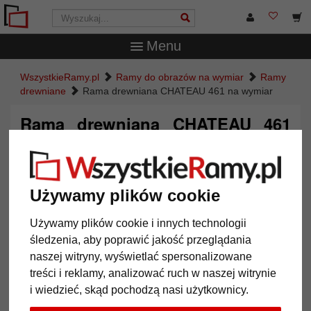
Menu
WszystkieRamy.pl
Ramy do obrazów na wymiar
Ramy
drewniane
Rama drewniana CHATEAU 461 na wymiar
Rama drewniana CHATEAU 461
na wymiar
Używamy plików cookie
Używamy plików cookie i innych technologii
śledzenia, aby poprawić jakość przeglądania
naszej witryny, wyświetlać spersonalizowane
treści i reklamy, analizować ruch w naszej witrynie
i wiedzieć, skąd pochodzą nasi użytkownicy.
Powrót
Dalej