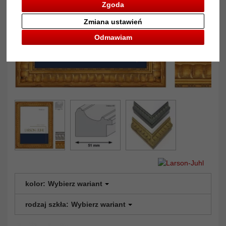
Zgoda
Zmiana ustawień
Odmawiam
kolor:
Wybierz wariant
rodzaj szkła:
Wybierz wariant