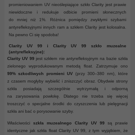
promieniowaniem UV nieoślepiające szkło Clarity jest prawie
niewidoczne i redukuje odbicie promieni słonecznych
do mniej niż 1%. Różnica pomiędzy zwykłymi szybami
antyrefleksyjnymi innych ram a szkłem Clarity jest kolosalna.
Na pewno Ci się spodoba!
Clarity UV 99 i Clarity UV 99 szkło muzealne
(antyrefleksyjne):
Clarity UV 99
jest szkłem nie antyrefleksyjnym na bazie szkła
zielonego wyprodukowanym metodą float. Zatrzymuje ono
99% szkodliwych promieni UV
(przy 300–380 nm), które
z czasem mogłyby wybielić i zniszczyć obraz. Obydwie strony
szkła posiadają szczególnie wytrzymałą i odporną
na zarysowania powłokę. Dlatego nie trzeba się więcej
troszczyć o specjalne środki do czyszczenia lub pielęgnacji
szkła ani bać o porysowanie szyby.
Właściwości
szkła muzealnego Clarity UV 99
są prawie
identyczne jak szkła float Clarity UV 99, z tym wyjątkiem, że