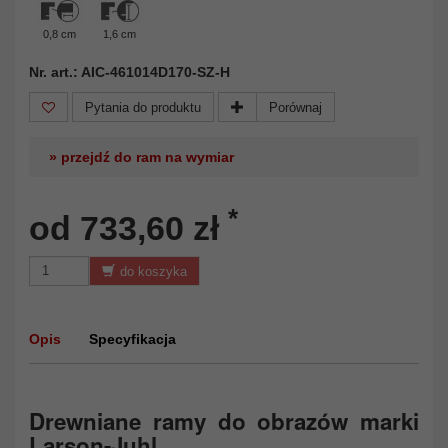
0,8 cm
1,6 cm
Nr. art.: AIC-461014D170-SZ-H
Pytania do produktu
Porównaj
» przejdź do ram na wymiar
*
od 733,60 zł
do koszyka
Opis
Specyfikacja
Drewniane ramy do obrazów marki
Larson-Juhl