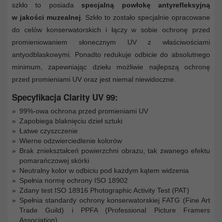
szkło to posiada
specjalną powłokę antyrefleksyjną
w jakości muzealnej
. Szkło to zostało specjalnie opracowane
do celów konserwatorskich i łączy w sobie ochronę przed
promieniowaniem słonecznym UV z właściwościami
antyodblaskowymi. Ponadto redukuje odbicie do absolutnego
minimum, zapewniając dziełu możliwie najlepszą ochronę
przed promieniami UV oraz jest niemal niewidoczne.
Specyfikacja Clarity UV 99:
99%-owa ochrona przed promieniami UV
Zapobiega blaknięciu dzieł sztuki
Łatwe czyszczenie
Wierne odzwierciedlenie kolorów
Brak zniekształceń powierzchni obrazu, tak zwanego efektu
pomarańczowej skórki
Neutralny kolor w odbiciu pod każdym kątem widzenia
Spełnia normę ochrony ISO 18902
Zdany test ISO 18916 Photographic Activity Test (PAT)
Spełnia standardy ochrony konserwatorskiej FATG (Fine Art
Trade Guild) i PPFA (Professional Picture Framers
Association)