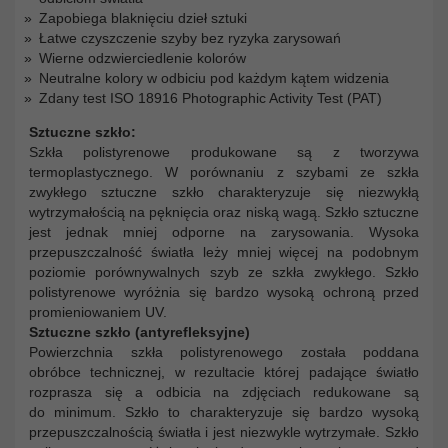
Zapobiega blaknięciu dzieł sztuki
Łatwe czyszczenie szyby bez ryzyka zarysowań
Wierne odzwierciedlenie kolorów
Neutralne kolory w odbiciu pod każdym kątem widzenia
Zdany test ISO 18916 Photographic Activity Test (PAT)
Sztuczne szkło:
Szkła polistyrenowe produkowane są z tworzywa
termoplastycznego. W porównaniu z szybami ze szkła
zwykłego sztuczne szkło charakteryzuje się niezwykłą
wytrzymałością na pęknięcia oraz niską wagą. Szkło sztuczne
jest jednak mniej odporne na zarysowania. Wysoka
przepuszczalność światła leży mniej więcej na podobnym
poziomie porównywalnych szyb ze szkła zwykłego. Szkło
polistyrenowe wyróżnia się bardzo wysoką ochroną przed
promieniowaniem UV.
Sztuczne szkło (antyrefleksyjne)
Powierzchnia szkła polistyrenowego została poddana
obróbce technicznej, w rezultacie której padające światło
rozprasza się a odbicia na zdjęciach redukowane są
do minimum. Szkło to charakteryzuje się bardzo wysoką
przepuszczalnością światła i jest niezwykle wytrzymałe. Szkło