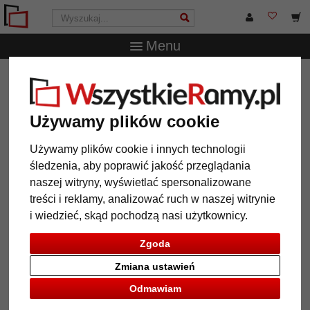
Menu
WszystkieRamy.pl
Wielkość ramy
Wszystkie formaty
Rama drewniana Calais na wymiar
Rama drewniana Calais na
Używamy plików cookie
wymiar
Używamy plików cookie i innych technologii
śledzenia, aby poprawić jakość przeglądania
naszej witryny, wyświetlać spersonalizowane
treści i reklamy, analizować ruch w naszej witrynie
i wiedzieć, skąd pochodzą nasi użytkownicy.
Zgoda
Zmiana ustawień
Odmawiam
Powrót
Dalej