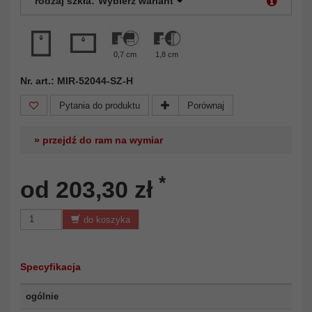
rodzaj szkła:
Wybierz wariant
0,7 cm
1,8 cm
Nr. art.: MIR-52044-SZ-H
Pytania do produktu
Porównaj
» przejdź do ram na wymiar
*
od 203,30 zł
do koszyka
Specyfikacja
ogólnie