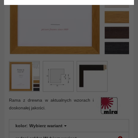
Rama z drewna w aktualnych wzorach i
doskonałej jakości.
kolor:
Wybierz wariant