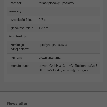
wieszak:
format pionowy i poziomy
wymiary
szerokość falcu:
0,7 cm
głębokość falcu:
1,8 cm
inne funkcje
zamknięcie
sprężyna przesuwna
tylnej ściany:
typ ramy:
drewniana rama
manufacturer:
artvera GmbH & Co. KG, Rückertstraße 5,
DE 10627 Berlin,
artvera@mail.gmx
Newsletter