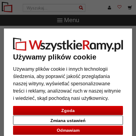
Menu
WszystkieRamy.pl
Wielkość ramy
50x70 cm
Rama
drewniana Camden Town
Rama drewniana Camden Town
Używamy plików cookie
Używamy plików cookie i innych technologii
śledzenia, aby poprawić jakość przeglądania
naszej witryny, wyświetlać spersonalizowane
treści i reklamy, analizować ruch w naszej witrynie
i wiedzieć, skąd pochodzą nasi użytkownicy.
Zgoda
Zmiana ustawień
Powrót
Dalej
Odmawiam