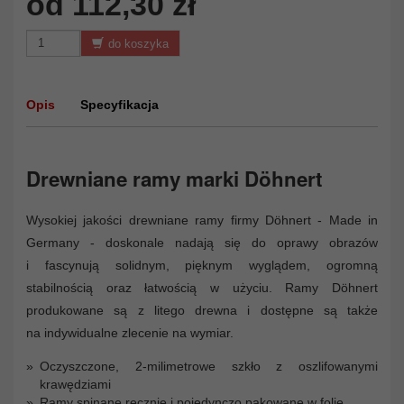
od 112,30 zł
do koszyka
Opis
Specyfikacja
Drewniane ramy marki Döhnert
Wysokiej jakości drewniane ramy firmy Döhnert - Made in
Germany - doskonale nadają się do oprawy obrazów
i fascynują solidnym, pięknym wyglądem, ogromną
stabilnością oraz łatwością w użyciu. Ramy Döhnert
produkowane są z litego drewna i dostępne są także
na indywidualne zlecenie na wymiar.
Oczyszczone, 2-milimetrowe szkło z oszlifowanymi
krawędziami
Ramy spinane ręcznie i pojedynczo pakowane w folię