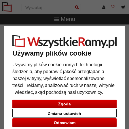
Menu
WszystkieRamy.pl
Wielkość ramy
50x70 cm
Rama
drewniana Clapham Common
Rama drewniana Clapham
Używamy plików cookie
Common
Używamy plików cookie i innych technologii
śledzenia, aby poprawić jakość przeglądania
naszej witryny, wyświetlać spersonalizowane
treści i reklamy, analizować ruch w naszej witrynie
i wiedzieć, skąd pochodzą nasi użytkownicy.
Zgoda
Zmiana ustawień
Odmawiam
Powrót
Dalej