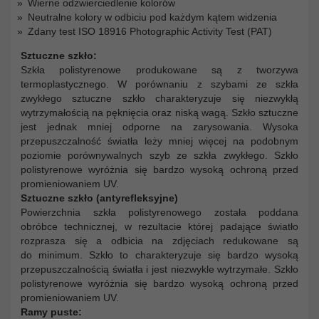
Wierne odzwierciedlenie kolorów
Neutralne kolory w odbiciu pod każdym kątem widzenia
Zdany test ISO 18916 Photographic Activity Test (PAT)
Sztuczne szkło:
Szkła polistyrenowe produkowane są z tworzywa
termoplastycznego. W porównaniu z szybami ze szkła
zwykłego sztuczne szkło charakteryzuje się niezwykłą
wytrzymałością na pęknięcia oraz niską wagą. Szkło sztuczne
jest jednak mniej odporne na zarysowania. Wysoka
przepuszczalność światła leży mniej więcej na podobnym
poziomie porównywalnych szyb ze szkła zwykłego. Szkło
polistyrenowe wyróżnia się bardzo wysoką ochroną przed
promieniowaniem UV.
Sztuczne szkło (antyrefleksyjne)
Powierzchnia szkła polistyrenowego została poddana
obróbce technicznej, w rezultacie której padające światło
rozprasza się a odbicia na zdjęciach redukowane są
do minimum. Szkło to charakteryzuje się bardzo wysoką
przepuszczalnością światła i jest niezwykle wytrzymałe. Szkło
polistyrenowe wyróżnia się bardzo wysoką ochroną przed
promieniowaniem UV.
Ramy puste: