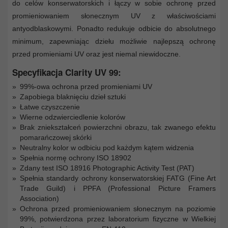
do celów konserwatorskich i łączy w sobie ochronę przed
promieniowaniem słonecznym UV z właściwościami
antyodblaskowymi. Ponadto redukuje odbicie do absolutnego
minimum, zapewniając dziełu możliwie najlepszą ochronę
przed promieniami UV oraz jest niemal niewidoczne.
Specyfikacja Clarity UV 99:
99%-owa ochrona przed promieniami UV
Zapobiega blaknięciu dzieł sztuki
Łatwe czyszczenie
Wierne odzwierciedlenie kolorów
Brak zniekształceń powierzchni obrazu, tak zwanego efektu
pomarańczowej skórki
Neutralny kolor w odbiciu pod każdym kątem widzenia
Spełnia normę ochrony ISO 18902
Zdany test ISO 18916 Photographic Activity Test (PAT)
Spełnia standardy ochrony konserwatorskiej FATG (Fine Art
Trade Guild) i PPFA (Professional Picture Framers
Association)
Ochrona przed promieniowaniem słonecznym na poziomie
99%, potwierdzona przez laboratorium fizyczne w Wielkiej