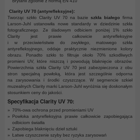
Brytanii zgodnie z normą EN 410
Clarity UV 70 (antyrefleksyjne):
Tworząc szkło Clarity UV 70 na bazie
szkła białego
firma
Larson-Juhl ustanowiła nowe standardy w dziedzinie szkła
fotograficznego. Ze śladowym odbiciem poniżej 1% szkło
Clarity jest prawie całkowicie antyrefleksyjne
i w przeciwieństwie do zwykłego, matowego szkła
antyrefleksyjnego, oddaje praktycznie niezmienione kolory
obrazu. Ponadto szkło to filtruje około 70% szkodliwych
promieni UV, które niszczą i powodują blaknięcie obrazów.
Powierzchnia szkła Clarity UV 70 jest zabezpieczona z obu
stron specjalną powłoką, która jest szczególnie odporna
na zarysowania i środki czyszczące. W segmencie szkieł
muzealnych Clarity marki Larson-Juhl wyróżnia się doskonałym
stosunkiem ceny do jakości.
Specyfikacja Clarity UV 70:
70%-owa ochrona przed promieniami UV
Powłoka antyrefleksyjna prawie całkowicie zapobiegająca
odbiciom światła
Zapobiega blaknięciu dzieł sztuki
Łatwe czyszczenie szyby bez ryzyka zarysowań