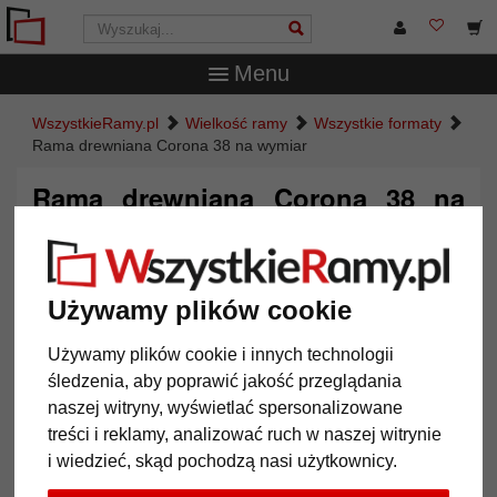
Menu
WszystkieRamy.pl
Wielkość ramy
Wszystkie formaty
Rama drewniana Corona 38 na wymiar
Rama drewniana Corona 38 na
wymiar
Używamy plików cookie
Używamy plików cookie i innych technologii
śledzenia, aby poprawić jakość przeglądania
naszej witryny, wyświetlać spersonalizowane
treści i reklamy, analizować ruch w naszej witrynie
i wiedzieć, skąd pochodzą nasi użytkownicy.
Powrót
Dalej