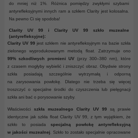
do mniej niż 1%. Różnica pomiędzy zwykłymi szybami
antyrefleksyjnymi innych ram a szkłem Clarity jest kolosalna.
Na pewno Ci się spodoba!
Clarity UV 99 i Clarity UV 99 szkło muzealne
(antyrefleksyjne):
Clarity UV 99
jest szkłem nie antyrefleksyjnym na bazie szkła
zielonego wyprodukowanym metodą float. Zatrzymuje ono
99% szkodliwych promieni UV
(przy 300–380 nm), które
z czasem mogłyby wybielić i zniszczyć obraz. Obydwie strony
szkła posiadają szczególnie wytrzymałą i odporną
na zarysowania powłokę. Dlatego nie trzeba się więcej
troszczyć o specjalne środki do czyszczenia lub pielęgnacji
szkła ani bać o porysowanie szyby.
Właściwości
szkła muzealnego Clarity UV 99
są prawie
identyczne jak szkła float Clarity UV 99, z tym wyjątkiem, że
szkło to posiada
specjalną powłokę antyrefleksyjną
w jakości muzealnej
. Szkło to zostało specjalnie opracowane