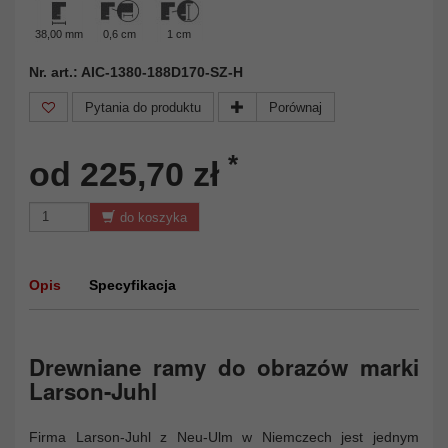
38,00 mm
0,6 cm
1 cm
Nr. art.: AIC-1380-188D170-SZ-H
Pytania do produktu
Porównaj
*
od 225,70 zł
do koszyka
Opis
Specyfikacja
Drewniane ramy do obrazów marki
Larson-Juhl
Firma Larson-Juhl z Neu-Ulm w Niemczech jest jednym