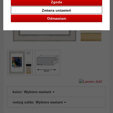
Zgoda
Zmiana ustawień
Odmawiam
kolor:
Wybierz wariant
rodzaj szkła:
Wybierz wariant