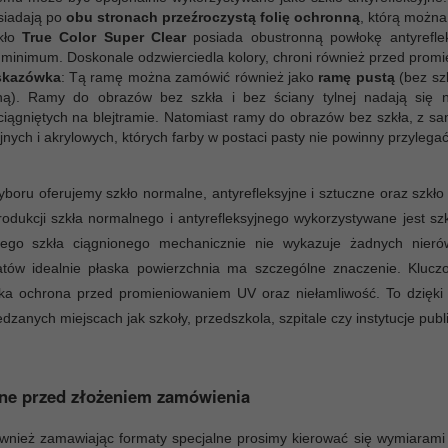
siadają po
obu stronach przeźroczystą folię ochronną
, którą można
kło
True Color Super Clear
posiada obustronną powłokę antyreflek
 minimum. Doskonale odzwierciedla kolory, chroni również przed promie
kazówka
: Tą ramę można zamówić również jako
ramę pustą
(bez szk
lną). Ramy do obrazów bez szkła i bez ściany tylnej nadają się 
ciągniętych na blejtramie. Natomiast ramy do obrazów bez szkła, z s
jnych i akrylowych, których farby w postaci pasty nie powinny przylegać
boru oferujemy szkło normalne, antyrefleksyjne i sztuczne oraz szkło
odukcji szkła normalnego i antyrefleksyjnego wykorzystywane jest szk
zego szkła ciągnionego mechanicznie nie wykazuje żadnych nier
atów idealnie płaska powierzchnia ma szczególne znaczenie. Klucz
ka ochrona przed promieniowaniem UV oraz niełamliwość. To dzięki 
dzanych miejscach jak szkoły, przedszkola, szpitale czy instytucje publ
ne przed złożeniem zamówienia
wnież zamawiając formaty specjalne prosimy kierować się wymiarami o