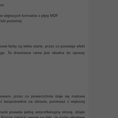
wym
ylne większych formatów z płyty MDF
 lub poziomej
owe farby są lekko starte, przez co powstaje efekt
tage. Ta drewniana rama jest idealna do oprawy
kwasem, przez co powierzchnia staje się matowa
żeć bezpośrednio na obrazie, ponieważ z większej
arki posiada jedną antyrefleksyjną stronę, dzięki
 Proszę zwrócić uwagę na fakt, że szyby akrylowe