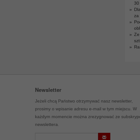
30
Dl
za
Po
ob
Ze
sz
Ra
Newsletter
Jeżeli chcą Państwo otrzymywać nasz newsletter,
prosimy o wpisanie adresu e-mail w tym miejscu. W
każdym momencie można zrezygnować ze subskrypc
newslettera.