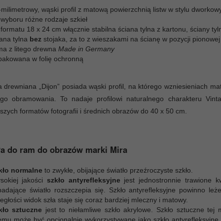
-milimetrowy, wąski profil z matową powierzchnią listw w stylu dworko
 wyboru różne rodzaje szkieł
formatu 18 x 24 cm włącznie stabilna ściana tylna z kartonu, ściany t
iana tylna
bez
stojaka, za to z wieszakami na ścianę w pozycji pionowej
ma z litego drewna
Made in Germany
pakowana w folię ochronną
drewniana „Dijon” posiada wąski profil, na którego wzniesieniach mat
ego obramowania. To nadaje profilowi naturalnego charakteru Vin
szych formatów fotografii i średnich obrazów do 40 x 50 cm.
a do ram do obrazów marki Mira
kło normalne
to zwykłe, obijające światło przeźroczyste szkło.
sokiej jakości
szkło antyrefleksyjne
jest jednostronnie trawione 
padające światło rozszczepia się. Szkło antyrefleksyjne powinno le
egłości widok szła staje się coraz bardziej mleczny i matowy.
kło sztuczne
jest to niełamliwe szkło akrylowe. Szkło sztuczne tej m
emu może być opcjonalnie wykorzystywane jako szkło antyrefleksyjne.