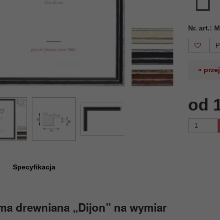
Nr. art.:
P
» prze
od 
Specyfikacja
ma drewniana „Dijon” na wymiar