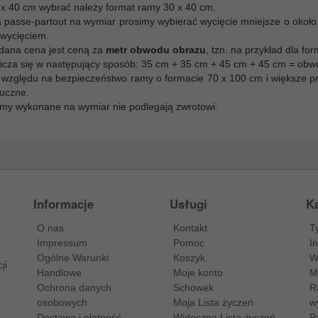
 x 40 cm wybrać należy format ramy 30 x 40 cm.
a passe-partout na wymiar prosimy wybierać wycięcie mniejsze o około
 wycięciem.
dana cena jest ceną za
metr obwodu obrazu
, tzn. na przykład dla f
licza się w następujący sposób: 35 cm + 35 cm + 45 cm + 45 cm = ob
 względu na bezpieczeństwo ramy o formacie 70 x 100 cm i większe pr
tuczne.
my wykonane na wymiar nie podlegają zwrotowi.
Informacje
Usługi
Ka
O nas
Kontakt
T
Impressum
Pomoc
I
Ogólne Warunki
Koszyk
W
ji
Handlowe
Moje konto
M
Ochrona danych
Schowek
R
osobowych
Moja Lista życzeń
w
Dostawa i platność
Widoczna Lista życzeń
P