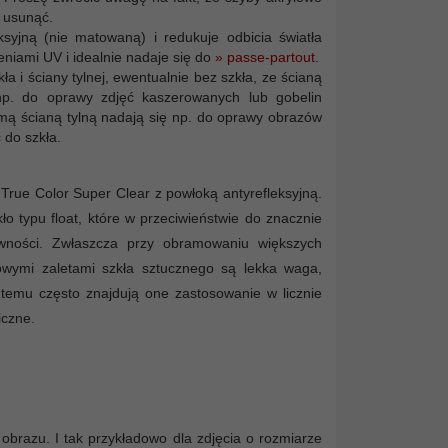
 usunąć.
syjną (nie matowaną) i redukuje odbicia światła
niami UV i idealnie nadaje się do
» passe-partout
.
ła i ściany tylnej, ewentualnie bez szkła, ze ścianą
np. do oprawy zdjęć kaszerowanych lub gobelin
amą ścianą tylną nadają się np. do oprawy obrazów
 do szkła.
 True Color Super Clear z powłoką antyrefleksyjną.
ło typu float, które w przeciwieństwie do znacznie
ówności. Zwłaszcza przy obramowaniu większych
owymi zaletami szkła sztucznego są lekka waga,
temu często znajdują one zastosowanie w licznie
iczne.
brazu. I tak przykładowo dla zdjęcia o rozmiarze