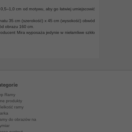
 0,5–1,0 cm od motywu, aby go łatwiej umiejscowić
ormatu 35 cm (szerokość) x 45 cm (wysokość) obwód
wód obrazu 160 cm.
oducent Mira wyposaża jedynie w niełamliwe szkło
tegorie
yp Ramy
nne produkty
ielkość ramy
arka
amy do obrazów na
ymiar
asse-partout