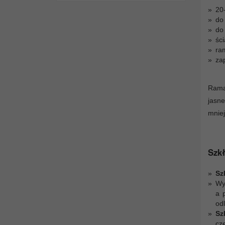
20
do
do 
śc
ra
za
Rama 
jasn
mniej
Szkł
Sz
Wy
a 
odl
Sz
cz