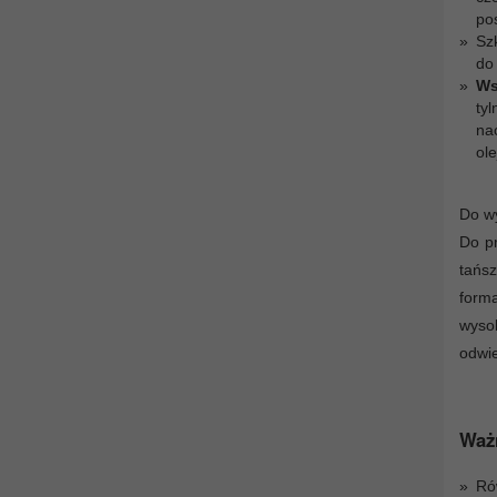
po
Sz
do
Ws
ty
na
ole
Do wy
Do pr
tańs
form
wyso
odwie
Waż
Ró