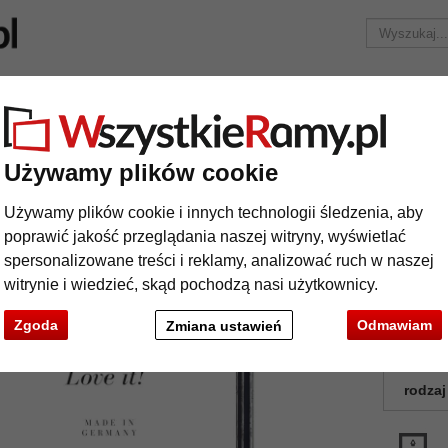
Marka
Ramy do obrazów na wymiar
Passe-partout
Ak
Tylko 25,95 zł
za wysyłkę.
Ramy drewniane
Rama drewniana Dijon na wymiar
Używamy plików cookie
ma drewniana Dijon na wymiar
Używamy plików cookie i innych technologii śledzenia, aby
poprawić jakość przeglądania naszej witryny, wyświetlać
spersonalizowane treści i reklamy, analizować ruch w naszej
Rama z d
witrynie i wiedzieć, skąd pochodzą nasi użytkownicy.
doskonałej
Zgoda
Odmawiam
Zmiana ustawień
kolor:
rodzaj
t
Dalej