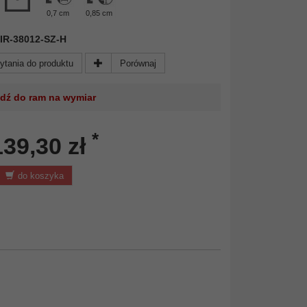
0,7 cm
0,85 cm
 MIR-38012-SZ-H
ytania do produktu
Porównaj
jdź do ram na wymiar
*
139,30 zł
do koszyka