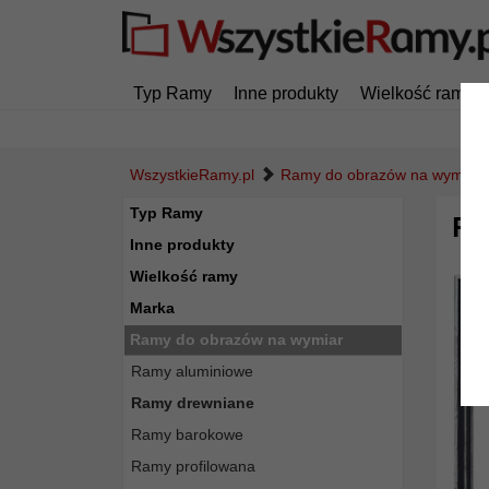
Typ Ramy
Inne produkty
Wielkość ramy
WszystkieRamy.pl
Ramy do obrazów na wymiar
Typ Ramy
Ra
Inne produkty
Wielkość ramy
Marka
Ramy do obrazów na wymiar
Ramy aluminiowe
Ramy drewniane
Ramy barokowe
Ramy profilowana
Powró