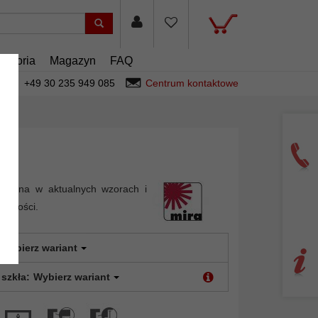
cesoria
Magazyn
FAQ
+49 30 235 949 085
Centrum kontaktowe
rewna w aktualnych wzorach i
 jakości.
Wybierz wariant
 szkła:
Wybierz wariant