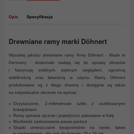
Opis
Specyfikacja
Drewniane ramy marki Döhnert
Wysokiej jakości drewniane ramy firmy Döhnert - Made in
Germany - doskonale nadają się do oprawy obrazów
i fascynują solidnym, pięknym wyglądem, ogromną
stabilnością oraz łatwością w użyciu. Ramy Döhnert
produkowane są z litego drewna i dostępne są także
na indywidualne zlecenie na wymiar.
Oczyszczone, 2-milimetrowe szkło z oszlifowanymi
krawędziami
Ramy spinane ręcznie i pojedynczo pakowane w folię
Możliwość zastosowania passe-partout
Stojaki umieszczane bezpośrednio na ramie, łatwe
w zastosowaniu, dla ram do formatu 18 x 24 cm