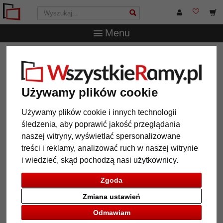
Menu
WszystkieRamy.pl
Marka
Döhnert
Rama drewniana
Eastcote
Rama drewniana Eastcote
Używamy plików cookie
Używamy plików cookie i innych technologii
śledzenia, aby poprawić jakość przeglądania
naszej witryny, wyświetlać spersonalizowane
treści i reklamy, analizować ruch w naszej witrynie
i wiedzieć, skąd pochodzą nasi użytkownicy.
Zgoda
Zmiana ustawień
Powrót
Dalej
Odmawiam