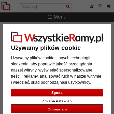
Menu
WszystkieRamy.pl
Marka
Klüber
Rama drewniana
Elda na wymiar
Rama drewniana Elda na wymiar
Używamy plików cookie
Używamy plików cookie i innych technologii
śledzenia, aby poprawić jakość przeglądania
naszej witryny, wyświetlać spersonalizowane
treści i reklamy, analizować ruch w naszej witrynie
i wiedzieć, skąd pochodzą nasi użytkownicy.
Zgoda
Zmiana ustawień
Powrót
Dalej
Odmawiam