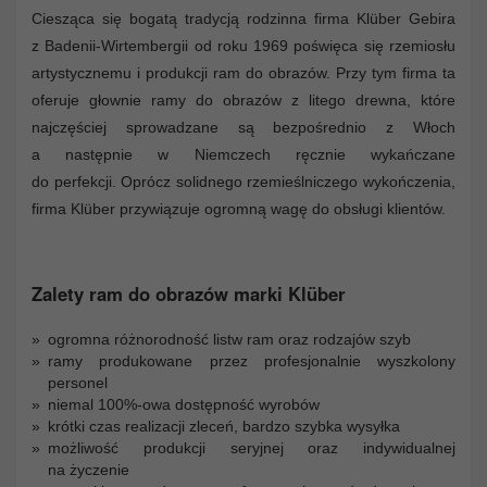
Ciesząca się bogatą tradycją rodzinna firma Klüber Gebira
z Badenii-Wirtembergii od roku 1969 poświęca się rzemiosłu
artystycznemu i produkcji ram do obrazów. Przy tym firma ta
oferuje głownie ramy do obrazów z litego drewna, które
najczęściej sprowadzane są bezpośrednio z Włoch
a następnie w Niemczech ręcznie wykańczane
do perfekcji. Oprócz solidnego rzemieślniczego wykończenia,
firma Klüber przywiązuje ogromną wagę do obsługi klientów.
Zalety ram do obrazów marki Klüber
ogromna różnorodność listw ram oraz rodzajów szyb
ramy produkowane przez profesjonalnie wyszkolony
personel
niemal 100%-owa dostępność wyrobów
krótki czas realizacji zleceń, bardzo szybka wysyłka
możliwość produkcji seryjnej oraz indywidualnej
na życzenie