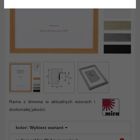
Rama z drewna w aktualnych wzorach i
doskonałej jakości.
kolor:
Wybierz wariant