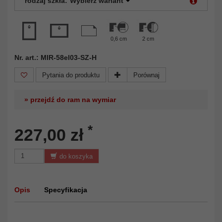
rodzaj szkła:
Wybierz wariant
0,6 cm
2 cm
Nr. art.: MIR-58el03-SZ-H
Pytania do produktu
Porównaj
» przejdź do ram na wymiar
*
227,00 zł
do koszyka
Opis
Specyfikacja