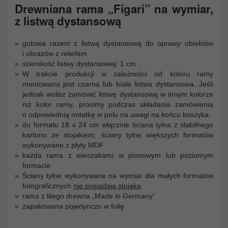
Drewniana rama „Figari” na wymiar,
z listwą dystansową
gotowa razem z listwą dystansową do oprawy obiektów
i obrazów z reliefem
szerokość listwy dystansowej: 1 cm
W trakcie produkcji w zależności od koloru ramy
montowana jest czarna lub biała listwa dystansowa. Jeśli
jednak wolisz zamówić listwę dystansową w innym kolorze
niż kolor ramy, prosimy podczas składania zamówienia
o odpowiednią notatkę w polu na uwagi na końcu koszyka.
do formatu 18 x 24 cm włącznie ściana tylna z stabilnego
kartonu ze stojakiem; ściany tylne większych formatów
wykonywane z płyty MDF
każda rama z wieszakami w pionowym lub poziomym
formacie
Ściany tylne wykonywane na wymiar dla małych formatów
fotograficznych
nie posiadają stojaka
.
rama z litego drewna „Made in Germany”
zapakowana pojedynczo w folię