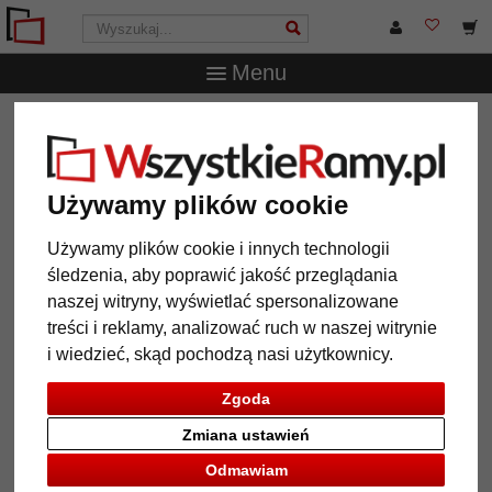
Menu
WszystkieRamy.pl
Typ Ramy
Ramy do objektów 3D
Rama drewniana Figari z listwą na wymiar
Rama drewniana Figari z listwą
Używamy plików cookie
na wymiar
Używamy plików cookie i innych technologii
śledzenia, aby poprawić jakość przeglądania
naszej witryny, wyświetlać spersonalizowane
treści i reklamy, analizować ruch w naszej witrynie
i wiedzieć, skąd pochodzą nasi użytkownicy.
Zgoda
Zmiana ustawień
Odmawiam
Powrót
Dalej