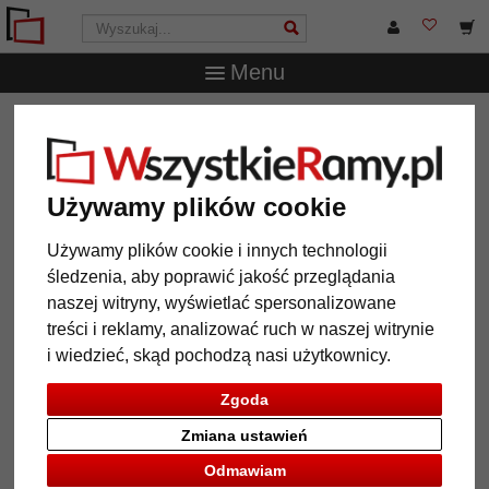
Menu
WszystkieRamy.pl
Marka
Walther Design
Rama
drewniana Fiorito (MDF) z passe-partout
Rama drewniana Fiorito (MDF) z
Używamy plików cookie
passe-partout
Używamy plików cookie i innych technologii
śledzenia, aby poprawić jakość przeglądania
naszej witryny, wyświetlać spersonalizowane
treści i reklamy, analizować ruch w naszej witrynie
i wiedzieć, skąd pochodzą nasi użytkownicy.
Zgoda
Zmiana ustawień
Odmawiam
Powrót
Dalej