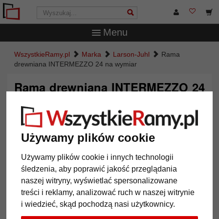
Menu
WszystkieRamy.pl
Marka
Larson-Juhl
Rama
drewniana INTERMEZZO 24 na wymiar
Rama drewniana INTERMEZZO 24
na wymiar
Używamy plików cookie
Używamy plików cookie i innych technologii
śledzenia, aby poprawić jakość przeglądania
naszej witryny, wyświetlać spersonalizowane
treści i reklamy, analizować ruch w naszej witrynie
i wiedzieć, skąd pochodzą nasi użytkownicy.
Powrót
Dalej