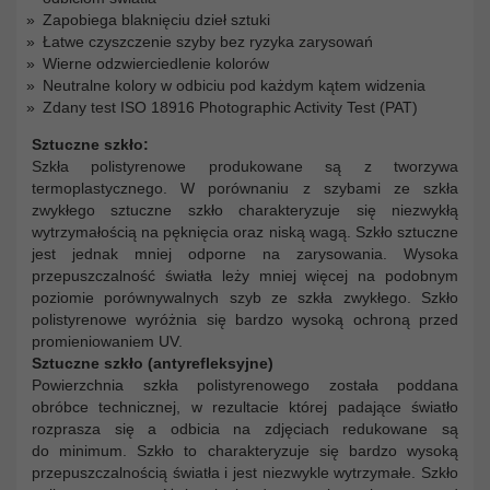
Zapobiega blaknięciu dzieł sztuki
Łatwe czyszczenie szyby bez ryzyka zarysowań
Wierne odzwierciedlenie kolorów
Neutralne kolory w odbiciu pod każdym kątem widzenia
Zdany test ISO 18916 Photographic Activity Test (PAT)
Sztuczne szkło:
Szkła polistyrenowe produkowane są z tworzywa
termoplastycznego. W porównaniu z szybami ze szkła
zwykłego sztuczne szkło charakteryzuje się niezwykłą
wytrzymałością na pęknięcia oraz niską wagą. Szkło sztuczne
jest jednak mniej odporne na zarysowania. Wysoka
przepuszczalność światła leży mniej więcej na podobnym
poziomie porównywalnych szyb ze szkła zwykłego. Szkło
polistyrenowe wyróżnia się bardzo wysoką ochroną przed
promieniowaniem UV.
Sztuczne szkło (antyrefleksyjne)
Powierzchnia szkła polistyrenowego została poddana
obróbce technicznej, w rezultacie której padające światło
rozprasza się a odbicia na zdjęciach redukowane są
do minimum. Szkło to charakteryzuje się bardzo wysoką
przepuszczalnością światła i jest niezwykle wytrzymałe. Szkło