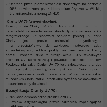
Ochrona przed promieniowaniem słonecznym na poziomie
99%, potwierdzona przez laboratorium fizyczne w Wielkiej
Brytanii zgodnie z normą EN 410
Clarity UV 70 (antyrefleksyjne):
Tworząc szkło Clarity UV 70 na bazie
szkła białego
firma
Larson-Juhl ustanowiła nowe standardy w dziedzinie szkła
fotograficznego. Ze śladowym odbiciem poniżej 1% szkło
Clarity jest prawie całkowicie antyrefleksyjne
i w przeciwieństwie do zwykłego, matowego szkła
antyrefleksyjnego, oddaje praktycznie niezmienione kolory
obrazu. Ponadto szkło to filtruje około 70% szkodliwych
promieni UV, które niszczą i powodują blaknięcie obrazów.
Powierzchnia szkła Clarity UV 70 jest zabezpieczona z obu
stron specjalną powłoką, która jest szczególnie odporna
na zarysowania i środki czyszczące. W segmencie szkieł
muzealnych Clarity marki Larson-Juhl wyróżnia się doskonałym
stosunkiem ceny do jakości.
Specyfikacja Clarity UV 70:
70%-owa ochrona przed promieniami UV
Powłoka antyrefleksyjna prawie całkowicie zapobiegająca
odbiciom światła