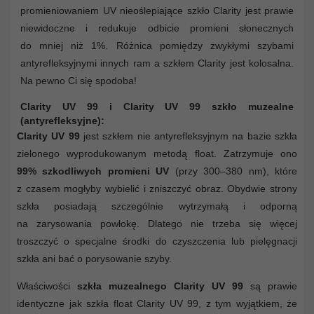
promieniowaniem UV nieoślepiające szkło Clarity jest prawie
niewidoczne i redukuje odbicie promieni słonecznych
do mniej niż 1%. Różnica pomiędzy zwykłymi szybami
antyrefleksyjnymi innych ram a szkłem Clarity jest kolosalna.
Na pewno Ci się spodoba!
Clarity UV 99 i Clarity UV 99 szkło muzealne
(antyrefleksyjne):
Clarity UV 99
jest szkłem nie antyrefleksyjnym na bazie szkła
zielonego wyprodukowanym metodą float. Zatrzymuje ono
99% szkodliwych promieni UV
(przy 300–380 nm), które
z czasem mogłyby wybielić i zniszczyć obraz. Obydwie strony
szkła posiadają szczególnie wytrzymałą i odporną
na zarysowania powłokę. Dlatego nie trzeba się więcej
troszczyć o specjalne środki do czyszczenia lub pielęgnacji
szkła ani bać o porysowanie szyby.
Właściwości
szkła muzealnego Clarity UV 99
są prawie
identyczne jak szkła float Clarity UV 99, z tym wyjątkiem, że