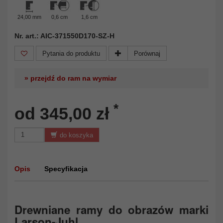
24,00 mm
0,6 cm
1,6 cm
Nr. art.: AIC-371550D170-SZ-H
Pytania do produktu
Porównaj
» przejdź do ram na wymiar
*
od 345,00 zł
do koszyka
Opis
Specyfikacja
Drewniane ramy do obrazów marki
Larson-Juhl