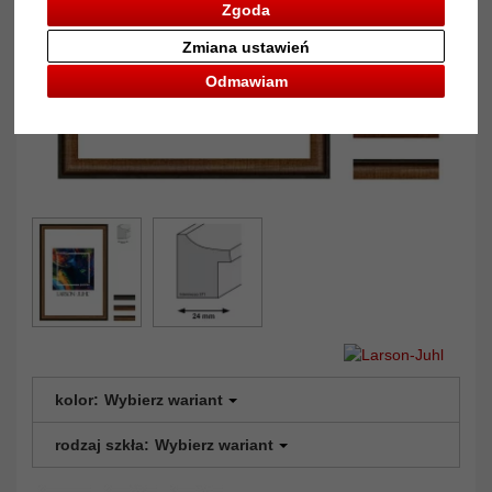
Zgoda
Zmiana ustawień
Odmawiam
kolor:
Wybierz wariant
rodzaj szkła:
Wybierz wariant