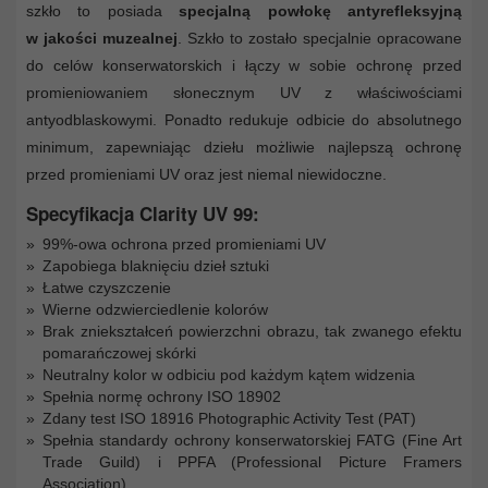
szkło to posiada
specjalną powłokę antyrefleksyjną
w jakości muzealnej
. Szkło to zostało specjalnie opracowane
do celów konserwatorskich i łączy w sobie ochronę przed
promieniowaniem słonecznym UV z właściwościami
antyodblaskowymi. Ponadto redukuje odbicie do absolutnego
minimum, zapewniając dziełu możliwie najlepszą ochronę
przed promieniami UV oraz jest niemal niewidoczne.
Specyfikacja Clarity UV 99:
99%-owa ochrona przed promieniami UV
Zapobiega blaknięciu dzieł sztuki
Łatwe czyszczenie
Wierne odzwierciedlenie kolorów
Brak zniekształceń powierzchni obrazu, tak zwanego efektu
pomarańczowej skórki
Neutralny kolor w odbiciu pod każdym kątem widzenia
Spełnia normę ochrony ISO 18902
Zdany test ISO 18916 Photographic Activity Test (PAT)
Spełnia standardy ochrony konserwatorskiej FATG (Fine Art
Trade Guild) i PPFA (Professional Picture Framers
Association)