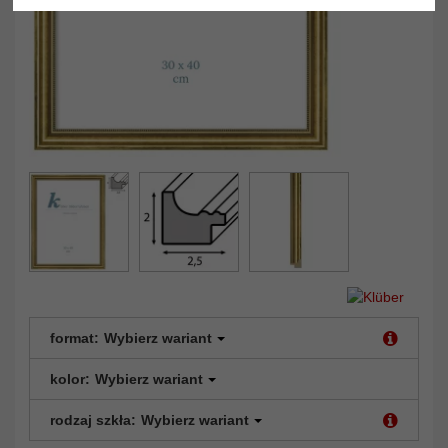
format:
Wybierz wariant
kolor:
Wybierz wariant
rodzaj szkła:
Wybierz wariant