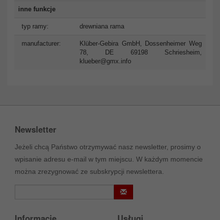
inne funkcje
typ ramy:
drewniana rama
manufacturer:
Klüber-Gebira GmbH, Dossenheimer Weg
78, DE 69198 Schriesheim,
klueber@gmx.info
Newsletter
Jeżeli chcą Państwo otrzymywać nasz newsletter, prosimy o
wpisanie adresu e-mail w tym miejscu. W każdym momencie
można zrezygnować ze subskrypcji newslettera.
Informacje
Usługi