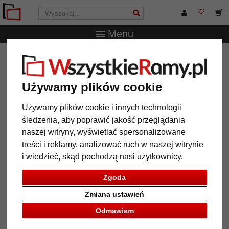
Menu
WszystkieRamy.pl
Wielkość ramy
29,7x42 cm (A3)
Rama drewniana Inca
Używamy plików cookie
Rama drewniana Inca
Używamy plików cookie i innych technologii
śledzenia, aby poprawić jakość przeglądania
naszej witryny, wyświetlać spersonalizowane
treści i reklamy, analizować ruch w naszej witrynie
i wiedzieć, skąd pochodzą nasi użytkownicy.
Zgoda
Zmiana ustawień
Odmawiam
Powrót
Dalej