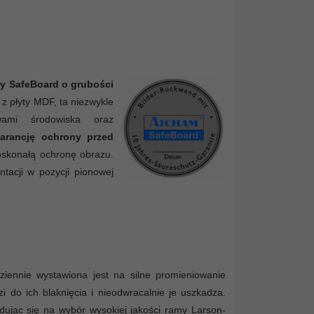
ty SafeBoard o grubości
z płyty MDF, ta niezwykle
wami środowiska oraz
warancję ochrony przed
skonałą ochronę obrazu.
tacji w pozycji pionowej
ennie wystawiona jest na silne promieniowanie
i do ich blaknięcia i nieodwracalnie je uszkadza.
ując się na wybór wysokiej jakości ramy Larson-