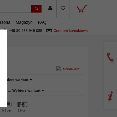
esoria
Magazyn
FAQ
+49 30 235 949 085
Centrum kontaktowe
Wybierz wariant
 szkła:
Wybierz wariant
0,8 cm
1,8 cm