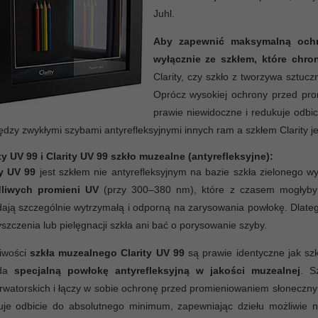
Juhl.
Aby zapewnić maksymalną ochro
wyłącznie ze szkłem, które chro
Clarity, czy szkło z tworzywa sztu
Oprócz wysokiej ochrony przed prom
prawie niewidoczne i redukuje odbi
dzy zwykłymi szybami antyrefleksyjnymi innych ram a szkłem Clarity j
ty UV 99 i Clarity UV 99 szkło muzealne (antyrefleksyjne):
ty UV 99
jest szkłem nie antyrefleksyjnym na bazie szkła zielonego
liwych promieni UV
(przy 300–380 nm), które z czasem mogłyby w
ają szczególnie wytrzymałą i odporną na zarysowania powłokę. Dlatego
szczenia lub pielęgnacji szkła ani bać o porysowanie szyby.
iwości
szkła muzealnego Clarity UV 99
są prawie identyczne jak szkł
ada
specjalną powłokę antyrefleksyjną w jakości muzealnej
. S
rwatorskich i łączy w sobie ochronę przed promieniowaniem słoneczn
uje odbicie do absolutnego minimum, zapewniając dziełu możliwie n