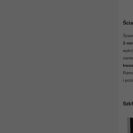
Ścia
Ścian
3 m
wytr
zani
kwas
Rama
i poz
Szkł