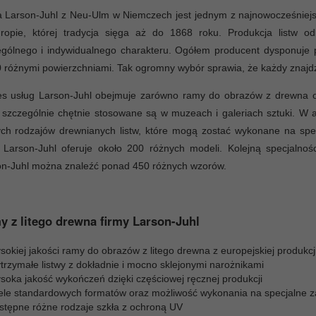
a Larson-Juhl z Neu-Ulm w Niemczech jest jednym z najnowocześniej
ropie, której tradycja sięga aż do 1868 roku. Produkcja listw 
ególnego i indywidualnego charakteru. Ogółem producent dysponuje
 różnymi powierzchniami. Tak ogromny wybór sprawia, że każdy znajdz
es usług Larson-Juhl obejmuje zarówno ramy do obrazów z drewna o
 szczególnie chętnie stosowane są w muzeach i galeriach sztuki. W
ych rodzajów drewnianych listw, które mogą zostać wykonane na spe
 Larson-Juhl oferuje około 200 różnych modeli. Kolejną specjalnoś
on-Juhl można znaleźć ponad 450 różnych wzorów.
 z litego drewna firmy Larson-Juhl
okiej jakości ramy do obrazów z litego drewna z europejskiej produkcj
trzymałe listwy z dokładnie i mocno sklejonymi narożnikami
soka jakość wykończeń dzięki częściowej ręcznej produkcji
ele standardowych formatów oraz możliwość wykonania na specjalne 
stępne różne rodzaje szkła z ochroną UV