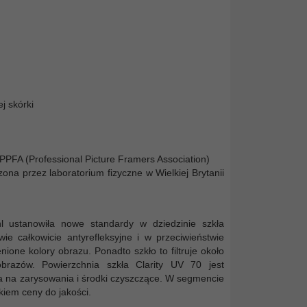
j skórki
 PPFA (Professional Picture Framers Association)
a przez laboratorium fizyczne w Wielkiej Brytanii
l ustanowiła nowe standardy w dziedzinie szkła
ie całkowicie antyrefleksyjne i w przeciwieństwie
ione kolory obrazu. Ponadto szkło to filtruje około
brazów. Powierzchnia szkła Clarity UV 70 jest
na na zarysowania i środki czyszczące. W segmencie
kiem ceny do jakości.