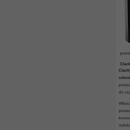
pomię
Clari
Clari
szkod
posiad
do czy
Właśc
posi
konse
reduk