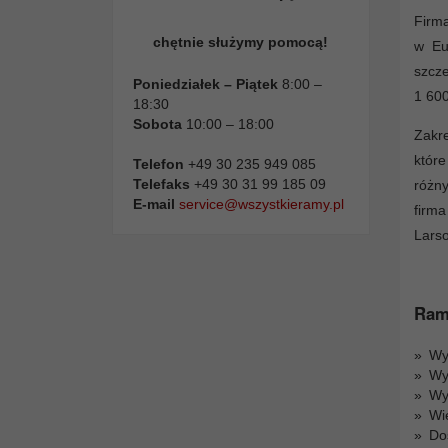
Firm
chętnie służymy pomocą!
w Eu
szcz
Poniedziałek – Piątek
8:00 –
1 600
18:30
Sobota
10:00 – 18:00
Zakr
które
Telefon
+49 30 235 949 085
Telefaks
+49 30 31 99 185 09
różn
E-mail
service@wszystkieramy.pl
firma
Lars
Ramy
Wys
Wy
Wy
Wi
Do