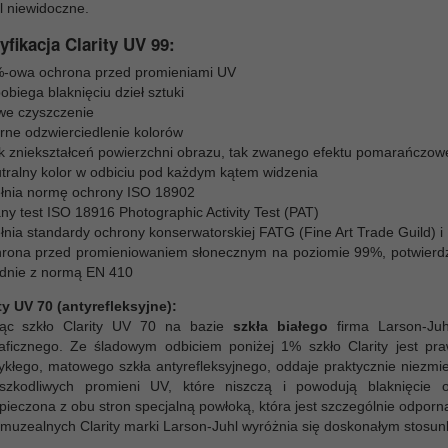
l niewidoczne.
yfikacja Clarity UV 99:
-owa ochrona przed promieniami UV
obiega blaknięciu dzieł sztuki
we czyszczenie
rne odzwierciedlenie kolorów
k zniekształceń powierzchni obrazu, tak zwanego efektu pomarańczowe
tralny kolor w odbiciu pod każdym kątem widzenia
łnia normę ochrony ISO 18902
ny test ISO 18916 Photographic Activity Test (PAT)
łnia standardy ochrony konserwatorskiej FATG (Fine Art Trade Guild) i
rona przed promieniowaniem słonecznym na poziomie 99%, potwierdzon
dnie z normą EN 410
ty UV 70 (antyrefleksyjne):
ąc szkło Clarity UV 70 na bazie
szkła białego
firma Larson-Juh
raficznego. Ze śladowym odbiciem poniżej 1% szkło Clarity jest praw
kłego, matowego szkła antyrefleksyjnego, oddaje praktycznie niezmien
zkodliwych promieni UV, które niszczą i powodują blaknięcie o
pieczona z obu stron specjalną powłoką, która jest szczególnie odpor
 muzealnych Clarity marki Larson-Juhl wyróżnia się doskonałym stosun