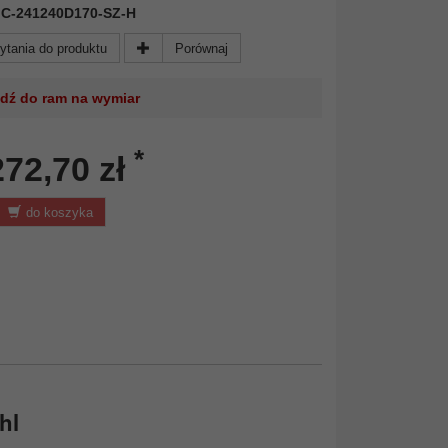
 AIC-241240D170-SZ-H
ytania do produktu
Porównaj
jdź do ram na wymiar
*
272,70 zł
do koszyka
hl