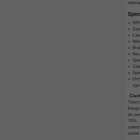
niema
Spec
99%
Zap
Łat
Wie
Bra
Neu
Spe
Zda
Spe
Och
zgo
Clari
Tworz
fotog
do zwy
70% s
zabez
szkieł