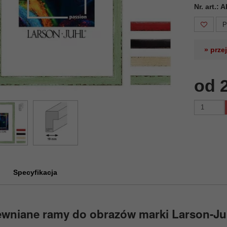
Nr. art.:
P
» prze
od 
Specyfikacja
ewniane ramy do obrazów marki Larson-Ju