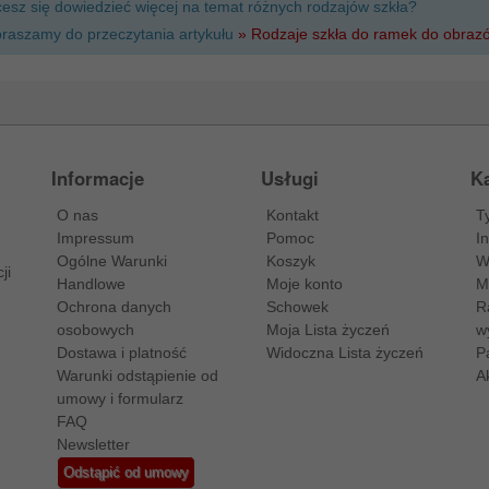
esz się dowiedzieć więcej na temat różnych rodzajów szkła?
raszamy do przeczytania artykułu
» Rodzaje szkła do ramek do obraz
Informacje
Usługi
Ka
O nas
Kontakt
T
Impressum
Pomoc
I
Ogólne Warunki
Koszyk
W
ji
Handlowe
Moje konto
M
Ochrona danych
Schowek
R
osobowych
Moja Lista życzeń
w
Dostawa i platność
Widoczna Lista życzeń
P
Warunki odstąpienie od
A
umowy i formularz
FAQ
Newsletter
Odstąpić od umowy