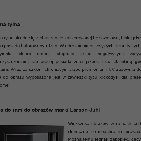
na tylna
a tylna składa się z obustronnie kaszerowanej bezkwasowo, białej
pły
m
i posiada buforowany rdzeń. W odróżnieniu od zwykłych ścian tylnych 
zymała tektura chroni fotografię przed negatywnymi wpły
eczyszczeniami. Co więcej posiada znak jakości oraz
10-letnią g
ami
. Wraz ze szkłem chroniącym przed promieniami UV zapewnia do
 do obrazu wyposażona jest w zawieszki typu krokodylki dla prezen
iomej.
a do ram do obrazów marki Larson-Juhl
Większość obrazów w ramach codzi
słoneczne, co nieuchronnie prowadz
Można temu jednak zapobiec, decyd