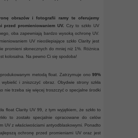
nę obrazów i fotografii ramy te oferujemy
ni przed promieniowaniem UV.
Czy to szkło UV
cznego, oba zapewniają bardzo wysoką ochronę UV.
ieniowaniem UV nieoślepiające szkło Clarity jest
cie promieni słonecznych do mniej niż 1%. Różnica
est kolosalna. Na pewno Ci się spodoba!
 wyprodukowanym metodą float. Zatrzymuje ono
99%
ybielić i zniszczyć obraz. Obydwie strony szkła
 nie trzeba się więcej troszczyć o specjalne środki
a float Clarity UV 99, z tym wyjątkiem, że szkło to
zkło to zostało specjalnie opracowane do celów
ym UV z właściwościami antyodblaskowymi. Ponadto
ajlepszą ochronę przed promieniami UV oraz jest