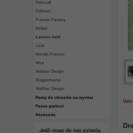
Deknudt
Döhnert
Frames Factory
Klüber
Larson-Juhl
Lück
Mende Frames
Mira
Nielsen Design
Roggenkamp
Walther Design
Ramy do obrazów na wymiar
Opis
Passe-partout
Akcesoria
Dr
Jeśli masz do nas pytania,