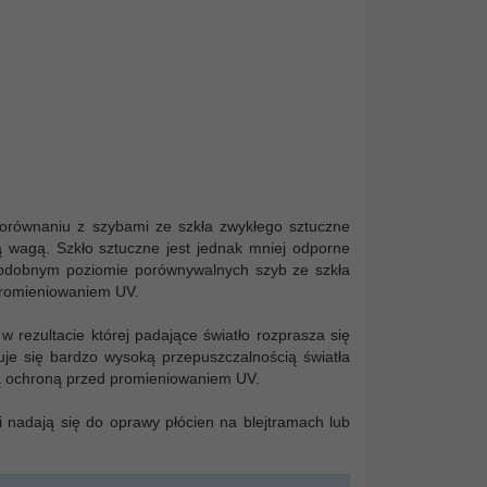
orównaniu z szybami ze szkła zwykłego sztuczne
ką wagą. Szkło sztuczne jest jednak mniej odporne
 podobnym poziomie porównywalnych szyb ze szkła
promieniowaniem UV.
 rezultacie której padające światło rozprasza się
je się bardzo wysoką przepuszczalnością światła
oką ochroną przed promieniowaniem UV.
i nadają się do oprawy płócien na blejtramach lub