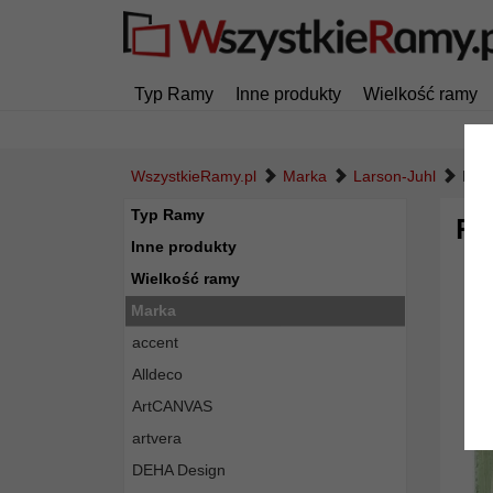
Typ Ramy
Inne produkty
Wielkość ramy
WszystkieRamy.pl
Marka
Larson-Juhl
Ram
Typ Ramy
Ra
Inne produkty
Wielkość ramy
Marka
accent
Alldeco
ArtCANVAS
artvera
DEHA Design
Powró