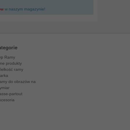
ów
w naszym magazynie!
tegorie
yp Ramy
nne produkty
ielkość ramy
arka
amy do obrazów na
ymiar
asse-partout
kcesoria