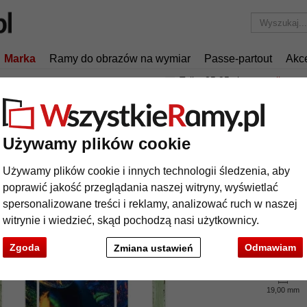
Marka
Ramy do obrazów na wymiar
Passe-partout
Akc
Tylko 25,95 zł
za wysyłkę.
a drewniana KOMODO 19 na wymiar
ma drewniana KOMODO 19 na wymiar
Używamy plików cookie
Używamy plików cookie i innych technologii śledzenia, aby
poprawić jakość przeglądania naszej witryny, wyświetlać
spersonalizowane treści i reklamy, analizować ruch w naszej
kolor:
witrynie i wiedzieć, skąd pochodzą nasi użytkownicy.
rodzaj
Zgoda
Odmawiam
Zmiana ustawień
19,00 mm
t
Dalej