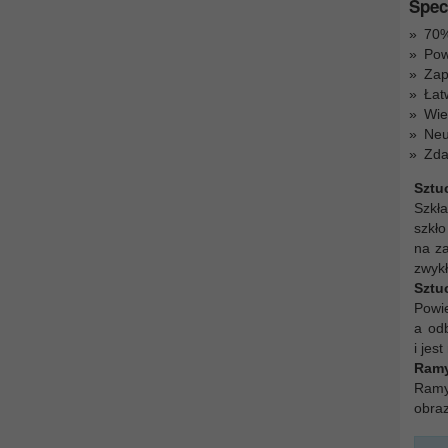
Spec
70%
Pow
Zap
Łat
Wie
Neu
Zda
Sztu
Szkł
szkło
na z
zwykł
Sztu
Powie
a odb
i jes
Ramy
Ramy 
obra