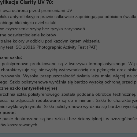
yfikacja Clarity UV 70:
-owa ochrona przed promieniami UV
łoka antyrefleksyjna prawie całkowicie zapobiegająca odbiciom światła
obiega blaknięciu dzieł sztuki
we czyszczenie szyby bez ryzyka zarysowań
rne odzwierciedlenie kolorów
tralne kolory w odbiciu pod każdym kątem widzenia
ny test ISO 18916 Photographic Activity Test (PAT)
czne szkło:
a polistyrenowe produkowane są z tworzywa termoplastycznego. W p
 charakteryzuje się niezwykłą wytrzymałością na pęknięcia oraz nis
arysowania. Wysoka przepuszczalność światła leży mniej więcej na
ego. Szkło polistyrenowe wyróżnia się bardzo wysoką ochroną przed 
czne szkło (antyrefleksyjne)
rzchnia szkła polistyrenowego została poddana obróbce technicznej, w
icia na zdjęciach redukowane są do minimum. Szkło to charakteryzu
t niezwykle wytrzymałe. Szkło polistyrenowe wyróżnia się bardzo wys
 puste:
puste dostarczane są bez szkła i bez ściany tylnej i w szczególnośc
zów kaszerowanych.