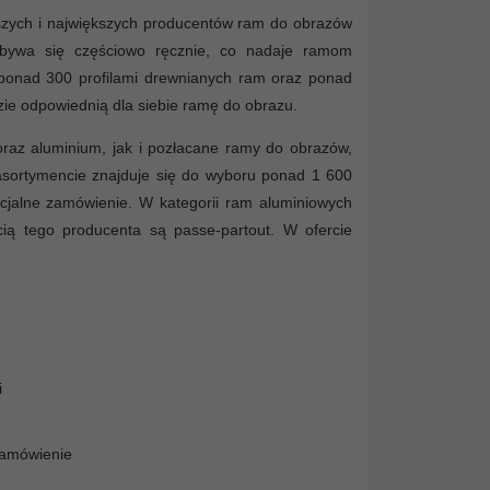
szych i największych producentów ram do obrazów
odbywa się częściowo ręcznie, co nadaje ramom
 ponad 300 profilami drewnianych ram oraz ponad
ie odpowiednią dla siebie ramę do obrazu.
raz aluminium, jak i pozłacane ramy do obrazów,
 asortymencie znajduje się do wyboru ponad 1 600
cjalne zamówienie. W kategorii ram aluminiowych
cią tego producenta są passe-partout. W ofercie
i
zamówienie