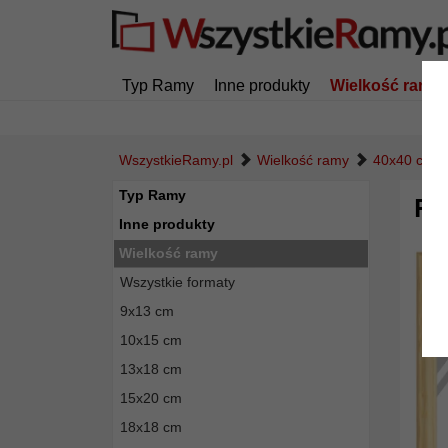
Typ Ramy
Inne produkty
Wielkość ramy
WszystkieRamy.pl
Wielkość ramy
40x40 cm
Typ Ramy
Ra
Inne produkty
Wielkość ramy
Wszystkie formaty
9x13 cm
10x15 cm
13x18 cm
15x20 cm
18x18 cm
Powró