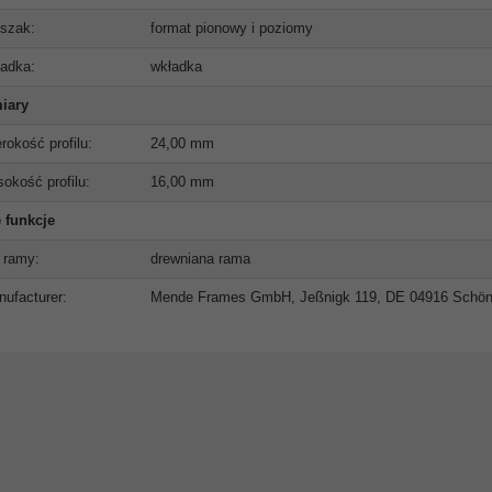
szak:
format pionowy i poziomy
adka:
wkładka
iary
rokość profilu:
24,00 mm
okość profilu:
16,00 mm
 funkcje
 ramy:
drewniana rama
ufacturer:
Mende Frames GmbH, Jeßnigk 119, DE 04916 Schö