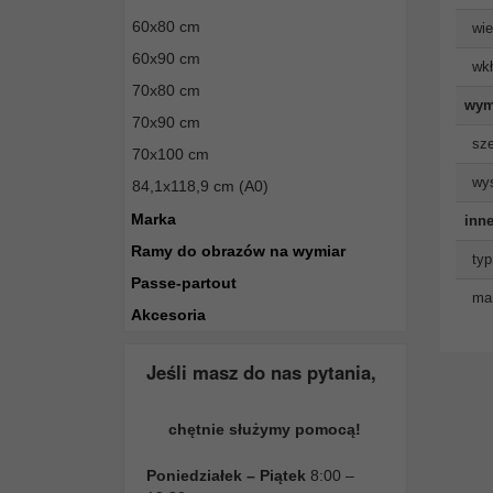
60x80 cm
wie
60x90 cm
wkł
70x80 cm
wym
70x90 cm
sze
70x100 cm
wys
84,1x118,9 cm (A0)
Marka
inne
Ramy do obrazów na wymiar
typ
Passe-partout
man
Akcesoria
Jeśli masz do nas pytania,
chętnie służymy pomocą!
Poniedziałek – Piątek
8:00 –