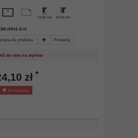
24,00 mm
16,00 mm
 FDM-H441-0-H
ytania do produktu
Porównaj
jdź do ram na wymiar
*
24,10 zł
do koszyka