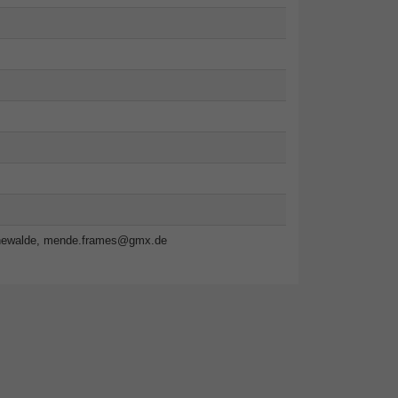
newalde,
mende.frames@gmx.de