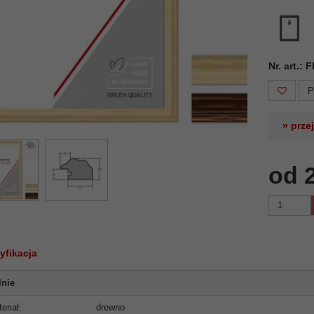
Nr. art.:
P
» prze
od 
yfikacja
lnie
eriał:
drewno