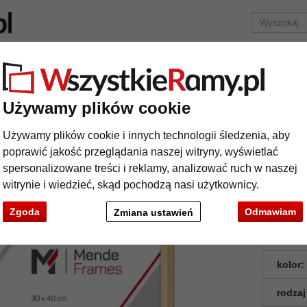
Marka
Ramy do obrazów na wymiar
Passe-partout
Akc
Tylko 25,95 zł
za wysyłkę.
Używamy plików cookie
Rama drewniana Kara
Używamy plików cookie i innych technologii śledzenia, aby
ma drewniana Kara
poprawić jakość przeglądania naszej witryny, wyświetlać
spersonalizowane treści i reklamy, analizować ruch w naszej
witrynie i wiedzieć, skąd pochodzą nasi użytkownicy.
Zgoda
Odmawiam
Zmiana ustawień
format
kolor:
rodzaj
t
Dalej