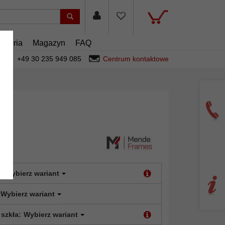
esoria
Magazyn
FAQ
+49 30 235 949 085
Centrum kontaktowe
:
Wybierz wariant
Wybierz wariant
 szkła:
Wybierz wariant