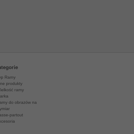
tegorie
yp Ramy
nne produkty
ielkość ramy
arka
amy do obrazów na
ymiar
asse-partout
kcesoria