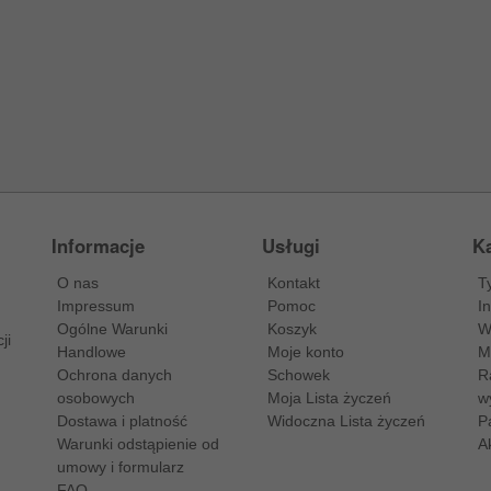
Informacje
Usługi
Ka
O nas
Kontakt
T
Impressum
Pomoc
I
Ogólne Warunki
Koszyk
W
ji
Handlowe
Moje konto
M
Ochrona danych
Schowek
R
osobowych
Moja Lista życzeń
w
Dostawa i platność
Widoczna Lista życzeń
P
Warunki odstąpienie od
A
umowy i formularz
FAQ