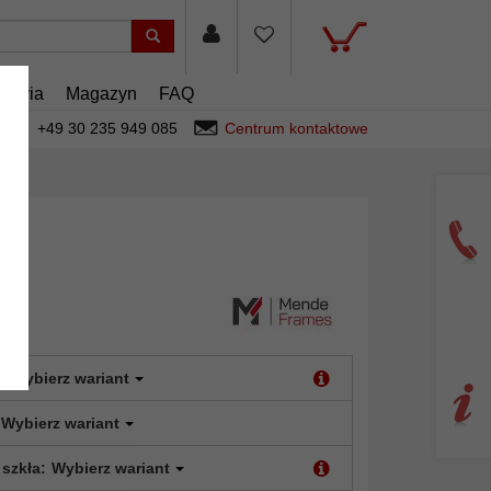
esoria
Magazyn
FAQ
+49 30 235 949 085
Centrum kontaktowe
:
Wybierz wariant
Wybierz wariant
 szkła:
Wybierz wariant