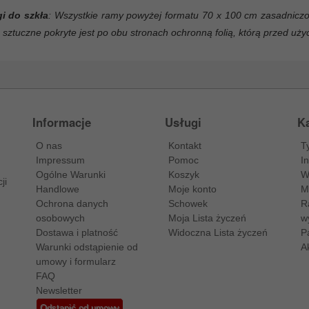
i do szkła
: Wszystkie ramy powyżej formatu 70 x 100 cm zasadniczo
 sztuczne pokryte jest po obu stronach ochronną folią, którą przed uż
Informacje
Usługi
Ka
O nas
Kontakt
T
Impressum
Pomoc
I
Ogólne Warunki
Koszyk
W
ji
Handlowe
Moje konto
M
Ochrona danych
Schowek
R
osobowych
Moja Lista życzeń
w
Dostawa i platność
Widoczna Lista życzeń
P
Warunki odstąpienie od
A
umowy i formularz
FAQ
Newsletter
Odstąpić od umowy