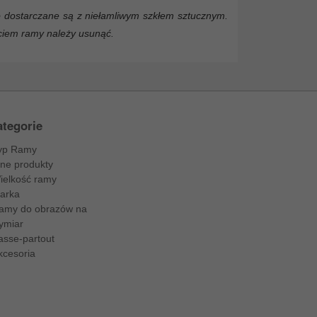
 dostarczane są z niełamliwym szkłem sztucznym.
yciem ramy należy usunąć.
tegorie
yp Ramy
nne produkty
ielkość ramy
arka
amy do obrazów na
ymiar
asse-partout
kcesoria