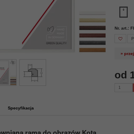
Nr. art.:
P
» prze
od 
Specyfikacja
ewniana rama do obrazów Kota