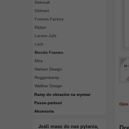
Deknudt
Döhnert
Frames Factory
Klüber
Larson-Juhl
Lück
Mende Frames
Mira
Nielsen Design
Roggenkamp
Walther Design
Ramy do obrazów na wymiar
Passe-partout
Opis
Akcesoria
Jeśli masz do nas pytania,
Dr