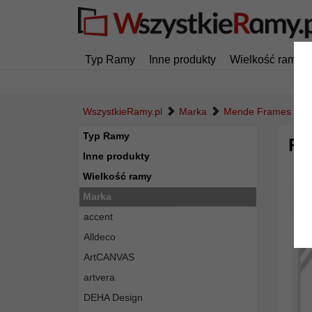
Typ Ramy
Inne produkty
Wielkość ramy
WszystkieRamy.pl
Marka
Mende Frames
Typ Ramy
Ra
Inne produkty
Wielkość ramy
Marka
accent
Alldeco
ArtCANVAS
artvera
DEHA Design
Powró