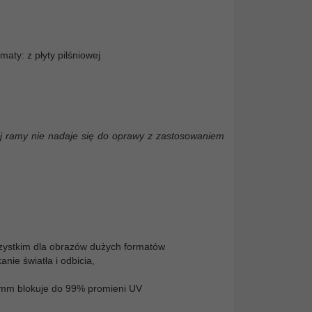
maty: z płyty pilśniowej
 tej ramy nie nadaje się do oprawy z zastosowaniem
wszystkim dla obrazów dużych formatów
nie światła i odbicia,
5 mm blokuje do 99% promieni UV