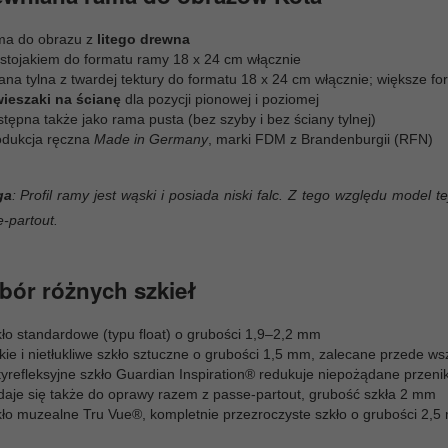
ma do obrazu z
litego drewna
 stojakiem do formatu ramy 18 x 24 cm włącznie
ana tylna z twardej tektury do formatu 18 x 24 cm włącznie; większe for
wieszaki na ścianę
dla pozycji pionowej i poziomej
tępna także jako rama pusta (bez szyby i bez ściany tylnej)
odukcja ręczna
Made in Germany
, marki FDM z Brandenburgii (RFN)
ga
: Profil ramy jest wąski i posiada niski falc. Z tego względu model
-partout.
ór różnych szkieł
kło standardowe (typu float) o grubości 1,9–2,2 mm
kkie i nietłukliwe szkło sztuczne o grubości 1,5 mm, zalecane przede 
yrefleksyjne szkło Guardian Inspiration® redukuje niepożądane przenika
daje się także do oprawy razem z passe-partout, grubość szkła 2 mm
kło muzealne Tru Vue®, kompletnie przezroczyste szkło o grubości 2,