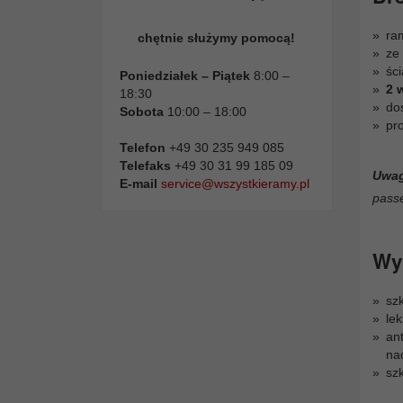
ra
chętnie służymy pomocą!
ze
ści
Poniedziałek – Piątek
8:00 –
2 
18:30
dos
Sobota
10:00 – 18:00
pr
Telefon
+49 30 235 949 085
Telefaks
+49 30 31 99 185 09
Uwa
E-mail
service@wszystkieramy.pl
passe
Wyb
sz
le
ant
na
sz