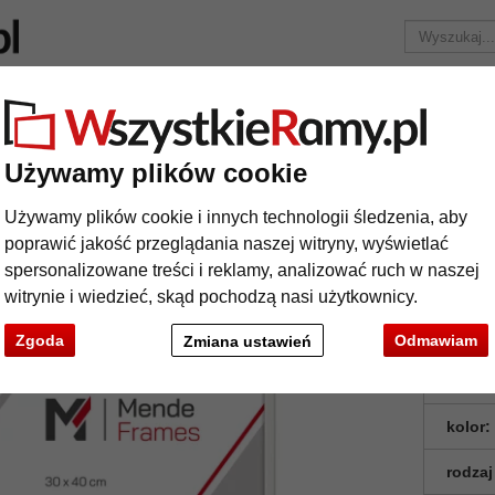
Marka
Ramy do obrazów na wymiar
Passe-partout
Akc
Tylko 25,95 zł
za wysyłkę.
Używamy plików cookie
Rama drewniana Kota
Używamy plików cookie i innych technologii śledzenia, aby
ma drewniana Kota
poprawić jakość przeglądania naszej witryny, wyświetlać
spersonalizowane treści i reklamy, analizować ruch w naszej
witrynie i wiedzieć, skąd pochodzą nasi użytkownicy.
Zgoda
Odmawiam
Zmiana ustawień
format
kolor:
rodzaj
t
Dalej