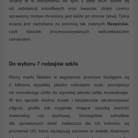
Ściany te w odróżnieniu od tych z płyty MDF wolne są
od substancji szkodliwych oraz kwasów, dzięki czemu
oprawiony motyw chroniony jest także po stronie tylnej. Tylna
ściana jest zamykana za pomocą tak zwanych
flexpinów
,
czyli blaszek przymocowywanych wstrzeliwaczem
ramiarskim.
Do wyboru 7 rodzajów szkła
Ramy marki Nielsen w segmencie premium dostępne są
z kilkoma wysokiej jakości rodzajami szyb, począwszy
od normalnego szkła do wysokiej jakości szkła muzealnego.
W ten sposób można trwale i bezpiecznie obramowywać
zdjęcia, grafiki lub oryginały mające wysoką wartość
materialną czy duchową. Szczególnie szkodliwe
dla oprawianych dzieł, zwłaszcza dla ich kolorów, są
promienie UV, które występują zarówno w świetle dziennym