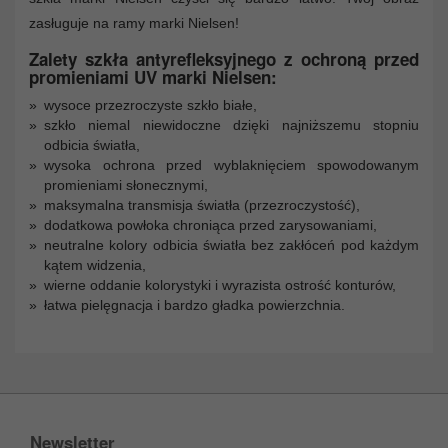
zasługuje na ramy marki Nielsen!
Zalety szkła antyrefleksyjnego z ochroną przed
promieniami UV marki Nielsen:
wysoce przezroczyste szkło białe,
szkło niemal niewidoczne dzięki najniższemu stopniu
odbicia światła,
wysoka ochrona przed wyblaknięciem spowodowanym
promieniami słonecznymi,
maksymalna transmisja światła (przezroczystość),
dodatkowa powłoka chroniąca przed zarysowaniami,
neutralne kolory odbicia światła bez zakłóceń pod każdym
kątem widzenia,
wierne oddanie kolorystyki i wyrazista ostrość konturów,
łatwa pielęgnacja i bardzo gładka powierzchnia.
Newsletter