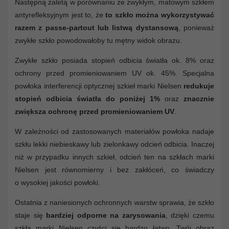
Następną zaletą w porównaniu ze zwykłym, matowym szkłem
antyrefleksyjnym jest to, że
to szkło można wykorzystywać
razem z passe-partout lub listwą dystansową
, ponieważ
zwykłe szkło powodowałoby tu mętny widok obrazu.
Zwykłe szkło posiada stopień odbicia światła ok. 8% oraz
ochrony przed promieniowaniem UV ok. 45%. Specjalna
powłoka interferencji optycznej szkieł marki Nielsen
redukuje
stopień odbicia światła do poniżej 1%
oraz
znacznie
zwiększa ochronę przed promieniowaniem UV
.
W zależności od zastosowanych materiałów powłoka nadaje
szkłu lekki niebieskawy lub zielonkawy odcień odbicia. Inaczej
niż w przypadku innych szkieł, odcień ten na szkłach marki
Nielsen jest równomierny i bez zakłóceń, co świadczy
o wysokiej jakości powłoki.
Ostatnia z naniesionych ochronnych warstw sprawia, że szkło
staje się
bardziej odporne na zarysowania
, dzięki czemu
szkła marki Nielsen czyści się bardzo łatwo. Twój obraz