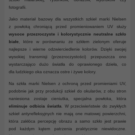
fotografii.
Jako materiał bazowy dla wszystkich szkieł marki Nielsen
z powłoką chroniącą przed promieniowaniem UV służy
wysoce przezroczyste i kolorystycznie neutralne szkło
białe
, które w porównaniu ze szkłem zielonym oferuje
najlepsze i wierne odzwierciedlenie kolorów. Dzięki swojej
wysokiej transmisji (przezroczystości) przepuszcza ono
wystarczająco dużo światła do oprawionego dzieła, co
dla ludzkiego oka oznacza ostre i żywe kolory.
Na szkła marki Nielsen z ochroną przed promieniami UV,
podobnie jak przy produkcji szkieł do okularów, z obu stron
naniesiona zostaje cieniutka, specjalna powłoka, która
eliminuje odbicia światła
. W przeciwieństwie do zwykłych
szkieł antyrefleksyjnych nie mają one matowej powierzchni,
która zakłóca percepcję obrazu a samo szkło jest prawie
pod każdym kątem patrzenia praktycznie niewidoczne.