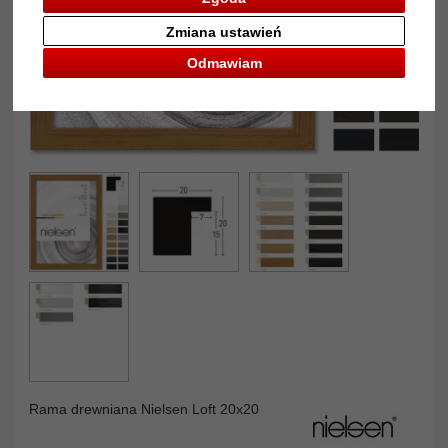
Zmiana ustawień
Odmawiam
Rama drewniana Nielsen Loft 20x20