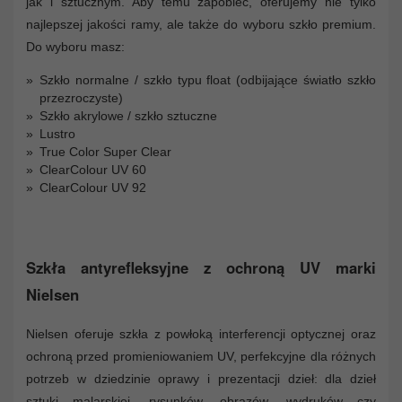
jak i sztucznym. Aby temu zapobiec, oferujemy nie tylko
najlepszej jakości ramy, ale także do wyboru szkło premium.
Do wyboru masz:
Szkło normalne / szkło typu float (odbijające światło szkło
przezroczyste)
Szkło akrylowe / szkło sztuczne
Lustro
True Color Super Clear
ClearColour UV 60
ClearColour UV 92
Szkła antyrefleksyjne z ochroną UV marki
Nielsen
Nielsen oferuje szkła z powłoką interferencji optycznej oraz
ochroną przed promieniowaniem UV, perfekcyjne dla różnych
potrzeb w dziedzinie oprawy i prezentacji dzieł: dla dzieł
sztuki malarskiej, rysunków, obrazów, wydruków czy