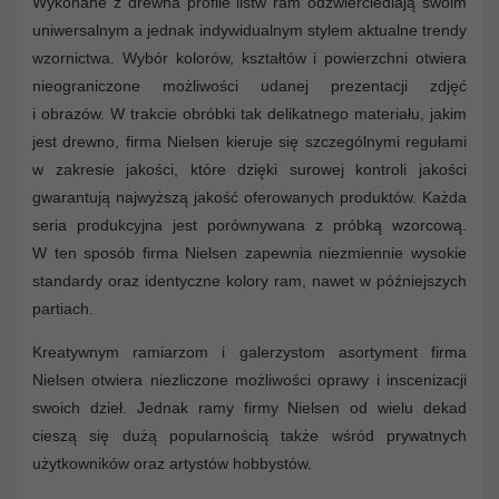
Wykonane z drewna profile listw ram odzwierciedlają swoim
uniwersalnym a jednak indywidualnym stylem aktualne trendy
wzornictwa. Wybór kolorów, kształtów i powierzchni otwiera
nieograniczone możliwości udanej prezentacji zdjęć
i obrazów. W trakcie obróbki tak delikatnego materiału, jakim
jest drewno, firma Nielsen kieruje się szczególnymi regułami
w zakresie jakości, które dzięki surowej kontroli jakości
gwarantują najwyższą jakość oferowanych produktów. Każda
seria produkcyjna jest porównywana z próbką wzorcową.
W ten sposób firma Nielsen zapewnia niezmiennie wysokie
standardy oraz identyczne kolory ram, nawet w późniejszych
partiach.
Kreatywnym ramiarzom i galerzystom asortyment firma
Nielsen otwiera niezliczone możliwości oprawy i inscenizacji
swoich dzieł. Jednak ramy firmy Nielsen od wielu dekad
cieszą się dużą popularnością także wśród prywatnych
użytkowników oraz artystów hobbystów.