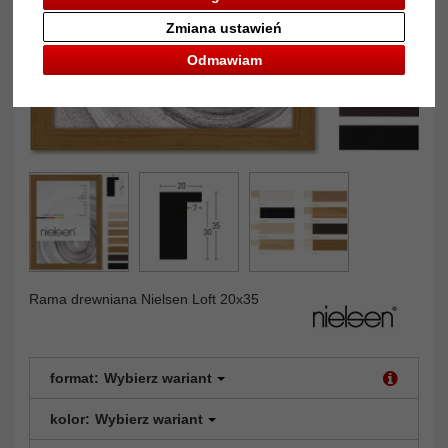
Zmiana ustawień
Odmawiam
Rama drewniana Nielsen Loft 20x35
format:
Wybierz wariant
kolor:
Wybierz wariant