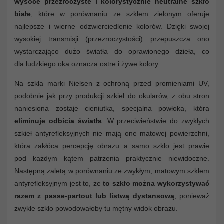
wysoce przezroczyste i kolorystycznie neutralne szkło
białe
, które w porównaniu ze szkłem zielonym oferuje
najlepsze i wierne odzwierciedlenie kolorów. Dzięki swojej
wysokiej transmisji (przezroczystości) przepuszcza ono
wystarczająco dużo światła do oprawionego dzieła, co
dla ludzkiego oka oznacza ostre i żywe kolory.
Na szkła marki Nielsen z ochroną przed promieniami UV,
podobnie jak przy produkcji szkieł do okularów, z obu stron
naniesiona zostaje cieniutka, specjalna powłoka, która
eliminuje odbicia światła
. W przeciwieństwie do zwykłych
szkieł antyrefleksyjnych nie mają one matowej powierzchni,
która zakłóca percepcję obrazu a samo szkło jest prawie
pod każdym kątem patrzenia praktycznie niewidoczne.
Następną zaletą w porównaniu ze zwykłym, matowym szkłem
antyrefleksyjnym jest to, że
to szkło można wykorzystywać
razem z passe-partout lub listwą dystansową
, ponieważ
zwykłe szkło powodowałoby tu mętny widok obrazu.