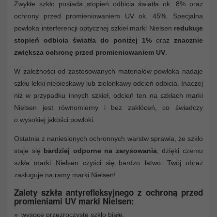
Zwykłe szkło posiada stopień odbicia światła ok. 8% oraz
ochrony przed promieniowaniem UV ok. 45%. Specjalna
powłoka interferencji optycznej szkieł marki Nielsen
redukuje
stopień odbicia światła do poniżej 1%
oraz
znacznie
zwiększa ochronę przed promieniowaniem UV
.
W zależności od zastosowanych materiałów powłoka nadaje
szkłu lekki niebieskawy lub zielonkawy odcień odbicia. Inaczej
niż w przypadku innych szkieł, odcień ten na szkłach marki
Nielsen jest równomierny i bez zakłóceń, co świadczy
o wysokiej jakości powłoki.
Ostatnia z naniesionych ochronnych warstw sprawia, że szkło
staje się
bardziej odporne na zarysowania
, dzięki czemu
szkła marki Nielsen czyści się bardzo łatwo. Twój obraz
zasługuje na ramy marki Nielsen!
Zalety szkła antyrefleksyjnego z ochroną przed
promieniami UV marki Nielsen:
wysoce przezroczyste szkło białe,