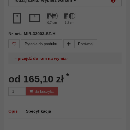
rodzaj szkła:
Wybierz wariant
0,7 cm
1,2 cm
Nr. art.: MIR-33003-SZ-H
Pytania do produktu
Porównaj
» przejdź do ram na wymiar
*
od 165,10 zł
do koszyka
Opis
Specyfikacja