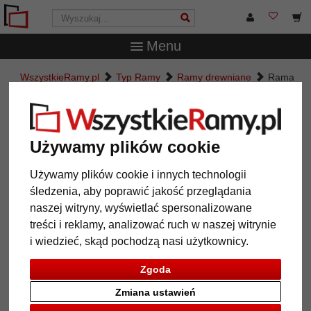
Menu
WszystkieRamy.pl
Typ Ramy
Ramy drewniane
Rama
drewniana Lotaryngia na wymiar
Rama drewniana Lotaryngia na
wymiar
Używamy plików cookie
Używamy plików cookie i innych technologii
śledzenia, aby poprawić jakość przeglądania
naszej witryny, wyświetlać spersonalizowane
treści i reklamy, analizować ruch w naszej witrynie
i wiedzieć, skąd pochodzą nasi użytkownicy.
Zgoda
Zmiana ustawień
Powrót
Dalej