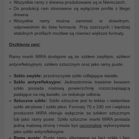
Wszystkie ramy z drewna produkowane są w Niemczech.
Do produkcji ram stosowane są wyłącznie profile z litego
drewna.
Wszystkie ramy można zamówić w dowolnym,
odpowiednim do listw formacie. Przy szerszych i bardziej
stabilnych profilach możliwe są również większe formaty.
Oszklenie ram:
Ramy marki MIRA dostępne są ze szkłem zwykłym, szkłem
antyrefleksyjnym, szkłem sztucznym oraz jako ramy puste.
Szkło zwykłe:
przeźroczyste szkło odbijające światło.
Szkło antyrefleksyjne:
Jednostronnie trawione kwasem
szkło posiada matową powierzchnię rozszczepiającą
padające na nią światło, co redukuje odbicia.
Sztuczne szkło:
Szkło sztuczne jest to lekkie i niełamliwe
szkło akrylowe / szkło plexi. Formaty 70 x 100 cm i większe
producent MIRA oferuje wyłącznie ze szkłem sztucznym
lub jako ramy puste. Szkło sztuczne marki MIRA posiada
jedną matową stronę i może być
opcjonalnie
wykorzystane
jako szkło antyrefleksyjne.
Ramy puste:
Puste ramy oferowane są bez szkła i bez