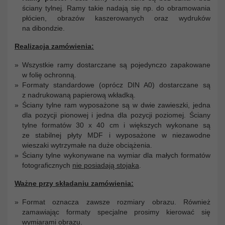
ściany tylnej. Ramy takie nadają się np. do obramowania
płócien, obrazów kaszerowanych oraz wydruków
na dibondzie.
Realizacja zamówienia:
Wszystkie ramy dostarczane są pojedynczo zapakowane
w folię ochronną.
Formaty standardowe (oprócz DIN A0) dostarczane są
z nadrukowaną papierową wkładką.
Ściany tylne ram wyposażone są w dwie zawieszki, jedna
dla pozycji pionowej i jedna dla pozycji poziomej. Ściany
tylne formatów 30 x 40 cm i większych wykonane są
ze stabilnej płyty MDF i wyposażone w niezawodne
wieszaki wytrzymałe na duże obciążenia.
Ściany tylne wykonywane na wymiar dla małych formatów
fotograficznych
nie posiadają stojaka
.
Ważne przy składaniu zamówienia:
Format oznacza zawsze rozmiary obrazu. Również
zamawiając formaty specjalne prosimy kierować się
wymiarami obrazu.