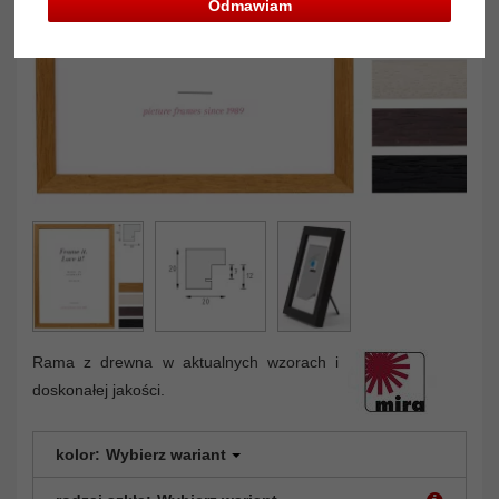
Odmawiam
Rama z drewna w aktualnych wzorach i
doskonałej jakości.
kolor:
Wybierz wariant