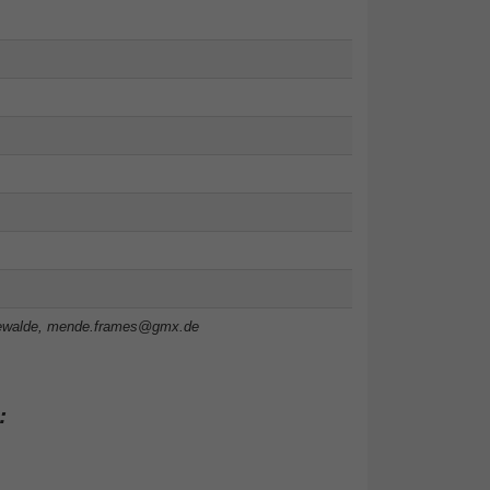
ewalde,
mende.frames@gmx.de
: