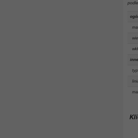
podle
ogó
mat
wie
wkł
inne
typ
lin
man
Kli