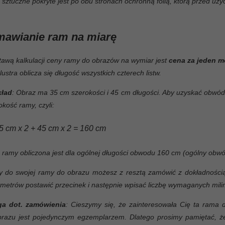
 sztuczne pokryte jest po obu stronach ochronną folią, którą przed uż
mawianie ram na miarę
awą kalkulacji ceny ramy do obrazów na wymiar jest
cena za jeden m
lustra oblicza się długość wszystkich czterech listw.
kład
: Obraz ma 35 cm szerokości i 45 cm długości. Aby uzyskać obw
okość ramy, czyli:
5 cm x 2 + 45 cm x 2 = 160 cm
ramy obliczona jest dla ogólnej długości obwodu 160 cm (ogólny obwó
y do swojej ramy do obrazu możesz z resztą zamówić z dokładnością
metrów postawić przecinek i następnie wpisać liczbę wymaganych mili
a dot. zamówienia
: Cieszymy się, że zainteresowała Cię ta ram
brazu jest pojedynczym egzemplarzem. Dlatego prosimy pamiętać, że