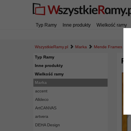
Typ Ramy
Inne produkty
Wielkość ramy
WszystkieRamy.pl
Marka
Mende Frames
Typ Ramy
Ra
Inne produkty
Wielkość ramy
Marka
accent
Alldeco
ArtCANVAS
artvera
DEHA Design
Powró