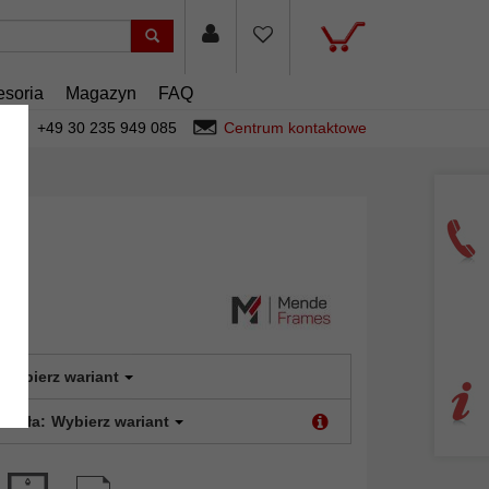
esoria
Magazyn
FAQ
+49 30 235 949 085
Centrum kontaktowe
Wybierz wariant
 szkła:
Wybierz wariant