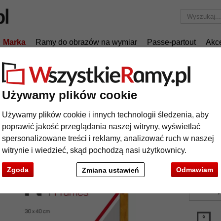
Marka
Ramy do obrazów na wymiar
Passe-partout
Akc
Tylko 25,95 zł
za wysyłkę.
Rama drewniana Maradi na wymiar
Używamy plików cookie
ma drewniana Maradi na wymiar
Używamy plików cookie i innych technologii śledzenia, aby
poprawić jakość przeglądania naszej witryny, wyświetlać
spersonalizowane treści i reklamy, analizować ruch w naszej
witrynie i wiedzieć, skąd pochodzą nasi użytkownicy.
Zgoda
Odmawiam
kolor:
Zmiana ustawień
rodzaj
t
Dalej