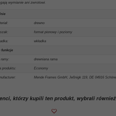
gają wymianie ani zwrotowi.
lnie
eriał:
drewno
szak:
format pionowy i poziomy
adka:
wkładka
 funkcje
 ramy:
drewniana rama
ia produktu:
Economy
ufacturer:
Mende Frames GmbH, Jeßnigk 119, DE 04916 Schön
enci, którzy kupili ten produkt, wybrali również