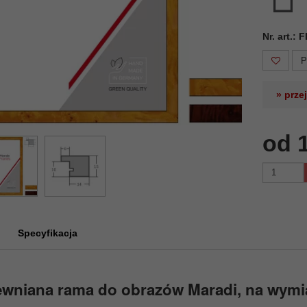
Nr. art.:
P
» prze
od 
Specyfikacja
ewniana rama do obrazów Maradi, na wymi