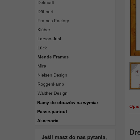
Deknudt
Döhnert
Frames Factory
Klüber
Larson-Juhl
Lück
Mende Frames
Mira
Nielsen Design
Roggenkamp
Walther Design
Ramy do obrazów na wymiar
Opis
Passe-partout
Akcesoria
Dr
Jeśli masz do nas pytania,