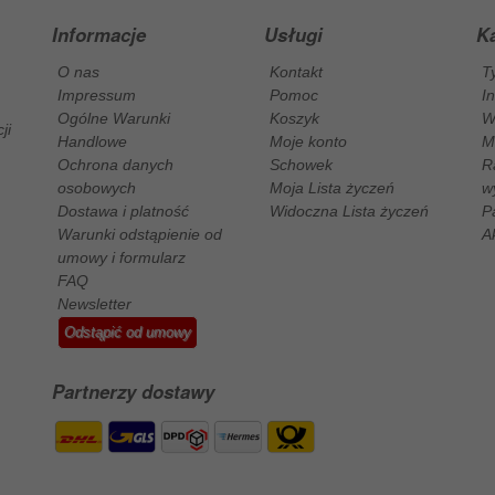
Informacje
Usługi
Ka
O nas
Kontakt
T
Impressum
Pomoc
I
Ogólne Warunki
Koszyk
W
ji
Handlowe
Moje konto
M
Ochrona danych
Schowek
R
osobowych
Moja Lista życzeń
w
Dostawa i platność
Widoczna Lista życzeń
P
Warunki odstąpienie od
A
umowy i formularz
FAQ
Newsletter
Odstąpić od umowy
Partnerzy dostawy