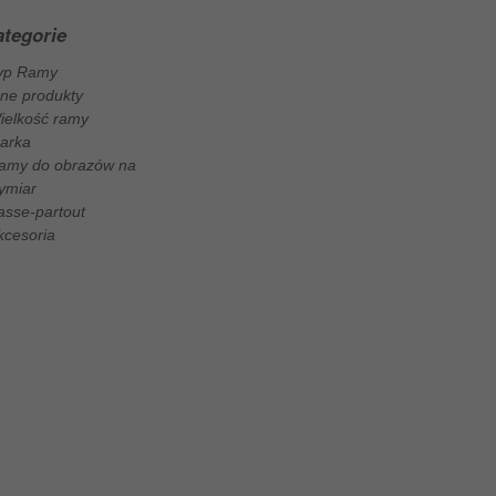
tegorie
yp Ramy
nne produkty
ielkość ramy
arka
amy do obrazów na
ymiar
asse-partout
kcesoria