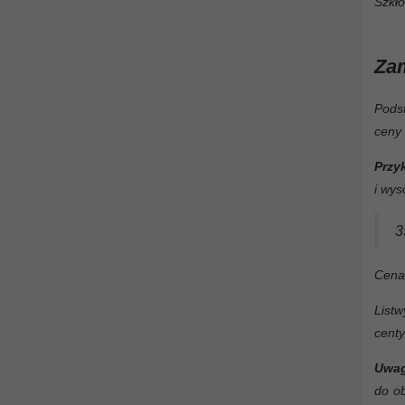
Szkło
Za
Podst
ceny 
Przy
i wys
3
Cena 
Listw
centy
Uwag
do o