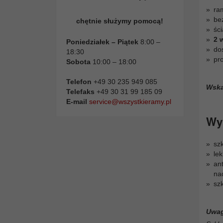
ra
be
chętnie służymy pomocą!
ści
2 
Poniedziałek – Piątek
8:00 –
dos
18:30
pr
Sobota
10:00 – 18:00
Telefon
+49 30 235 949 085
Wsk
Telefaks
+49 30 31 99 185 09
E-mail
service@wszystkieramy.pl
Wyb
sz
le
ant
na
sz
Uwag