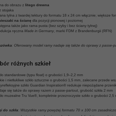
ma do obrazu z
litego drewna
z stojaka
ana tylna z twardej tektury do formatu 18 x 24 cm włącznie; większe for
wieszaki na ścianę
dla pozycji pionowej i poziomej
tępna także jako rama pusta (bez szyby i bez ściany tylnej)
odukcja ręczna
Made in Germany
, marki FDM z Brandenburgii (RFN)
azówka
: Oferowany model ramy nadaje się także do oprawy z passe-pa
ór różnych szkieł
kło standardowe (typu float) o grubości 1,9–2,2 mm
kkie i nietłukliwe szkło sztuczne o grubości 1,5 mm, zalecane przede 
yrefleksyjne szkło Guardian Inspiration® redukuje niepożądane przenika
daje się także do oprawy razem z passe-partout, grubość szkła 2 mm
kło muzealne Tru Vue®, kompletnie przezroczyste szkło o grubości 2,
i do szkła
:
Wszystkie ramy powyżej formatu 70 x 100 cm zasadniczo