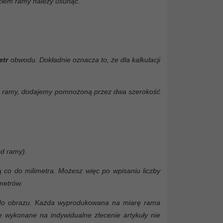
yciem ramy należy usunąć.
etr
obwodu. Dokładnie oznacza to, że dla kalkulacji
ód ramy, dodajemy pomnożoną przez dwa szerokość
d ramy).
 co do milimetra. Możesz więc po wpisaniu liczby
metrów.
a do obrazu. Każda wyprodukowana na miarę rama
 wykonane na indywidualne zlecenie artykuły nie