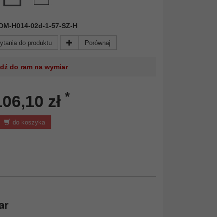
 FDM-H014-02d-1-57-SZ-H
ytania do produktu
Porównaj
jdź do ram na wymiar
*
106,10 zł
do koszyka
ar