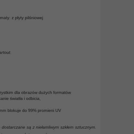
maty: z płyty pilśniowej
rtout.
wszystkim dla obrazów dużych formatów
nie światła i odbicia,
5 mm blokuje do 99% promieni UV
 dostarczane są z niełamliwym szkłem sztucznym.