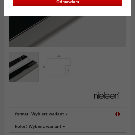
Odmawiam
format:
Wybierz wariant
kolor:
Wybierz wariant