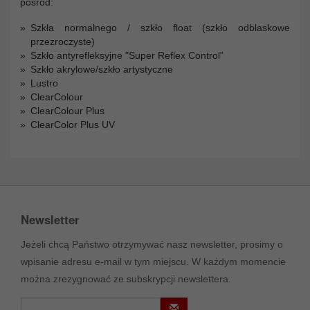
pośród:
Szkła normalnego / szkło float (szkło odblaskowe
przezroczyste)
Szkło antyrefleksyjne "Super Reflex Control”
Szkło akrylowe/szkło artystyczne
Lustro
ClearColour
ClearColour Plus
ClearColor Plus UV
Newsletter
Jeżeli chcą Państwo otrzymywać nasz newsletter, prosimy o
wpisanie adresu e-mail w tym miejscu. W każdym momencie
można zrezygnować ze subskrypcji newslettera.