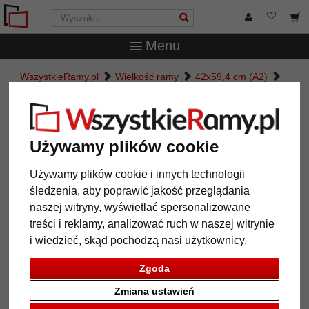
Menu
WszystkieRamy.pl
Wielkość ramy
42x59,4 cm (A2)
Rama drewniana Matrix 40
Rama drewniana Matrix 40
Używamy plików cookie
Używamy plików cookie i innych technologii
śledzenia, aby poprawić jakość przeglądania
naszej witryny, wyświetlać spersonalizowane
treści i reklamy, analizować ruch w naszej witrynie
i wiedzieć, skąd pochodzą nasi użytkownicy.
Zgoda
Powrót
Dalej
Zmiana ustawień