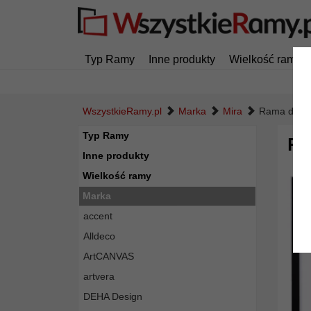
Typ Ramy
Inne produkty
Wielkość ramy
WszystkieRamy.pl
Marka
Mira
Rama drewn
Typ Ramy
Ra
Inne produkty
Wielkość ramy
Marka
accent
Alldeco
ArtCANVAS
artvera
DEHA Design
Powró