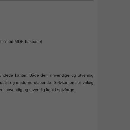
mater med MDF-bakpanel
rundede kanter. Både den innvendige og utvendig
subtilt og moderne utseende. Sølvkanten ser veldig
 en innvendig og utvendig kant i sølvfarge.