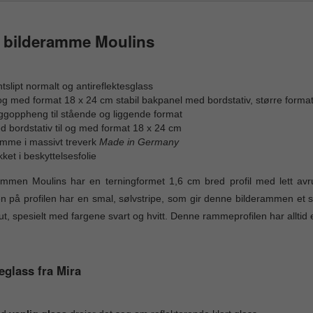
e bilderamme Moulins
tslipt normalt og antireflektesglass
l og med format 18 x 24 cm stabil bakpanel med bordstativ, større for
ggoppheng til stående og liggende format
 bordstativ til og med format 18 x 24 cm
mme i massivt treverk
Made in Germany
ket i beskyttelsesfolie
ammen Moulins har en terningformet 1,6 cm bred profil med lett av
n på profilen har en smal, sølvstripe, som gir denne bilderammen et 
g ut, spesielt med fargene svart og hvitt. Denne rammeprofilen har alltid
eglass fra Mira