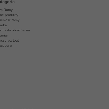
tegorie
yp Ramy
nne produkty
ielkość ramy
arka
amy do obrazów na
ymiar
asse-partout
kcesoria