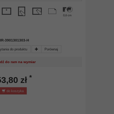
0,6 cm
 MIR-3901301303-H
ytania do produktu
Porównaj
jdź do ram na wymiar
*
53,80 zł
do koszyka