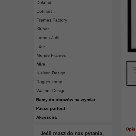
Deknudt
Döhnert
Frames Factory
Klüber
Larson-Juhl
Lück
Mende Frames
Mira
Nielsen Design
Roggenkamp
Walther Design
Ramy do obrazów na wymiar
Passe-partout
Akcesoria
Opis
Jeśli masz do nas pytania,