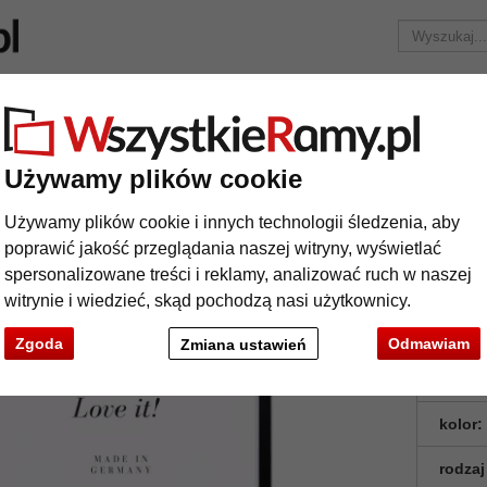
Marka
Ramy do obrazów na wymiar
Passe-partout
Akc
Tylko 25,95 zł
za wysyłkę.
Używamy plików cookie
iana Moulins
ma drewniana Moulins
Używamy plików cookie i innych technologii śledzenia, aby
poprawić jakość przeglądania naszej witryny, wyświetlać
spersonalizowane treści i reklamy, analizować ruch w naszej
Rama z d
witrynie i wiedzieć, skąd pochodzą nasi użytkownicy.
doskonałej
Zgoda
Odmawiam
Zmiana ustawień
format
kolor:
rodzaj
t
Dalej