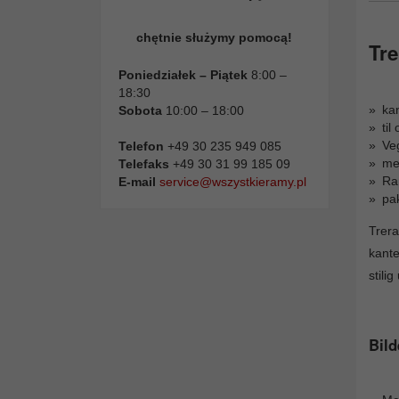
chętnie służymy pomocą!
Tr
Poniedziałek – Piątek
8:00 –
18:30
kan
Sobota
10:00 – 18:00
ti
Ve
Telefon
+49 30 235 949 085
med
Telefaks
+49 30 31 99 185 09
Ra
E-mail
service@wszystkieramy.pl
pak
Trer
kante
stili
Bild