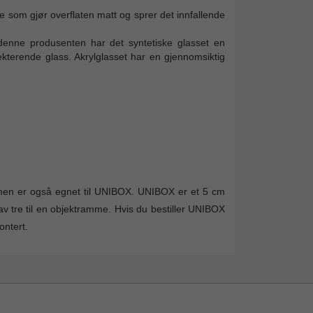
e som gjør overflaten matt og sprer det innfallende
denne produsenten har det syntetiske glasset en
lekterende glass. Akrylglasset har en gjennomsiktig
n er også egnet til UNIBOX. UNIBOX er et 5 cm
av tre til en objektramme. Hvis du bestiller UNIBOX
ntert.