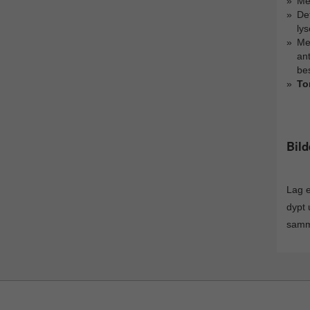
M
De
lys
M
ant
bes
To
Bil
Lag 
dypt 
samme