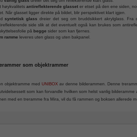
ed
vanlig glass
dreier det seg om reflekterende klart glass.
t høykvalitets
antireflekterende glasset
er etset på den ene siden, no
et. Når glasset ligger direkte på bildet, blir perspektivet klart igjen.
ed
syntetisk glass
dreier det seg om bruddsikkert akrylglass. Fra 
ireflekterende side slik at det eventuelt også kan brukes som antiref
kyttelsesfolie på
begge
sider som kan fjernes.
m ramme
leveres uten glass og uten bakpanel.
derammer som objektrammer
en objektramme med
UNIBOX
av denne bilderammen. Denne treramme
utvidelsessett som kan forvandle hvilken som helst vanlig bilderamme 
n med en treramme fra Mira, vil du få rammen og boksen allerede mo