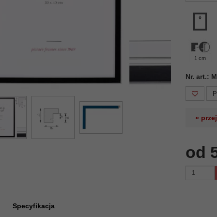
1 cm
Nr. art.:
P
» prze
od 
Specyfikacja