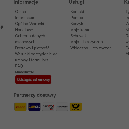
Informacje
Usługi
Ka
O nas
Kontakt
T
Impressum
Pomoc
I
Ogólne Warunki
Koszyk
W
ji
Handlowe
Moje konto
M
Ochrona danych
Schowek
R
osobowych
Moja Lista życzeń
w
Dostawa i platność
Widoczna Lista życzeń
P
Warunki odstąpienie od
A
umowy i formularz
FAQ
Newsletter
Odstąpić od umowy
Partnerzy dostawy