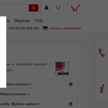
esoria
Magazyn
FAQ
+49 30 235 949 085
Centrum kontaktowe
rewna w aktualnych wzorach i
 jakości.
:
Wybierz wariant
Wybierz wariant
 szkła:
Wybierz wariant