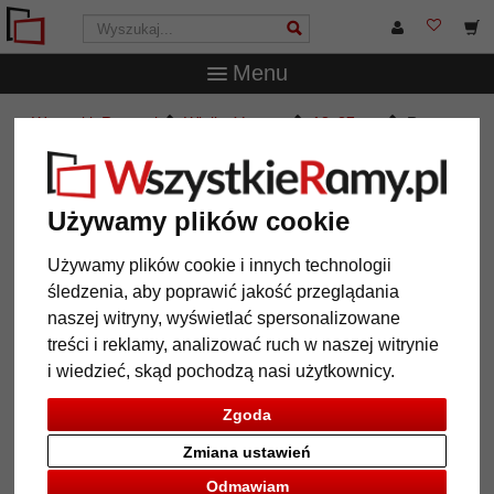
Menu
WszystkieRamy.pl
Wielkość ramy
18x27 cm
Rama
drewniana Moulins
Rama drewniana Moulins
Używamy plików cookie
Używamy plików cookie i innych technologii
śledzenia, aby poprawić jakość przeglądania
naszej witryny, wyświetlać spersonalizowane
treści i reklamy, analizować ruch w naszej witrynie
i wiedzieć, skąd pochodzą nasi użytkownicy.
Zgoda
Zmiana ustawień
Powrót
Dalej
Odmawiam