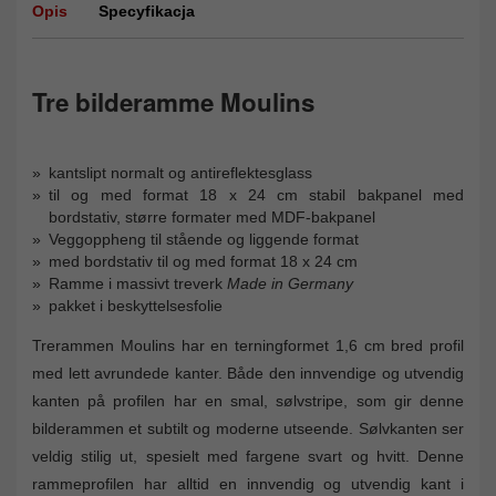
Opis
Specyfikacja
Tre bilderamme Moulins
kantslipt normalt og antireflektesglass
til og med format 18 x 24 cm stabil bakpanel med
bordstativ, større formater med MDF-bakpanel
Veggoppheng til stående og liggende format
med bordstativ til og med format 18 x 24 cm
Ramme i massivt treverk
Made in Germany
pakket i beskyttelsesfolie
Trerammen Moulins har en terningformet 1,6 cm bred profil
med lett avrundede kanter. Både den innvendige og utvendig
kanten på profilen har en smal, sølvstripe, som gir denne
bilderammen et subtilt og moderne utseende. Sølvkanten ser
veldig stilig ut, spesielt med fargene svart og hvitt. Denne
rammeprofilen har alltid en innvendig og utvendig kant i