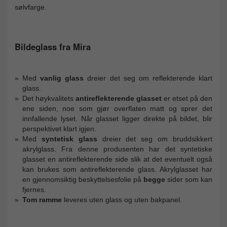
sølvfarge.
Bildeglass fra Mira
Med
vanlig glass
dreier det seg om reflekterende klart
glass.
Det høykvalitets
antireflekterende glasset
er etset på den
ene siden, noe som gjør overflaten matt og sprer det
innfallende lyset. Når glasset ligger direkte på bildet, blir
perspektivet klart igjen.
Med
syntetisk glass
dreier det seg om bruddsikkert
akrylglass. Fra denne produsenten har det syntetiske
glasset en antireflekterende side slik at det eventuelt også
kan brukes som antireflekterende glass. Akrylglasset har
en gjennomsiktig beskyttelsesfolie på
begge
sider som kan
fjernes.
Tom ramme
leveres uten glass og uten bakpanel.