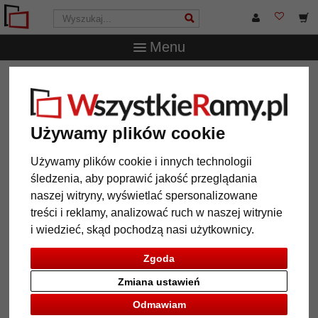
Menu
WszystkieRamy.pl
Wielkość ramy
Wszystkie formaty
Rama drewniana Moya na wymiar
Rama drewniana Moya na wymiar
Używamy plików cookie
Używamy plików cookie i innych technologii
śledzenia, aby poprawić jakość przeglądania
naszej witryny, wyświetlać spersonalizowane
treści i reklamy, analizować ruch w naszej witrynie
i wiedzieć, skąd pochodzą nasi użytkownicy.
Zgoda
Zmiana ustawień
Powrót
Dalej
Odmawiam