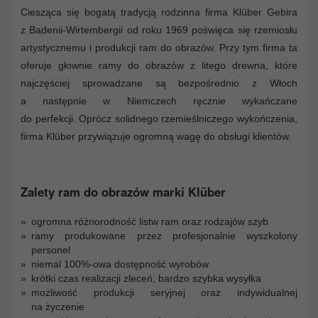
Ciesząca się bogatą tradycją rodzinna firma Klüber Gebira
z Badenii-Wirtembergii od roku 1969 poświęca się rzemiosłu
artystycznemu i produkcji ram do obrazów. Przy tym firma ta
oferuje głownie ramy do obrazów z litego drewna, które
najczęściej sprowadzane są bezpośrednio z Włoch
a następnie w Niemczech ręcznie wykańczane
do perfekcji. Oprócz solidnego rzemieślniczego wykończenia,
firma Klüber przywiązuje ogromną wagę do obsługi klientów.
Zalety ram do obrazów marki Klüber
ogromna różnorodność listw ram oraz rodzajów szyb
ramy produkowane przez profesjonalnie wyszkolony
personel
niemal 100%-owa dostępność wyrobów
krótki czas realizacji zleceń, bardzo szybka wysyłka
możliwość produkcji seryjnej oraz indywidualnej
na życzenie