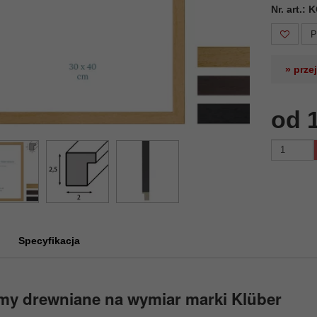
Nr. art.:
P
» prze
od 
Specyfikacja
my drewniane na wymiar marki Klüber