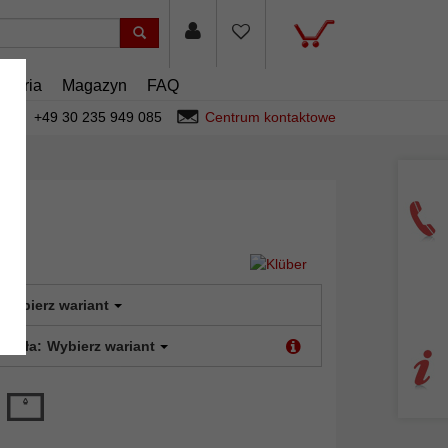
esoria
Magazyn
FAQ
+49 30 235 949 085
Centrum kontaktowe
Wybierz wariant
 szkła:
Wybierz wariant