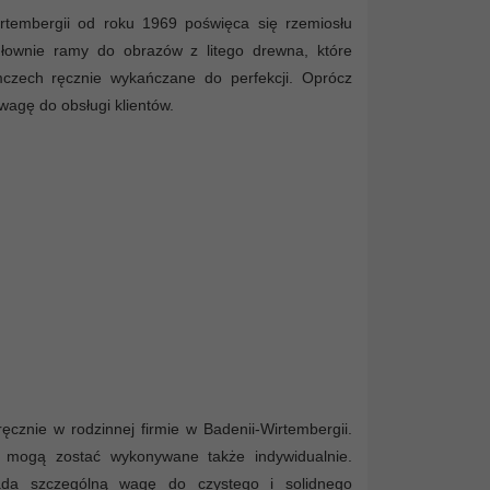
irtembergii od roku 1969 poświęca się rzemiosłu
głownie ramy do obrazów z litego drewna, które
czech ręcznie wykańczane do perfekcji. Oprócz
agę do obsługi klientów.
znie w rodzinnej firmie w Badenii-Wirtembergii.
e mogą zostać wykonywane także indywidualnie.
kłada szczególną wagę do czystego i solidnego