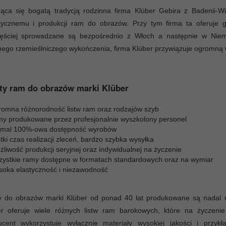
ząca się bogatą tradycją rodzinna firma Klüber Gebira z Badenii-W
stycznemu i produkcji ram do obrazów. Przy tym firma ta oferuje 
zęściej sprowadzane są bezpośrednio z Włoch a następnie w Niem
nego rzemieślniczego wykończenia, firma Klüber przywiązuje ogromną w
ty ram do obrazów marki Klüber
romna różnorodność listw ram oraz rodzajów szyb
my produkowane przez profesjonalnie wyszkolony personel
emal 100%-owa dostępność wyrobów
tki czas realizacji zleceń, bardzo szybka wysyłka
liwość produkcji seryjnej oraz indywidualnej na życzenie
zystkie ramy dostępne w formatach standardowych oraz na wymiar
soka elastyczność i niezawodność
 do obrazów marki Klüber od ponad 40 lat produkowane są nadal ręc
er oferuje wiele różnych listw ram barokowych, które na życzeni
ucent wykorzystuje wyłącznie materiały wysokiej jakości i przy