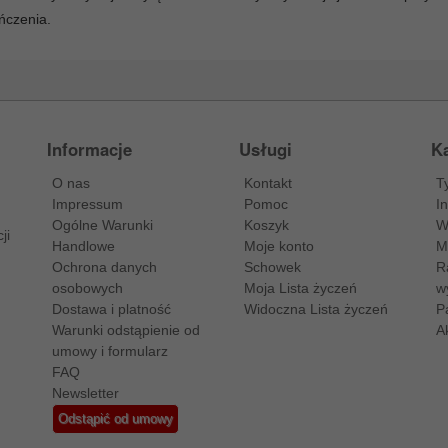
ńczenia.
Informacje
Usługi
Ka
O nas
Kontakt
T
Impressum
Pomoc
I
Ogólne Warunki
Koszyk
W
ji
Handlowe
Moje konto
M
Ochrona danych
Schowek
R
osobowych
Moja Lista życzeń
w
Dostawa i platność
Widoczna Lista życzeń
P
Warunki odstąpienie od
A
umowy i formularz
FAQ
Newsletter
Odstąpić od umowy