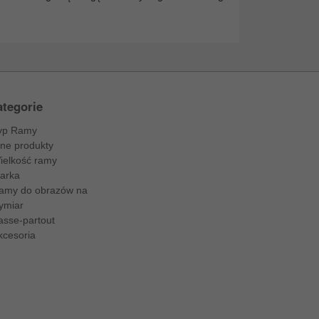
tegorie
yp Ramy
nne produkty
ielkość ramy
arka
amy do obrazów na
ymiar
asse-partout
kcesoria