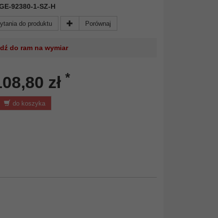
 KGE-92380-1-SZ-H
ytania do produktu
Porównaj
jdź do ram na wymiar
*
108,80 zł
do koszyka