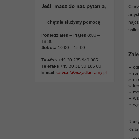
Jeśli masz do nas pytania,
Cies
arty
najc
chętnie służymy pomocą!
solid
Poniedziałek – Piątek
8:00 –
18:30
Sobota
10:00 – 18:00
Zale
Telefon
+49 30 235 949 085
Telefaks
+49 30 31 99 185 09
og
E-mail
service@wszystkieramy.pl
ra
ni
kró
moż
ws
wy
Ramy
Klüb
Prod