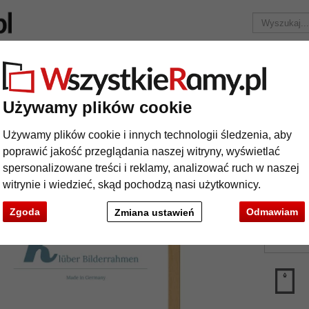
Marka
Ramy do obrazów na wymiar
Passe-partout
Akc
Tylko 25,95 zł
za wysyłkę.
Używamy plików cookie
e
Rama drewniana Murcia na wymiar
Używamy plików cookie i innych technologii śledzenia, aby
ma drewniana Murcia na wymiar
poprawić jakość przeglądania naszej witryny, wyświetlać
spersonalizowane treści i reklamy, analizować ruch w naszej
witrynie i wiedzieć, skąd pochodzą nasi użytkownicy.
kolor:
Zgoda
Odmawiam
Zmiana ustawień
rodzaj
t
Dalej