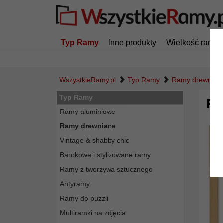
Typ Ramy
Inne produkty
Wielkość ramy
WszystkieRamy.pl
Typ Ramy
Ramy drewnian
Typ Ramy
Ra
Ramy aluminiowe
Ramy drewniane
Vintage & shabby chic
Barokowe i stylizowane ramy
Ramy z tworzywa sztucznego
Antyramy
Ramy do puzzli
Multiramki na zdjęcia
Powró