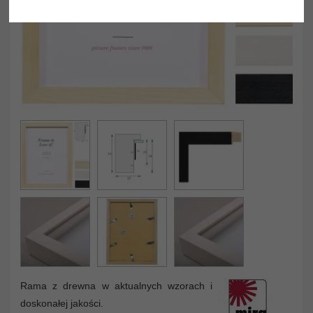
Rama z drewna w aktualnych wzorach i
doskonałej jakości.