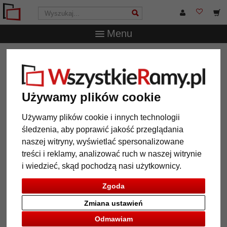
Menu
WszystkieRamy.pl
Wielkość ramy
45x80 cm
Rama
drewniana Nouvelle z listwą
Rama drewniana Nouvelle z listwą
Używamy plików cookie
Używamy plików cookie i innych technologii
śledzenia, aby poprawić jakość przeglądania
naszej witryny, wyświetlać spersonalizowane
treści i reklamy, analizować ruch w naszej witrynie
i wiedzieć, skąd pochodzą nasi użytkownicy.
Zgoda
Zmiana ustawień
Powrót
Dalej
Odmawiam