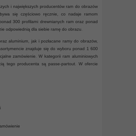
szych i największych producentów ram do obrazów
odbywa się częściowo ręcznie, co nadaje ramom
 ponad 300 profilami drewnianych ram oraz ponad
ie odpowiednią dla siebie ramę do obrazu.
raz aluminium, jak i pozłacane ramy do obrazów,
 asortymencie znajduje się do wyboru ponad 1 600
cjalne zamówienie. W kategorii ram aluminiowych
cią tego producenta są passe-partout. W ofercie
i
zamówienie