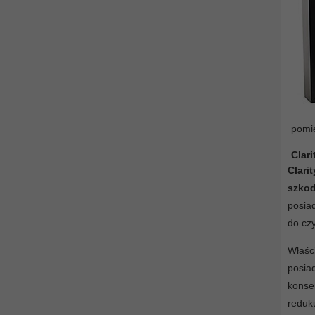
pomię
Clari
Clari
szkod
posiad
do czy
Właśc
posi
konse
reduk