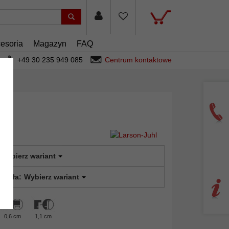
esoria
Magazyn
FAQ
+49 30 235 949 085
Centrum kontaktowe
Wybierz wariant
 szkła:
Wybierz wariant
0,6 cm
1,1 cm