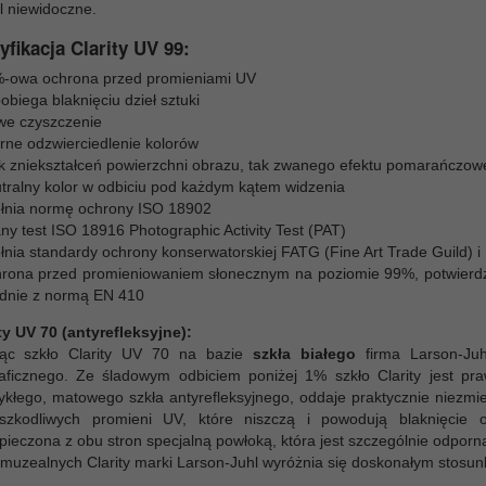
l niewidoczne.
yfikacja Clarity UV 99:
-owa ochrona przed promieniami UV
obiega blaknięciu dzieł sztuki
we czyszczenie
rne odzwierciedlenie kolorów
k zniekształceń powierzchni obrazu, tak zwanego efektu pomarańczowe
tralny kolor w odbiciu pod każdym kątem widzenia
łnia normę ochrony ISO 18902
ny test ISO 18916 Photographic Activity Test (PAT)
łnia standardy ochrony konserwatorskiej FATG (Fine Art Trade Guild) i
rona przed promieniowaniem słonecznym na poziomie 99%, potwierdzon
dnie z normą EN 410
ty UV 70 (antyrefleksyjne):
ąc szkło Clarity UV 70 na bazie
szkła białego
firma Larson-Juh
raficznego. Ze śladowym odbiciem poniżej 1% szkło Clarity jest praw
kłego, matowego szkła antyrefleksyjnego, oddaje praktycznie niezmien
zkodliwych promieni UV, które niszczą i powodują blaknięcie o
pieczona z obu stron specjalną powłoką, która jest szczególnie odpor
 muzealnych Clarity marki Larson-Juhl wyróżnia się doskonałym stosun