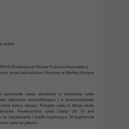
j skórki
 PPFA (Professional Picture Framers Association)
a przez laboratorium fizyczne w Wielkiej Brytanii
l ustanowiła nowe standardy w dziedzinie szkła
ie całkowicie antyrefleksyjne i w przeciwieństwie
ione kolory obrazu. Ponadto szkło to filtruje około
brazów. Powierzchnia szkła Clarity UV 70 jest
na na zarysowania i środki czyszczące. W segmencie
kiem ceny do jakości.