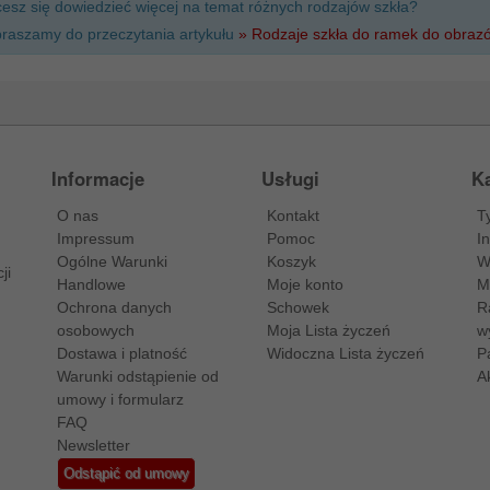
esz się dowiedzieć więcej na temat różnych rodzajów szkła?
raszamy do przeczytania artykułu
» Rodzaje szkła do ramek do obraz
Informacje
Usługi
Ka
O nas
Kontakt
T
Impressum
Pomoc
I
Ogólne Warunki
Koszyk
W
ji
Handlowe
Moje konto
M
Ochrona danych
Schowek
R
osobowych
Moja Lista życzeń
w
Dostawa i platność
Widoczna Lista życzeń
P
Warunki odstąpienie od
A
umowy i formularz
FAQ
Newsletter
Odstąpić od umowy