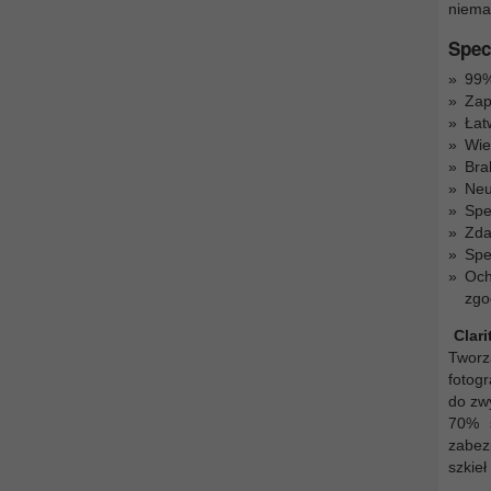
niema
Spec
99%
Zap
Łat
Wie
Bra
Neu
Spe
Zda
Spe
Och
zgo
Clari
Tworz
fotog
do zwy
70% s
zabez
szkieł