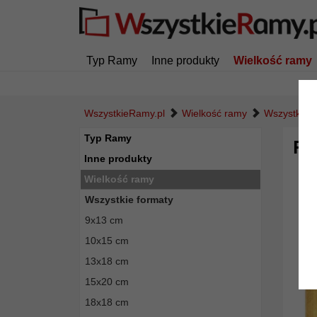
Typ Ramy
Inne produkty
Wielkość ramy
WszystkieRamy.pl
Wielkość ramy
Wszystkie f
Typ Ramy
Ra
Inne produkty
Wielkość ramy
Wszystkie formaty
9x13 cm
10x15 cm
13x18 cm
15x20 cm
18x18 cm
Powró