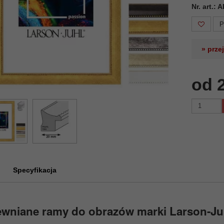
Nr. art.:
P
» prze
od 
Specyfikacja
ewniane ramy do obrazów marki Larson-Ju