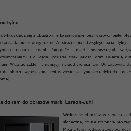
na tylna
a tylna składa się z obustronnie kaszerowanej bezkwasowo, białej
pły
m
i posiada buforowany rdzeń. W odróżnieniu od zwykłych ścian tylnych 
zymała tektura chroni fotografię przed negatywnymi wpły
eczyszczeniami. Co więcej posiada znak jakości oraz
10-letnią g
ami
. Wraz ze szkłem chroniącym przed promieniami UV zapewnia do
 do obrazu wyposażona jest w zawieszki typu krokodylki dla prezen
iomej.
a do ram do obrazów marki Larson-Juhl
Większość obrazów w ramach codzi
słoneczne, co nieuchronnie prowadz
Można temu jednak zapobiec, decyd