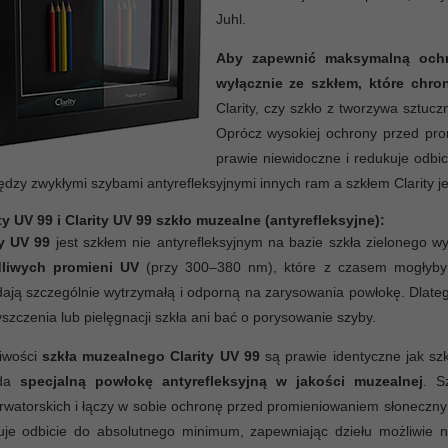
Juhl.
Aby zapewnić maksymalną ochro
wyłącznie ze szkłem, które chro
Clarity, czy szkło z tworzywa sztu
Oprócz wysokiej ochrony przed prom
prawie niewidoczne i redukuje odbi
dzy zwykłymi szybami antyrefleksyjnymi innych ram a szkłem Clarity j
ty UV 99 i Clarity UV 99 szkło muzealne (antyrefleksyjne):
ty UV 99
jest szkłem nie antyrefleksyjnym na bazie szkła zielonego
liwych promieni UV
(przy 300–380 nm), które z czasem mogłyby w
ają szczególnie wytrzymałą i odporną na zarysowania powłokę. Dlatego
szczenia lub pielęgnacji szkła ani bać o porysowanie szyby.
iwości
szkła muzealnego Clarity UV 99
są prawie identyczne jak szkł
ada
specjalną powłokę antyrefleksyjną w jakości muzealnej
. S
rwatorskich i łączy w sobie ochronę przed promieniowaniem słoneczn
uje odbicie do absolutnego minimum, zapewniając dziełu możliwie n