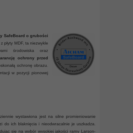
ty SafeBoard o grubości
z płyty MDF, ta niezwykle
wami środowiska oraz
warancję ochrony przed
skonałą ochronę obrazu.
tacji w pozycji pionowej
ennie wystawiona jest na silne promieniowanie
i do ich blaknięcia i nieodwracalnie je uszkadza.
ując się na wybór wysokiej jakości ramy Larson-