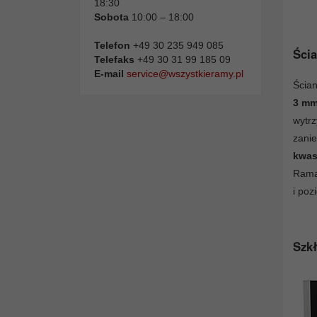
18:30
Sobota
10:00 – 18:00
Telefon
+49 30 235 949 085
Ścia
Telefaks
+49 30 31 99 185 09
E-mail
service@wszystkieramy.pl
Ścian
3 m
wytr
zani
kwas
Rama
i poz
Szkł