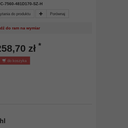
 AIC-7560-481D170-SZ-H
ytania do produktu
Porównaj
jdź do ram na wymiar
*
258,70 zł
do koszyka
hl