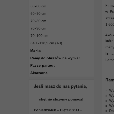
Firm
60x80 cm
w Eu
60x90 cm
szcz
70x80 cm
1 600
70x90 cm
Zakr
70x100 cm
które
84,1x118,9 cm (A0)
różn
Marka
firma
Ramy do obrazów na wymiar
Lars
Passe-partout
Akcesoria
Ramy
Jeśli masz do nas pytania,
Wys
Wy
chętnie służymy pomocą!
Wy
Wi
Poniedziałek – Piątek
8:00 –
Do