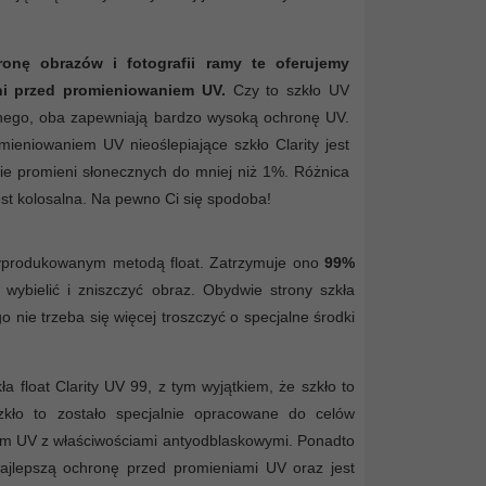
nę obrazów i fotografii ramy te oferujemy
ni przed promieniowaniem UV.
Czy to szkło UV
cznego, oba zapewniają bardzo wysoką ochronę UV.
ieniowaniem UV nieoślepiające szkło Clarity jest
cie promieni słonecznych do mniej niż 1%. Różnica
est kolosalna. Na pewno Ci się spodoba!
 wyprodukowanym metodą float. Zatrzymuje ono
99%
ybielić i zniszczyć obraz. Obydwie strony szkła
 nie trzeba się więcej troszczyć o specjalne środki
a float Clarity UV 99, z tym wyjątkiem, że szkło to
zkło to zostało specjalnie opracowane do celów
ym UV z właściwościami antyodblaskowymi. Ponadto
ajlepszą ochronę przed promieniami UV oraz jest