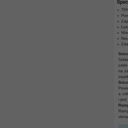
Spec
70%
Pow
Zap
Łat
Wie
Neu
Zda
Sztu
Szkł
szkło
na z
zwykł
Sztu
Powie
a odb
i jes
Ramy
Ramy 
obra