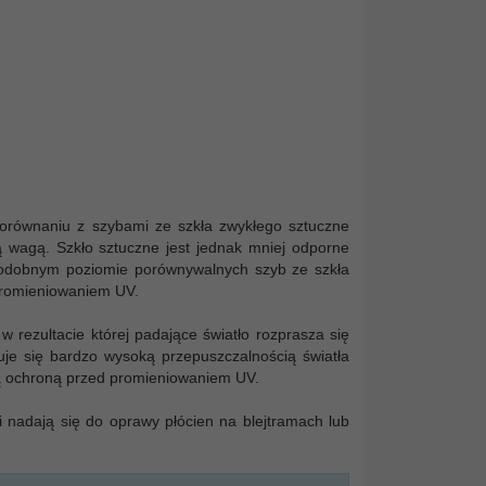
orównaniu z szybami ze szkła zwykłego sztuczne
ką wagą. Szkło sztuczne jest jednak mniej odporne
 podobnym poziomie porównywalnych szyb ze szkła
promieniowaniem UV.
 rezultacie której padające światło rozprasza się
je się bardzo wysoką przepuszczalnością światła
oką ochroną przed promieniowaniem UV.
i nadają się do oprawy płócien na blejtramach lub