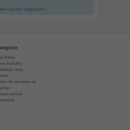
ów
w naszym magazynie!
tegorie
yp Ramy
nne produkty
ielkość ramy
arka
amy do obrazów na
ymiar
asse-partout
kcesoria