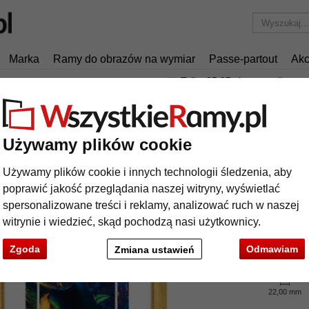
Marka
Ramy do obrazów na wymiar
Passe-partout
Akc
Tylko 25,95 zł
za wysyłkę.
ormaty
Rama drewniana PEARL
ma drewniana PEARL
Używamy plików cookie
Używamy plików cookie i innych technologii śledzenia, aby
poprawić jakość przeglądania naszej witryny, wyświetlać
spersonalizowane treści i reklamy, analizować ruch w naszej
kolor:
witrynie i wiedzieć, skąd pochodzą nasi użytkownicy.
rodzaj
Zgoda
Odmawiam
Zmiana ustawień
22,00 mm
t
Dalej