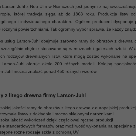
a Larson-Juhl z Neu-Ulm w Niemczech jest jednym z najnowocześniej
ropie, której tradycja sięga aż do 1868 roku. Produkcja listw 
ególnego i indywidualnego charakteru. Ogółem producent dysponuje
 różnymi powierzchniami. Tak ogromny wybór sprawia, że każdy znajdz
es usług Larson-Juhl obejmuje zarówno ramy do obrazów z drewna o
 szczególnie chętnie stosowane są w muzeach i galeriach sztuki. W
ych rodzajów drewnianych listw, które mogą zostać wykonane na spe
 Larson-Juhl oferuje około 200 różnych modeli. Kolejną specjalnoś
on-Juhl można znaleźć ponad 450 różnych wzorów.
 z litego drewna firmy Larson-Juhl
okiej jakości ramy do obrazów z litego drewna z europejskiej produkcj
trzymałe listwy z dokładnie i mocno sklejonymi narożnikami
soka jakość wykończeń dzięki częściowej ręcznej produkcji
ele standardowych formatów oraz możliwość wykonania na specjalne 
stępne różne rodzaje szkła z ochroną UV