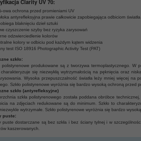
yfikacja Clarity UV 70:
-owa ochrona przed promieniami UV
łoka antyrefleksyjna prawie całkowicie zapobiegająca odbiciom światła
obiega blaknięciu dzieł sztuki
we czyszczenie szyby bez ryzyka zarysowań
rne odzwierciedlenie kolorów
tralne kolory w odbiciu pod każdym kątem widzenia
ny test ISO 18916 Photographic Activity Test (PAT)
czne szkło:
a polistyrenowe produkowane są z tworzywa termoplastycznego. W p
 charakteryzuje się niezwykłą wytrzymałością na pęknięcia oraz nis
arysowania. Wysoka przepuszczalność światła leży mniej więcej na
ego. Szkło polistyrenowe wyróżnia się bardzo wysoką ochroną przed 
czne szkło (antyrefleksyjne)
rzchnia szkła polistyrenowego została poddana obróbce technicznej, w
icia na zdjęciach redukowane są do minimum. Szkło to charakteryzu
t niezwykle wytrzymałe. Szkło polistyrenowe wyróżnia się bardzo wys
 puste:
puste dostarczane są bez szkła i bez ściany tylnej i w szczególnośc
zów kaszerowanych.