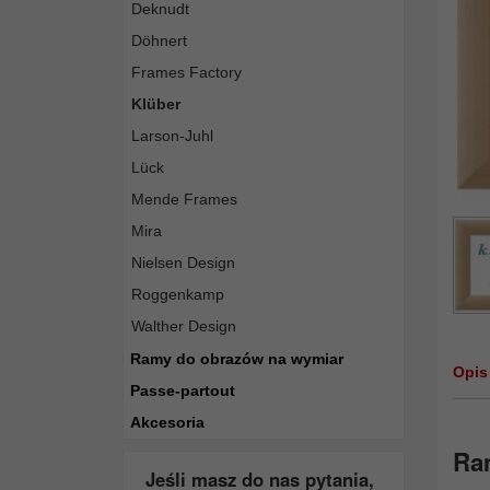
Deknudt
Döhnert
Frames Factory
Klüber
Larson-Juhl
Lück
Mende Frames
Mira
Nielsen Design
Roggenkamp
Walther Design
Ramy do obrazów na wymiar
Opis
Passe-partout
Akcesoria
Ra
Jeśli masz do nas pytania,