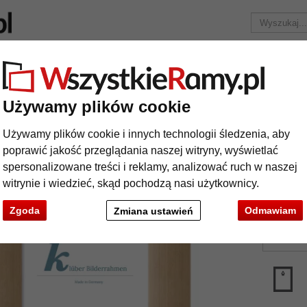
Marka
Ramy do obrazów na wymiar
Passe-partout
Akc
Tylko 25,95 zł
za wysyłkę.
Używamy plików cookie
wniana Parla na wymiar
Używamy plików cookie i innych technologii śledzenia, aby
ma drewniana Parla na wymiar
poprawić jakość przeglądania naszej witryny, wyświetlać
spersonalizowane treści i reklamy, analizować ruch w naszej
witrynie i wiedzieć, skąd pochodzą nasi użytkownicy.
kolor:
Zgoda
Odmawiam
Zmiana ustawień
rodzaj
t
Dalej