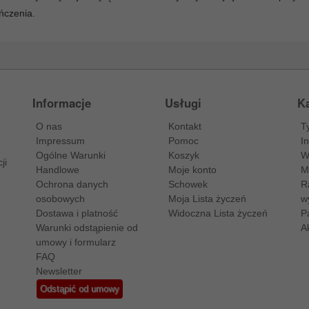
ńczenia.
Informacje
Usługi
Ka
O nas
Kontakt
T
Impressum
Pomoc
I
Ogólne Warunki
Koszyk
W
ji
Handlowe
Moje konto
M
Ochrona danych
Schowek
R
osobowych
Moja Lista życzeń
w
Dostawa i platność
Widoczna Lista życzeń
P
Warunki odstąpienie od
A
umowy i formularz
FAQ
Newsletter
Odstąpić od umowy