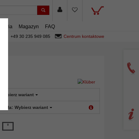
esoria
Magazyn
FAQ
+49 30 235 949 085
Centrum kontaktowe
Wybierz wariant
 szkła:
Wybierz wariant