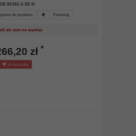
 KGE-92181-1-SZ-H
ytania do produktu
Porównaj
jdź do ram na wymiar
*
266,20 zł
do koszyka