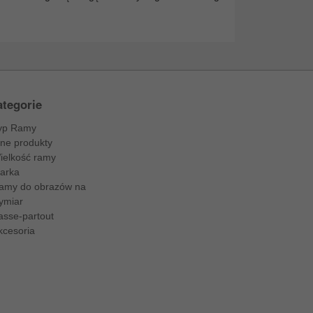
tegorie
yp Ramy
nne produkty
ielkość ramy
arka
amy do obrazów na
ymiar
asse-partout
kcesoria