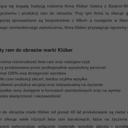
ząca się bogatą tradycją rodzinna firma Klüber Gebira z Badenii-W
stycznemu i produkcji ram do obrazów. Przy tym firma ta oferuje 
zęściej sprowadzane są bezpośrednio z Włoch a następnie w Niem
nego rzemieślniczego wykończenia, firma Klüber przywiązuje ogromną w
ty ram do obrazów marki Klüber
romna różnorodność listw ram oraz rodzajów szyb
my produkowane przez profesjonalnie wyszkolony personel
emal 100%-owa dostępność wyrobów
tki czas realizacji zleceń, bardzo szybka wysyłka
liwość produkcji seryjnej oraz indywidualnej na życzenie
zystkie ramy dostępne w formatach standardowych oraz na wymiar
soka elastyczność i niezawodność
 do obrazów marki Klüber od ponad 40 lat produkowane są nadal ręc
er oferuje wiele różnych listw ram barokowych, które na życzeni
ucent wykorzystuje wyłącznie materiały wysokiej jakości i przy