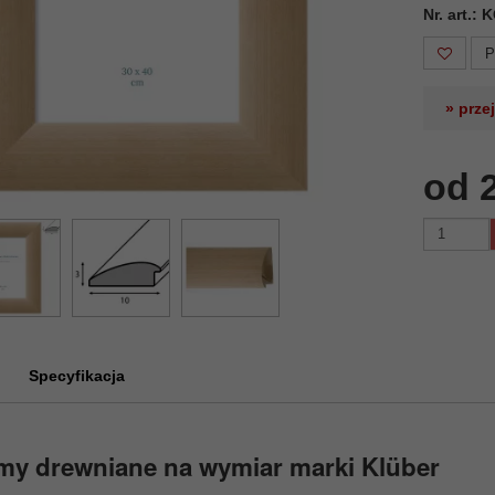
Nr. art.:
P
» prze
od 
Specyfikacja
my drewniane na wymiar marki Klüber