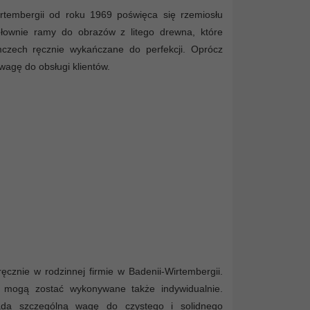
irtembergii od roku 1969 poświęca się rzemiosłu
głownie ramy do obrazów z litego drewna, które
czech ręcznie wykańczane do perfekcji. Oprócz
agę do obsługi klientów.
znie w rodzinnej firmie w Badenii-Wirtembergii.
e mogą zostać wykonywane także indywidualnie.
kłada szczególną wagę do czystego i solidnego