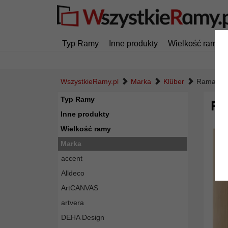
Typ Ramy
Inne produkty
Wielkość ramy
WszystkieRamy.pl
Marka
Klüber
Rama dre
Typ Ramy
Ra
Inne produkty
Wielkość ramy
Marka
accent
Alldeco
ArtCANVAS
artvera
DEHA Design
Powró