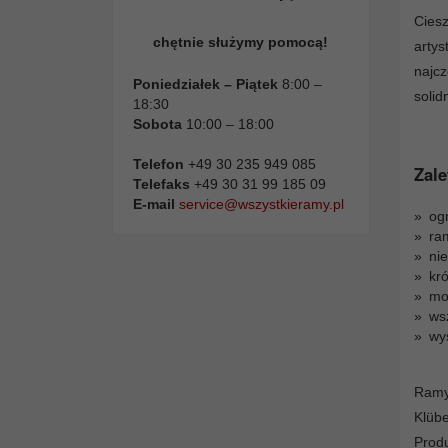
Cies
chętnie służymy pomocą!
arty
najc
Poniedziałek – Piątek
8:00 –
solid
18:30
Sobota
10:00 – 18:00
Telefon
+49 30 235 949 085
Zale
Telefaks
+49 30 31 99 185 09
E-mail
service@wszystkieramy.pl
og
ra
ni
kró
moż
ws
wy
Ramy
Klüb
Prod