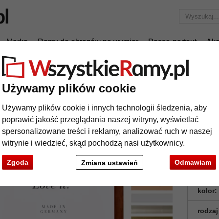
Marka
Ramy do obrazów na wymiar
Passe-partout
Akc
Tylko 25,95 zł
za wysyłkę.
 cm (A0)
Rama drewniana Paryż
Używamy plików cookie
ma drewniana Paryż
Używamy plików cookie i innych technologii śledzenia, aby
poprawić jakość przeglądania naszej witryny, wyświetlać
Rama z d
spersonalizowane treści i reklamy, analizować ruch w naszej
doskonałej
witrynie i wiedzieć, skąd pochodzą nasi użytkownicy.
Zgoda
Odmawiam
Zmiana ustawień
format
kolor:
rodzaj
t
Dalej