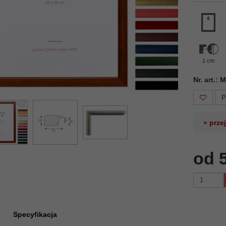
1 cm
Nr. art.:
P
» prze
od 
Specyfikacja