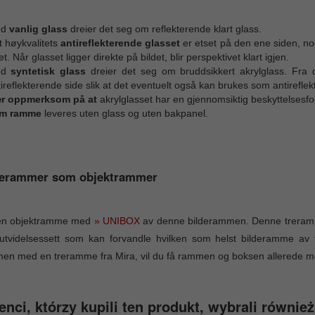
ed
vanlig glass
dreier det seg om reflekterende klart glass.
t høykvalitets
antireflekterende glasset
er etset på den ene siden, no
et. Når glasset ligger direkte på bildet, blir perspektivet klart igjen.
ed
syntetisk glass
dreier det seg om bruddsikkert akrylglass. Fra 
ireflekterende side slik at det eventuelt også kan brukes som antirefle
r oppmerksom på at
akrylglasset har en gjennomsiktig beskyttelsesfo
m ramme
leveres uten glass og uten bakpanel.
derammer som objektrammer
en objektramme med
» UNIBOX
av denne bilderammen. Denne treramm
utvidelsessett som kan forvandle hvilken som helst bilderamme av 
n med en treramme fra Mira, vil du få rammen og boksen allerede mo
enci, którzy kupili ten produkt, wybrali również