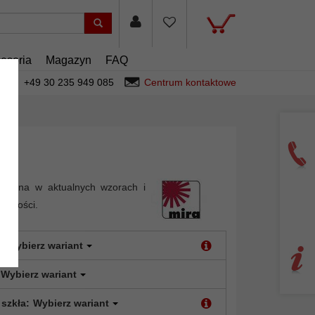
esoria
Magazyn
FAQ
+49 30 235 949 085
Centrum kontaktowe
rewna w aktualnych wzorach i
 jakości.
:
Wybierz wariant
Wybierz wariant
 szkła:
Wybierz wariant