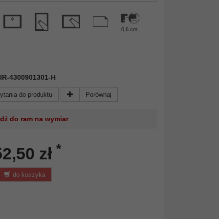
0,6 cm
 MIR-4300901301-H
ytania do produktu
Porównaj
jdź do ram na wymiar
*
52,50 zł
do koszyka