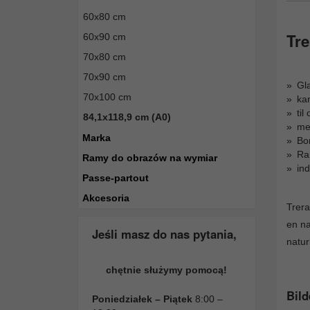
60x80 cm
Tre
60x90 cm
70x80 cm
70x90 cm
Gla
70x100 cm
kan
ti
84,1x118,9 cm (A0)
me
Marka
Bor
Ra
Ramy do obrazów na wymiar
ind
Passe-partout
Akcesoria
Trera
en na
Jeśli masz do nas pytania,
naturl
chętnie służymy pomocą!
Bild
Poniedziałek – Piątek
8:00 –