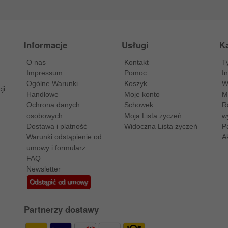
Informacje
Usługi
Ka
O nas
Kontakt
T
Impressum
Pomoc
I
Ogólne Warunki
Koszyk
W
ji
Handlowe
Moje konto
M
Ochrona danych
Schowek
R
osobowych
Moja Lista życzeń
w
Dostawa i platność
Widoczna Lista życzeń
P
Warunki odstąpienie od
A
umowy i formularz
FAQ
Newsletter
Odstąpić od umowy
Partnerzy dostawy