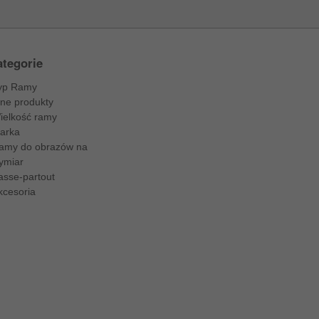
tegorie
yp Ramy
nne produkty
ielkość ramy
arka
amy do obrazów na
ymiar
asse-partout
kcesoria