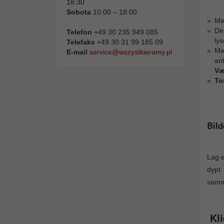
18:30
Sobota
10:00 – 18:00
M
De
Telefon
+49 30 235 949 085
lys
Telefaks
+49 30 31 99 185 09
M
E-mail
service@wszystkieramy.pl
ant
Væ
To
Bil
Lag 
dypt 
samme
Kli