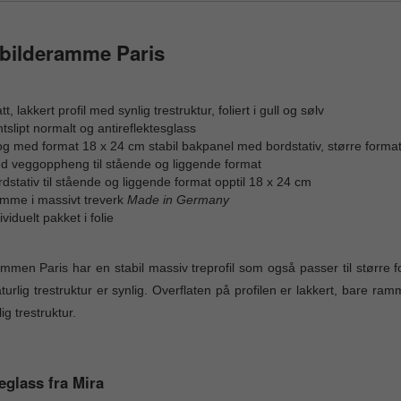
bilderamme Paris
tt, lakkert profil med synlig trestruktur, foliert i gull og sølv
tslipt normalt og antireflektesglass
l og med format 18 x 24 cm stabil bakpanel med bordstativ, større for
d veggoppheng til stående og liggende format
dstativ til stående og liggende format opptil 18 x 24 cm
mme i massivt treverk
Made in Germany
ividuelt pakket i folie
mmen Paris har en stabil massiv treprofil som også passer til større 
turlig trestruktur er synlig. Overflaten på profilen er lakkert, bare ramm
ig trestruktur.
eglass fra Mira