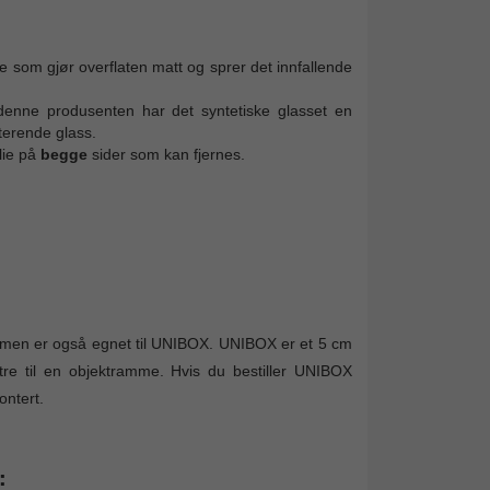
e som gjør overflaten matt og sprer det innfallende
denne produsenten har det syntetiske glasset en
kterende glass.
lie på
begge
sider som kan fjernes.
en er også egnet til UNIBOX. UNIBOX er et 5 cm
tre til en objektramme. Hvis du bestiller UNIBOX
ntert.
: