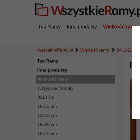
Typ Ramy
Inne produkty
Wielkość ramy
WszystkieRamy.pl
Wielkość ramy
84,1x118,9
Typ Ramy
Ra
Inne produkty
Wielkość ramy
Wszystkie formaty
9x13 cm
10x15 cm
13x18 cm
15x20 cm
18x18 cm
Powró