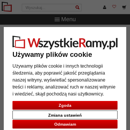
Menu
WszystkieRamy.pl
Ramy do obrazów na wymiar
Ramy
drewniane
Rama drewniana Petra na wymiar
Rama drewniana Petra na wymiar
Używamy plików cookie
Używamy plików cookie i innych technologii
śledzenia, aby poprawić jakość przeglądania
naszej witryny, wyświetlać spersonalizowane
treści i reklamy, analizować ruch w naszej witrynie
i wiedzieć, skąd pochodzą nasi użytkownicy.
Zgoda
Zmiana ustawień
Powrót
Dalej
Odmawiam