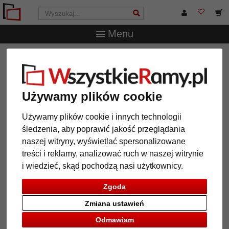
Menu
WszystkieRamy.pl
Marka
Klüber
Rama drewniana
Puntallana na wymiar
Rama drewniana Puntallana na
Używamy plików cookie
wymiar
Używamy plików cookie i innych technologii
śledzenia, aby poprawić jakość przeglądania
naszej witryny, wyświetlać spersonalizowane
treści i reklamy, analizować ruch w naszej witrynie
i wiedzieć, skąd pochodzą nasi użytkownicy.
Zgoda
Zmiana ustawień
Odmawiam
Powrót
Dalej