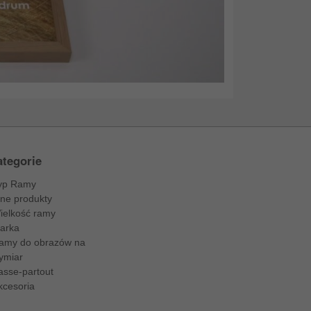
tegorie
yp Ramy
nne produkty
ielkość ramy
arka
amy do obrazów na
ymiar
asse-partout
kcesoria