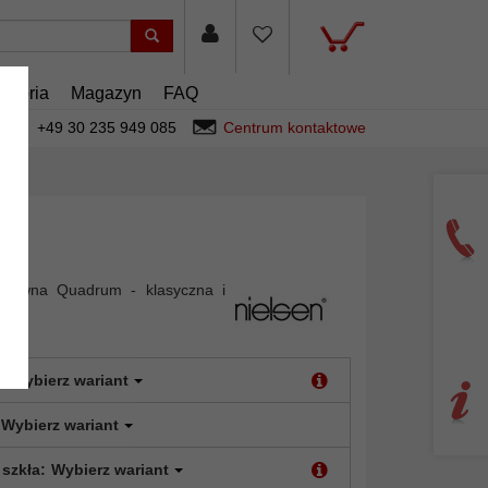
esoria
Magazyn
FAQ
+49 30 235 949 085
Centrum kontaktowe
rewna Quadrum - klasyczna i
:
Wybierz wariant
Wybierz wariant
 szkła:
Wybierz wariant