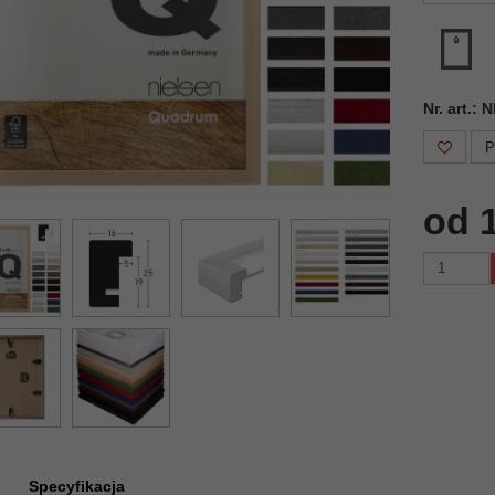
Nr. art.:
P
od 
Specyfikacja