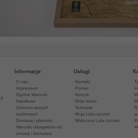
Informacje
Usługi
Ka
O nas
Kontakt
T
Impressum
Pomoc
I
Ogólne Warunki
Koszyk
W
ji
Handlowe
Moje konto
M
Ochrona danych
Schowek
R
osobowych
Moja Lista życzeń
w
Dostawa i platność
Widoczna Lista życzeń
P
Warunki odstąpienie od
A
umowy i formularz