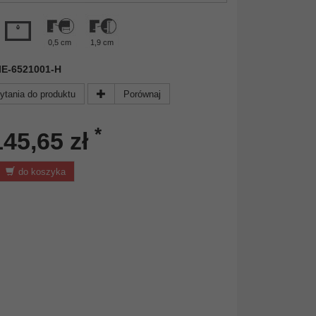
0,5 cm
1,9 cm
 NIE-6521001-H
ytania do produktu
Porównaj
*
145,65 zł
do koszyka