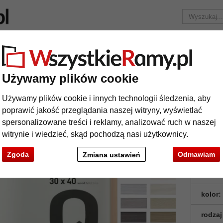
Marka
Ramy do obrazów na wymiar
Passe-partout
Akc
Tylko 25,95 zł
za wysyłkę.
Używamy plików cookie
Rama drewniana Quadrum
Używamy plików cookie i innych technologii śledzenia, aby
ma drewniana Quadrum
poprawić jakość przeglądania naszej witryny, wyświetlać
spersonalizowane treści i reklamy, analizować ruch w naszej
Rama z d
witrynie i wiedzieć, skąd pochodzą nasi użytkownicy.
naturalna
Zgoda
Odmawiam
Zmiana ustawień
format
kolor:
rodzaj
t
Dalej