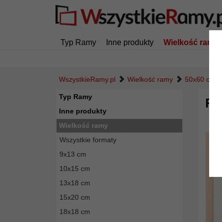
Typ Ramy
Inne produkty
Wielkość ramy
WszystkieRamy.pl
Wielkość ramy
50x60 cm
Typ Ramy
Ra
Inne produkty
Wielkość ramy
Wszystkie formaty
9x13 cm
10x15 cm
13x18 cm
15x20 cm
18x18 cm
Powró