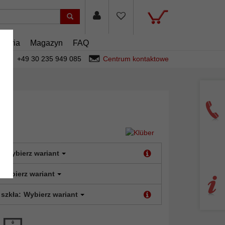
esoria
Magazyn
FAQ
+49 30 235 949 085
Centrum kontaktowe
:
Wybierz wariant
Wybierz wariant
 szkła:
Wybierz wariant