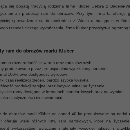
ząca się bogatą tradycją rodzinna firma Klüber Gebira z Badenii-W
stycznemu i produkcji ram do obrazów. Przy tym firma ta oferuje 
zęściej sprowadzane są bezpośrednio z Włoch a następnie w Niem
nego rzemieślniczego wykończenia, firma Klüber przywiązuje ogromną w
ty ram do obrazów marki Klüber
romna różnorodność listw ram oraz rodzajów szyb
my produkowane przez profesjonalnie wyszkolony personel
emal 100%-owa dostępność wyrobów
tki czas realizacji zleceń, bardzo szybka wysyłka
liwość produkcji seryjnej oraz indywidualnej na życzenie
zystkie ramy dostępne w formatach standardowych oraz na wymiar
soka elastyczność i niezawodność
 do obrazów marki Klüber od ponad 40 lat produkowane są nadal ręc
er oferuje wiele różnych listw ram barokowych, które na życzeni
ucent wykorzystuje wyłącznie materiały wysokiej jakości i przy