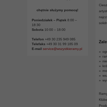
Cies
chętnie służymy pomocą!
arty
najc
Poniedziałek – Piątek
8:00 –
solid
18:30
Sobota
10:00 – 18:00
Telefon
+49 30 235 949 085
Zale
Telefaks
+49 30 31 99 185 09
E-mail
service@wszystkieramy.pl
og
ra
ni
kró
moż
ws
wy
Ramy
Klüb
Prod