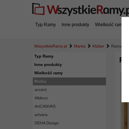
Typ Ramy
Inne produkty
Wielkość ramy
WszystkieRamy.pl
Marka
Klüber
Rama dre
Typ Ramy
Ra
Inne produkty
Wielkość ramy
Marka
accent
Alldeco
ArtCANVAS
artvera
DEHA Design
Powró