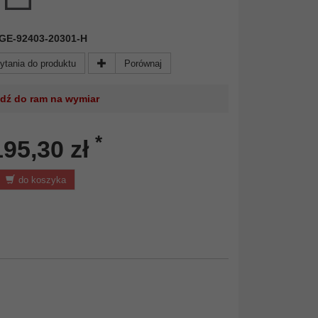
 KGE-92403-20301-H
ytania do produktu
Porównaj
jdź do ram na wymiar
*
195,30 zł
do koszyka