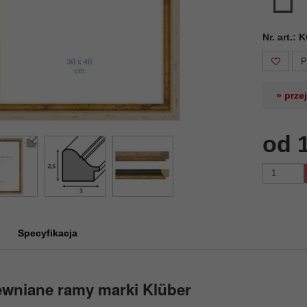
Nr. art.:
P
» prze
od 
Specyfikacja
ewniane ramy marki Klüber