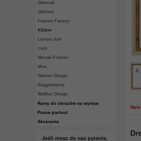
Deknudt
Döhnert
Frames Factory
Klüber
Larson-Juhl
Lück
Mende Frames
Mira
Nielsen Design
Roggenkamp
Walther Design
Ramy do obrazów na wymiar
Opis
Passe-partout
Akcesoria
Dr
Jeśli masz do nas pytania,