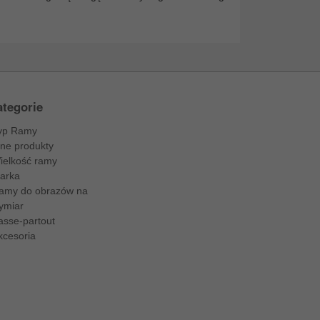
tegorie
yp Ramy
nne produkty
ielkość ramy
arka
amy do obrazów na
ymiar
asse-partout
kcesoria