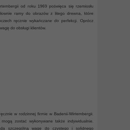
irtembergii od roku 1969 poświęca się rzemiosłu
głownie ramy do obrazów z litego drewna, które
czech ręcznie wykańczane do perfekcji. Oprócz
agę do obsługi klientów.
znie w rodzinnej firmie w Badenii-Wirtembergii.
e mogą zostać wykonywane także indywidualnie.
kłada szczególną wagę do czystego i solidnego