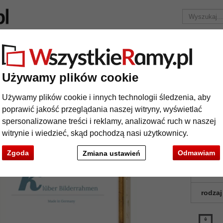
Marka
Ramy do obrazów na wymiar
Passe-partout
Akc
Tylko 25,95 zł
za wysyłkę.
Używamy plików cookie
wniana Rivas
Używamy plików cookie i innych technologii śledzenia, aby
ma drewniana Rivas
poprawić jakość przeglądania naszej witryny, wyświetlać
spersonalizowane treści i reklamy, analizować ruch w naszej
witrynie i wiedzieć, skąd pochodzą nasi użytkownicy.
format
Zgoda
Odmawiam
Zmiana ustawień
kolor:
rodzaj
t
Dalej