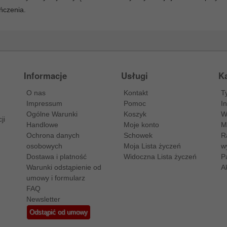
ńczenia.
Informacje
Usługi
Ka
O nas
Kontakt
T
Impressum
Pomoc
I
Ogólne Warunki
Koszyk
W
ji
Handlowe
Moje konto
M
Ochrona danych
Schowek
R
osobowych
Moja Lista życzeń
w
Dostawa i platność
Widoczna Lista życzeń
P
Warunki odstąpienie od
A
umowy i formularz
FAQ
Newsletter
Odstąpić od umowy