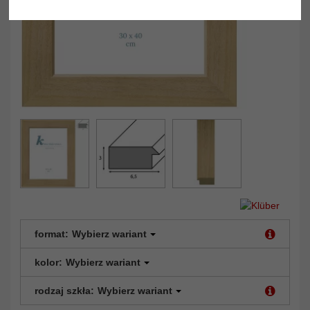
format:
Wybierz wariant
kolor:
Wybierz wariant
rodzaj szkła:
Wybierz wariant