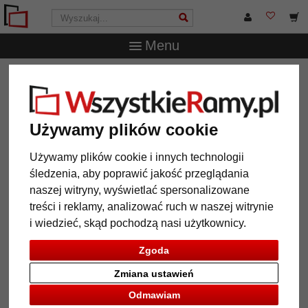
Menu
WszystkieRamy.pl
Marka
Klüber
Rama drewniana
Santa Brigida
Rama drewniana Santa Brigida
Używamy plików cookie
Używamy plików cookie i innych technologii
śledzenia, aby poprawić jakość przeglądania
naszej witryny, wyświetlać spersonalizowane
treści i reklamy, analizować ruch w naszej witrynie
i wiedzieć, skąd pochodzą nasi użytkownicy.
Zgoda
Zmiana ustawień
Powrót
Dalej
Odmawiam