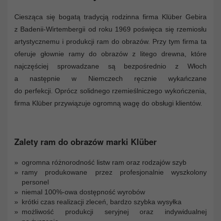
Ciesząca się bogatą tradycją rodzinna firma Klüber Gebira
z Badenii-Wirtembergii od roku 1969 poświęca się rzemiosłu
artystycznemu i produkcji ram do obrazów. Przy tym firma ta
oferuje głownie ramy do obrazów z litego drewna, które
najczęściej sprowadzane są bezpośrednio z Włoch
a następnie w Niemczech ręcznie wykańczane
do perfekcji. Oprócz solidnego rzemieślniczego wykończenia,
firma Klüber przywiązuje ogromną wagę do obsługi klientów.
Zalety ram do obrazów marki Klüber
ogromna różnorodność listw ram oraz rodzajów szyb
ramy produkowane przez profesjonalnie wyszkolony
personel
niemal 100%-owa dostępność wyrobów
krótki czas realizacji zleceń, bardzo szybka wysyłka
możliwość produkcji seryjnej oraz indywidualnej