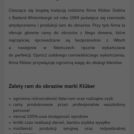
Ciesząca się bogatą tradycją rodzinna firma Klüber Gebira
z Badenii-Wirtembergii od roku 1969 poświęca się rzemiosłu
artystycznemu i produkcji ram do obrazów. Przy tym firma ta
oferuje głownie ramy do obrazów z litego drewna, które
najczęściej sprowadzane są bezpośrednio z Włoch
a następnie w Niemczech ręcznie wykańczane
do perfekcji. Oprócz solidnego rzemieślniczego wykończenia,
firma Klüber przywiązuje ogromną wagę do obsługi klientów.
Zalety ram do obrazów marki Klüber
ogromna różnorodność listw ram oraz rodzajów szyb
ramy produkowane przez profesjonalnie wyszkolony
personel
niemal 100%-owa dostępność wyrobów
krótki czas realizacji zleceń, bardzo szybka wysyłka
możliwość produkcji seryjnej oraz indywidualnej