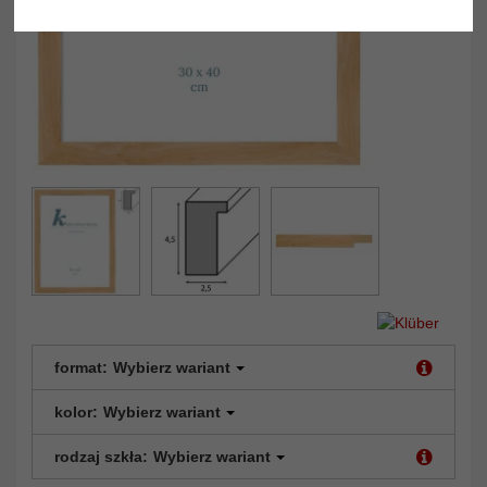
format:
Wybierz wariant
kolor:
Wybierz wariant
rodzaj szkła:
Wybierz wariant