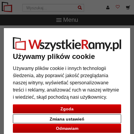
Menu
WszystkieRamy.pl
Marka
Klüber
Rama drewniana
Santa Coloma
Rama drewniana Santa Coloma
Używamy plików cookie
Używamy plików cookie i innych technologii
śledzenia, aby poprawić jakość przeglądania
naszej witryny, wyświetlać spersonalizowane
treści i reklamy, analizować ruch w naszej witrynie
i wiedzieć, skąd pochodzą nasi użytkownicy.
Zgoda
Zmiana ustawień
Powrót
Dalej
Odmawiam