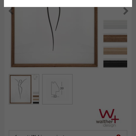
Powrót
Dalej