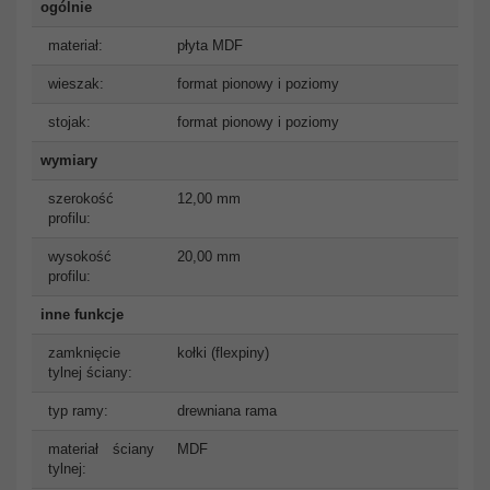
ogólnie
materiał:
płyta MDF
wieszak:
format pionowy i poziomy
stojak:
format pionowy i poziomy
wymiary
szerokość
12,00 mm
profilu:
wysokość
20,00 mm
profilu:
inne funkcje
zamknięcie
kołki (flexpiny)
tylnej ściany:
typ ramy:
drewniana rama
materiał ściany
MDF
tylnej: