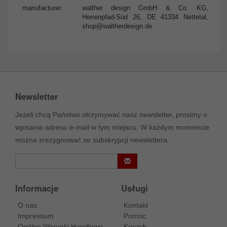
manufacturer:
walther design GmbH & Co. KG,
Herrenpfad-Süd 26, DE 41334 Nettetal,
shop@waltherdesign.de
Newsletter
Jeżeli chcą Państwo otrzymywać nasz newsletter, prosimy o
wpisanie adresu e-mail w tym miejscu. W każdym momencie
można zrezygnować ze subskrypcji newslettera.
Informacje
Usługi
O nas
Kontakt
Impressum
Pomoc
Ogólne Warunki Handlowe
Koszyk