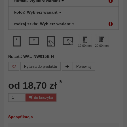
format:
Wybierz wariant
kolor:
Wybierz wariant
rodzaj szkła:
Wybierz wariant
12,00 mm
20,00 mm
Nr. art.: WAL-NW015B-H
Pytania do produktu
Porównaj
*
od 18,70 zł
do koszyka
Specyfikacja