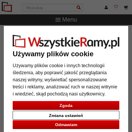
Menu
WszystkieRamy.pl
Marka
Walther Design
Rama
drewniana Silhouette (MDF) z wkładkami z nadrukiem
artystycznym
Używamy plików cookie
Rama drewniana Silhouette (MDF)
z wkładkami z nadrukiem
Używamy plików cookie i innych technologii
artystycznym
śledzenia, aby poprawić jakość przeglądania
naszej witryny, wyświetlać spersonalizowane
treści i reklamy, analizować ruch w naszej witrynie
i wiedzieć, skąd pochodzą nasi użytkownicy.
Zgoda
Zmiana ustawień
Odmawiam