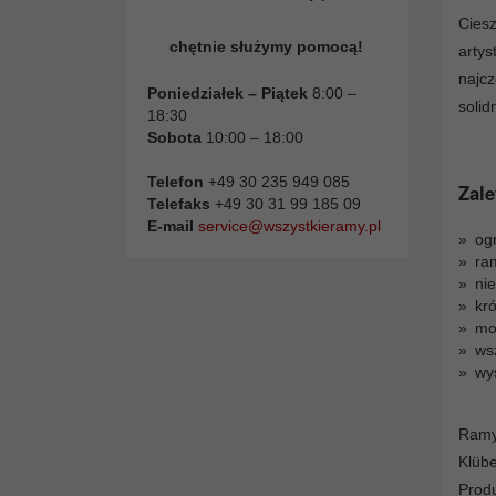
Cies
chętnie służymy pomocą!
arty
najc
Poniedziałek – Piątek
8:00 –
solid
18:30
Sobota
10:00 – 18:00
Telefon
+49 30 235 949 085
Zale
Telefaks
+49 30 31 99 185 09
E-mail
service@wszystkieramy.pl
og
ra
ni
kró
moż
ws
wy
Ramy
Klüb
Prod