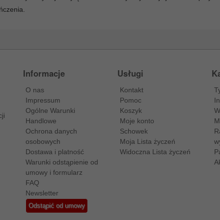
ńczenia.
Informacje
Usługi
Ka
O nas
Kontakt
T
Impressum
Pomoc
I
Ogólne Warunki
Koszyk
W
ji
Handlowe
Moje konto
M
Ochrona danych
Schowek
R
osobowych
Moja Lista życzeń
w
Dostawa i platność
Widoczna Lista życzeń
P
Warunki odstąpienie od
A
umowy i formularz
FAQ
Newsletter
Odstąpić od umowy