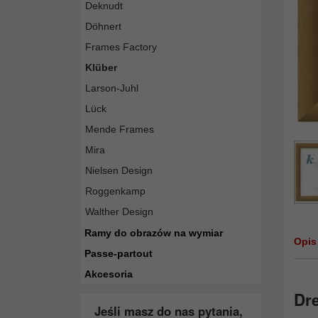
Deknudt
Döhnert
Frames Factory
Klüber
Larson-Juhl
Lück
Mende Frames
Mira
Nielsen Design
Roggenkamp
Walther Design
Ramy do obrazów na wymiar
Opis
Passe-partout
Akcesoria
Dr
Jeśli masz do nas pytania,