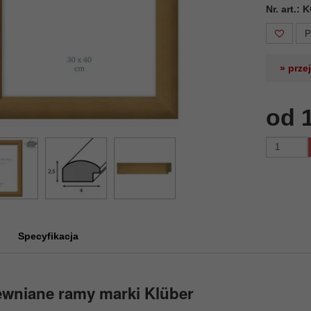
Nr. art.:
P
» prze
od 
Specyfikacja
ewniane ramy marki Klüber