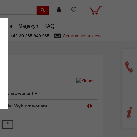
esoria
Magazyn
FAQ
+49 30 235 949 085
Centrum kontaktowe
Wybierz wariant
 szkła:
Wybierz wariant