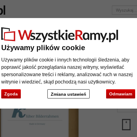
Marka
Ramy do obrazów na wymiar
Passe-partout
Akc
Tylko 25,95 zł
za wysyłkę.
Używamy plików cookie
wniana Tarragona na wymiar
Używamy plików cookie i innych technologii śledzenia, aby
ma drewniana Tarragona na wymiar
poprawić jakość przeglądania naszej witryny, wyświetlać
spersonalizowane treści i reklamy, analizować ruch w naszej
witrynie i wiedzieć, skąd pochodzą nasi użytkownicy.
kolor:
Zgoda
Odmawiam
Zmiana ustawień
rodzaj
t
Dalej