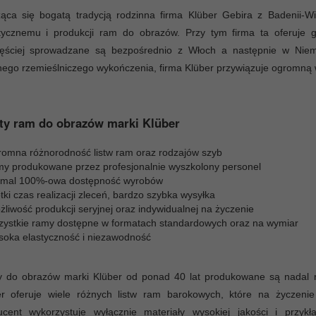
ząca się bogatą tradycją rodzinna firma Klüber Gebira z Badenii-W
stycznemu i produkcji ram do obrazów. Przy tym firma ta oferuje 
zęściej sprowadzane są bezpośrednio z Włoch a następnie w Niem
nego rzemieślniczego wykończenia, firma Klüber przywiązuje ogromną w
ty ram do obrazów marki Klüber
romna różnorodność listw ram oraz rodzajów szyb
my produkowane przez profesjonalnie wyszkolony personel
emal 100%-owa dostępność wyrobów
tki czas realizacji zleceń, bardzo szybka wysyłka
liwość produkcji seryjnej oraz indywidualnej na życzenie
zystkie ramy dostępne w formatach standardowych oraz na wymiar
soka elastyczność i niezawodność
 do obrazów marki Klüber od ponad 40 lat produkowane są nadal ręc
er oferuje wiele różnych listw ram barokowych, które na życzeni
ucent wykorzystuje wyłącznie materiały wysokiej jakości i przy