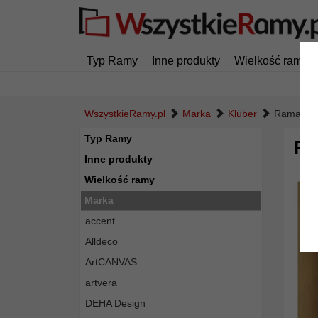
Typ Ramy
Inne produkty
Wielkość ramy
WszystkieRamy.pl
Marka
Klüber
Rama dre
Typ Ramy
Ra
Inne produkty
Wielkość ramy
Marka
accent
Alldeco
ArtCANVAS
artvera
DEHA Design
Powró