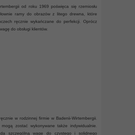
irtembergii od roku 1969 poświęca się rzemiosłu
głownie ramy do obrazów z litego drewna, które
czech ręcznie wykańczane do perfekcji. Oprócz
agę do obsługi klientów.
znie w rodzinnej firmie w Badenii-Wirtembergii.
e mogą zostać wykonywane także indywidualnie.
kłada szczególną wagę do czystego i solidnego