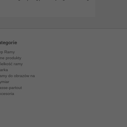
tegorie
yp Ramy
nne produkty
ielkość ramy
arka
amy do obrazów na
ymiar
asse-partout
kcesoria