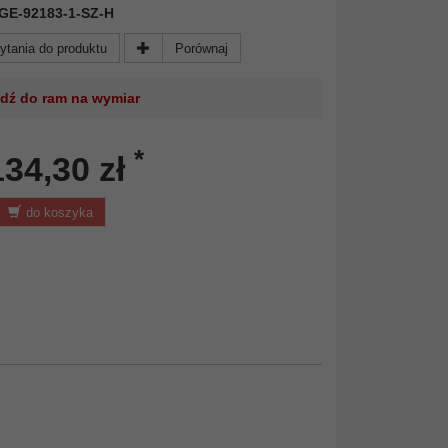
 KGE-92183-1-SZ-H
ytania do produktu
Porównaj
jdź do ram na wymiar
*
134,30 zł
do koszyka