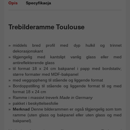
Opis
Specyfikacja
Trebilderamme Toulouse
middels bred profil med dyp hulkil og trinnet
dekorasjonskant
tilgjengelig med kantslipt vanlig glass eller med
antireflekterende glass
til format 18 x 24 cm bakpanel i papp med bordstativ;
større formater med MDF-bakpanel
med veggoppheng til stående og liggende format
Bordoppstilling til stående og liggende format til og med
format 18 x 24 cm
Ramme i massivt treverk
Made in Germany
pakket i beskyttelsesfolie
Merknad
Denne bilderammen er også tilgjengelig som tom
ramme (uten glass og bakpanel eller uten glass og med
bakpanel).