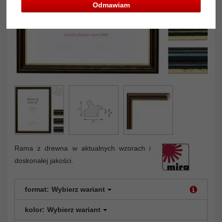
Odmawiam
Rama z drewna w aktualnych wzorach i
doskonałej jakości.
format:
Wybierz wariant
kolor:
Wybierz wariant