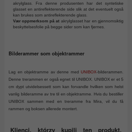
akrylglass. Fra denne produsenten har det syntetiske
glasset en antireflekterende side slik at det eventuelt også
kan brukes som antireflekterende glass.
Vær oppmerksom på at
akrylglasset har en gjennomsiktig
beskyttelsesfolie på begge sider som kan fjernes.
Bilderammer som objektrammer
Lag en objektramme av denne med
UNIBOX
-bilderammen.
Denne trerammen er også egnet til UNIBOX. UNIBOX er et 5
cm dypt utvidelsessett som kan forvandle hvilken som helst
vanlig bilderamme av tre til en objektramme. Hvis du bestiller
UNIBOX sammen med en treramme fra Mira, vil du få
rammen og boksen allerede montert.
Klienci, którzy kupili ten produkt,