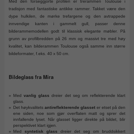
Med den forseggjorte profilen er trerammen Toulouse i
tradisjon med fantastiske antikke rammer. Takket være den
dype hulkilen, de mørke trefargene og den avtrappede
innvendige kanten i gammelt gull, passer denne
bilderammemodellen godt til klassisk elegante møbler. På
grunn av profilbredden på 26 mm og massivt tre med høy
kvalitet, kan bilderammen Toulouse også samme inn større
bildeformater, f.eks. 40 x 50 cm.
Bildeglass fra Mira
Med
vanlig glass
dreier det seg om reflekterende klart
glass.
Det høykvalitets
antireflekterende glasset
er etset på den
ene siden, noe som gjør overflaten matt og sprer det
innfallende lyset. Når glasset ligger direkte på bildet, blir
perspektivet klart igjen.
Med
syntetisk glass
dreier det seg om bruddsikkert