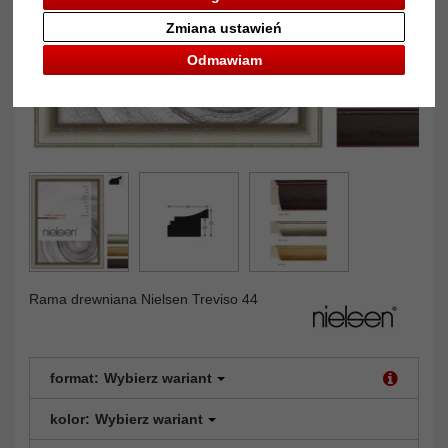
Zmiana ustawień
Odmawiam
Rama drewniana Nielsen Treviso 44
format:
Wybierz wariant
kolor:
Wybierz wariant