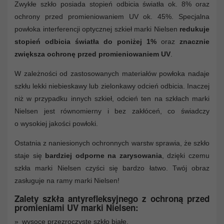
Zwykłe szkło posiada stopień odbicia światła ok. 8% oraz
ochrony przed promieniowaniem UV ok. 45%. Specjalna
powłoka interferencji optycznej szkieł marki Nielsen
redukuje
stopień odbicia światła do poniżej 1%
oraz
znacznie
zwiększa ochronę przed promieniowaniem UV
.
W zależności od zastosowanych materiałów powłoka nadaje
szkłu lekki niebieskawy lub zielonkawy odcień odbicia. Inaczej
niż w przypadku innych szkieł, odcień ten na szkłach marki
Nielsen jest równomierny i bez zakłóceń, co świadczy
o wysokiej jakości powłoki.
Ostatnia z naniesionych ochronnych warstw sprawia, że szkło
staje się
bardziej odporne na zarysowania
, dzięki czemu
szkła marki Nielsen czyści się bardzo łatwo. Twój obraz
zasługuje na ramy marki Nielsen!
Zalety szkła antyrefleksyjnego z ochroną przed
promieniami UV marki Nielsen:
wysoce przezroczyste szkło białe,