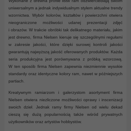
Wykonane z drewna profile listw ram odzwierciedlają swoim
uniwersalnym a jednak indywidualnym stylem aktualne trendy
wzornictwa. Wybór kolorów, kształtów i powierzchni otwiera
nieograniczone możliwości udanej prezentacji zdjęć
i obrazów. W trakcie obróbki tak delikatnego materiału, jakim
jest drewno, firma Nielsen kieruje się szczególnymi regułami
w zakresie jakości, które dzięki surowej kontroli jakości
gwarantują najwyższą jakość oferowanych produktów. Każda
seria produkcyjna jest porównywana z próbką wzorcową.
W ten sposób firma Nielsen zapewnia niezmiennie wysokie
standardy oraz identyczne kolory ram, nawet w późniejszych
partiach.
Kreatywnym ramiarzom i galerzystom asortyment firma
Nielsen otwiera niezliczone możliwości oprawy i inscenizacji
swoich dzieł. Jednak ramy firmy Nielsen od wielu dekad
cieszą się dużą popularnością także wśród prywatnych
użytkowników oraz artystów hobbystów.