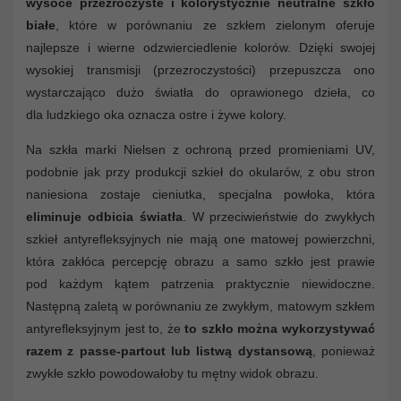
wysoce przezroczyste i kolorystycznie neutralne szkło
białe
, które w porównaniu ze szkłem zielonym oferuje
najlepsze i wierne odzwierciedlenie kolorów. Dzięki swojej
wysokiej transmisji (przezroczystości) przepuszcza ono
wystarczająco dużo światła do oprawionego dzieła, co
dla ludzkiego oka oznacza ostre i żywe kolory.
Na szkła marki Nielsen z ochroną przed promieniami UV,
podobnie jak przy produkcji szkieł do okularów, z obu stron
naniesiona zostaje cieniutka, specjalna powłoka, która
eliminuje odbicia światła
. W przeciwieństwie do zwykłych
szkieł antyrefleksyjnych nie mają one matowej powierzchni,
która zakłóca percepcję obrazu a samo szkło jest prawie
pod każdym kątem patrzenia praktycznie niewidoczne.
Następną zaletą w porównaniu ze zwykłym, matowym szkłem
antyrefleksyjnym jest to, że
to szkło można wykorzystywać
razem z passe-partout lub listwą dystansową
, ponieważ
zwykłe szkło powodowałoby tu mętny widok obrazu.